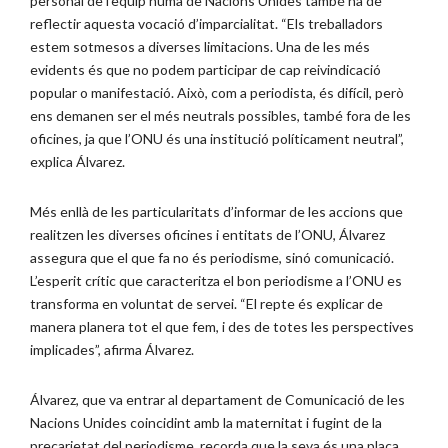
personal de l’equip humà de Nacions Unides també ha de
reflectir aquesta vocació d’imparcialitat. “Els treballadors
estem sotmesos a diverses limitacions. Una de les més
evidents és que no podem participar de cap reivindicació
popular o manifestació. Això, com a periodista, és difícil, però
ens demanen ser el més neutrals possibles, també fora de les
oficines, ja que l’ONU és una institució políticament neutral”,
explica Álvarez.
Més enllà de les particularitats d’informar de les accions que
realitzen les diverses oficines i entitats de l’ONU, Álvarez
assegura que el que fa no és periodisme, sinó comunicació.
L’esperit crític que caracteritza el bon periodisme a l’ONU es
transforma en voluntat de servei. “El repte és explicar de
manera planera tot el que fem, i des de totes les perspectives
implicades”, afirma Álvarez.
Álvarez, que va entrar al departament de Comunicació de les
Nacions Unides coincidint amb la maternitat i fugint de la
precarietat del periodisme, recorda que la seva és una plaça