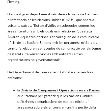
Fleming.
D’aquest gran departament se’n deriva la xarxa de Centres
d’Informació de les Nacions Unides (CINUs), que opera a
seixanta països. “Estem dividits en subequips segons les
àrees i territoris amb els quals ens relacionem”, destaca
Álvarez. Aquestes oficines s’encarreguen de la comunicació
oficial de les Nacions Unides amb les persones i mitjans als
territoris; elaboren estratègies de comunicació per als temes
destacats i teixeixen vincles amb entitats i altres
organitzacions no governamentals.
Del Departament de Comunicació Global en neixen tres
divisions:
la
Divisió de Campanyes i Operacions en els Països
,
que “treballa per garantir que les Nacions Unides
utilitzin les comunicacions de manera eficient i
assessora sobre els entorns en crisi i la gestió de la