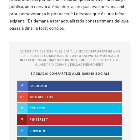
pública, amb convocatòria oberta, on qualsevol persona amb
prou perseverança hi pot accedir i destaca que és una feina
exigent. “Et demana estar actualitzada constantment del que
passa a dins i a fora”, conclou.
AQUEST ARTICLE ESTÀ PUBLICAT A LA SECCIÓ
REPORTATGE
AMB
LES ETIQUETES
COMUNICACIÓ CORPORATIVA
,
COMUNICACIÓ
INSTITUCIONAL
,
NACIONS UNIDES
,
ONU
. SI T'INTERESSA POTS
GUARDAR O COPIAR
L'ENLLAÇ PERMANENT
.
T'AGRADA? COMPARTEIX A LES XARXES SOCIALS
FACEBOOK
GOOGLE PLUS
TWITTER
PINTEREST
LINKEDIN