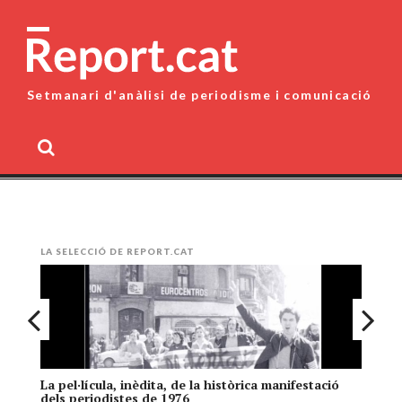
Skip
to
content
Setmanari d'anàlisi de periodisme i comunicació
MENU
LA SELECCIÓ DE REPORT.CAT
La pel·lícula, inèdita, de la històrica manifestació
El
dels periodistes de 1976