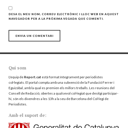
DESA EL MEU NOM, CORREU ELECTRÒNIC I LLOC WEB EN AQUEST
NAVEGADOR PER A LA PRÒXIMA VEGADA QUE COMENTI.
Qui som
L'equip de
Report.cat
està format íntegrament per periodistes
col·legiats. El portal compta amb una subvenció de la Fundació Ferrer i
Eguizábal, amb la qual es premien els millors treballs. Les reunions del
Consell de Redacció, obertes a qualsevol col·legiat que desitgi participar-
hi, són els divendres a les 13h a la seu de Barcelona del
Col·legi de
Periodistes
.
Amb el suport de: