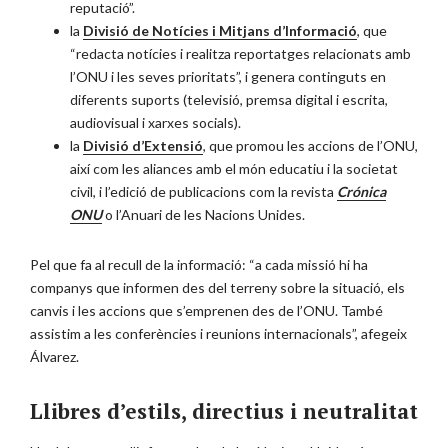
reputació”.
la
Divisió de Notícies i Mitjans d’Informació
, que
“redacta notícies i realitza reportatges relacionats amb
l’ONU i les seves prioritats”, i genera continguts en
diferents suports (televisió, premsa digital i escrita,
audiovisual i xarxes socials).
la
Divisió d’Extensió
, que promou les accions de l’ONU,
així com les aliances amb el món educatiu i la societat
civil, i l’edició de publicacions com la revista
Crónica
ONU
o l’Anuari de les Nacions Unides.
Pel que fa al recull de la informació: “a cada missió hi ha
companys que informen des del terreny sobre la situació, els
canvis i les accions que s’emprenen des de l’ONU. També
assistim a les conferències i reunions internacionals”, afegeix
Álvarez.
Llibres d’estils, directius i neutralitat