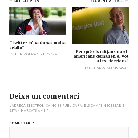
Navegació
ARTICLE PREVI
SEGÜENT ARTICLE
per
l'article
“Twitter m’ha donat molta
vidilla”
Per què els mitjans nord-
ESTHER MOLAS
/
15/10/2024
americans demanen el vot
a les eleccions?
IRENE RIART
/
29/10/2024
Deixa un comentari
L'ADREÇA ELECTRÒNICA NO ES PUBLICARÀ.
ELS CAMPS NECESSARIS
ESTAN MARCATS AMB
*
COMENTARI
*