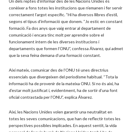
Un dels reptes d’informar des de les Nacions Unides és
conèixer a fons totes les institucions que n’emanen i fer servir
correctament l’argot específic. “Hi ha diversos llibres d’estil,
segons el tipus d’informació que donem. “Jo estic en constant
formació. Fa dos anys que vaig entrar al departament de
comunicació i encara tinc molt per aprendre sobre el
funcionament intern de les diverses institucions i
departaments que formen l’ONU”, confessa Álvarez, qui admet
que la seva feina demana d’una formació constant.
Així mateix, comunicar des de l’ONU té unes directrius
essencials que divergeixen del periodisme habitual. “Tota la
informació ha de provenir de la mateixa ONU. Si no és així, ha
d’estar molt justificat i, evidentment, ha de sortir d’una font
oficial contrastada per l’ONU”, explica Álvarez.
Així, les Nacions Unides volen garantir una neutralitat en
totes les seves comunicacions, que han de reflectir totes les
perspectives possibles implicades. En aquest sentit, la vida