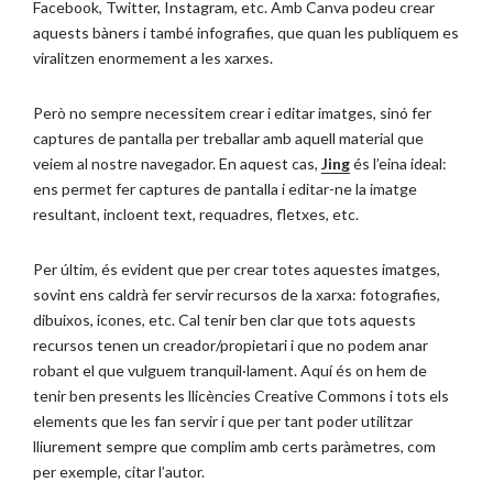
Facebook, Twitter, Instagram, etc. Amb Canva podeu crear
aquests bàners i també infografies, que quan les publiquem es
viralitzen enormement a les xarxes.
Però no sempre necessitem crear i editar imatges, sinó fer
captures de pantalla per treballar amb aquell material que
veiem al nostre navegador. En aquest cas,
Jing
és l’eina ideal:
ens permet fer captures de pantalla i editar-ne la imatge
resultant, incloent text, requadres, fletxes, etc.
Per últim, és evident que per crear totes aquestes imatges,
sovint ens caldrà fer servir recursos de la xarxa: fotografies,
dibuixos, icones, etc. Cal tenir ben clar que tots aquests
recursos tenen un creador/propietari i que no podem anar
robant el que vulguem tranquil·lament. Aquí és on hem de
tenir ben presents les llicències Creative Commons i tots els
elements que les fan servir i que per tant poder utilitzar
lliurement sempre que complim amb certs paràmetres, com
per exemple, citar l’autor.