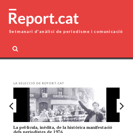
Skip
to
content
Setmanari d'anàlisi de periodisme i comunicació
MENU
LA SELECCIÓ DE REPORT.CAT
La pel·lícula, inèdita, de la històrica manifestació
El
dels periodistes de 1976