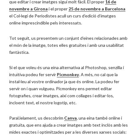
que editar i crear imatges sigui molt fàcil. El proper
16 de
novembre a Girona
i el proper
25 de novembre a Barcelona
el Col·legi de Periodistes acull un curs d’edició d’imatges
online imprescindible pels interessats.
Tot seguit, us presentem un conjunt d’eines relacionades amb
el món de la imatge, totes elles gratuïtes i amb una usabilitat
fantàstica.
Si el que voleu és una eina alternativa al Photoshop, senzilla i
intuïtiva podeu fer servir
Picmonkey
. A més, no cal que la
instal·leu al vostre ordinador ja que és online. La podeu fer
servir on i quan vulgueu. Picmonkey ens permet editar
fotografies, crear imatges, així com collages i editar-los,
incloent text, el nostre logotip, etc.
Paral.lelament, us descobrim
Canva
, una eina també online i
gratuïta, que ens ajuda a crear imatges amb text inclòs amb les
mides exactes i optimitzades per a les diverses xarxes socials: