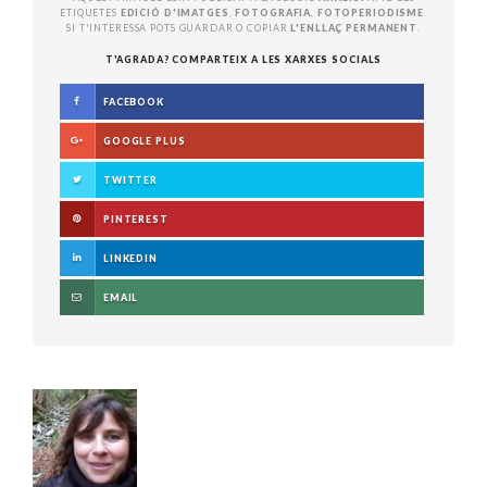
ETIQUETES
EDICIÓ D'IMATGES
,
FOTOGRAFIA
,
FOTOPERIODISME
.
SI T'INTERESSA POTS GUARDAR O COPIAR
L'ENLLAÇ PERMANENT
.
T'AGRADA? COMPARTEIX A LES XARXES SOCIALS
FACEBOOK
GOOGLE PLUS
TWITTER
PINTEREST
LINKEDIN
EMAIL