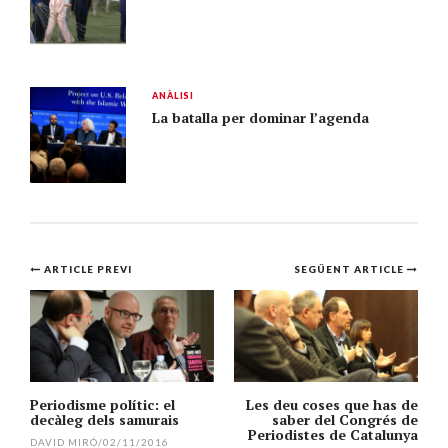
ANÀLISI
La batalla per dominar l’agenda
Navegació
ARTICLE PREVI
SEGÜENT ARTICLE
per
l'article
Periodisme polític: el
Les deu coses que has de
decàleg dels samurais
saber del Congrés de
Periodistes de Catalunya
DAVID MIRÓ
/
02/11/2016