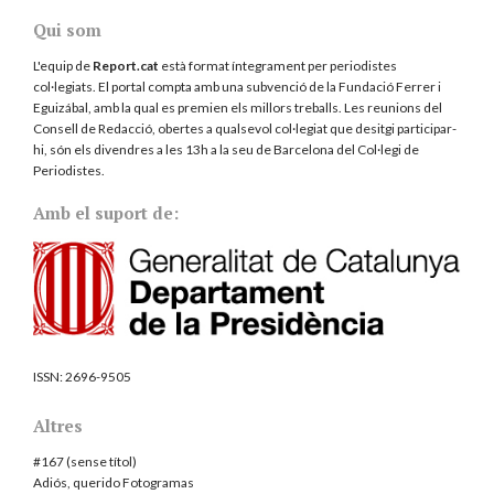
Qui som
L'equip de
Report.cat
està format íntegrament per periodistes
col·legiats. El portal compta amb una subvenció de la Fundació Ferrer i
Eguizábal, amb la qual es premien els millors treballs. Les reunions del
Consell de Redacció, obertes a qualsevol col·legiat que desitgi participar-
hi, són els divendres a les 13h a la seu de Barcelona del
Col·legi de
Periodistes
.
Amb el suport de:
ISSN:
2696-9505
Altres
#167 (sense títol)
Adiós, querido Fotogramas