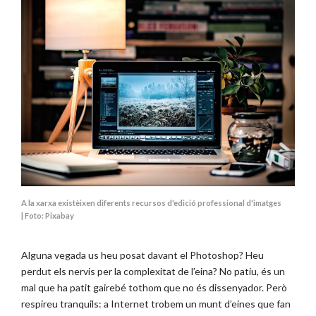
A la xarxa existèixen diferents recursos d'edició professional d'imatges
| Foto: Pixabay
Alguna vegada us heu posat davant el Photoshop? Heu
perdut els nervis per la complexitat de l’eina? No patiu, és un
mal que ha patit gairebé tothom que no és dissenyador. Però
respireu tranquils: a Internet trobem un munt d’eines que fan