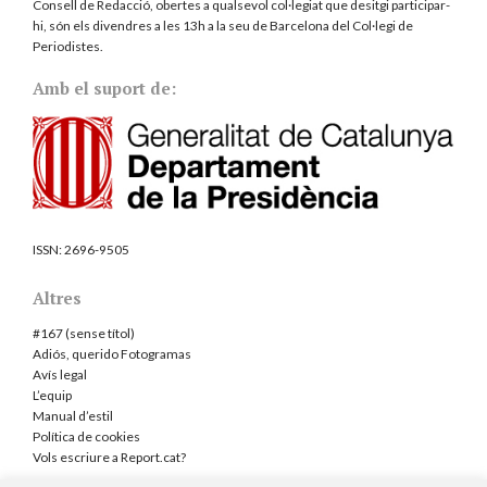
Consell de Redacció, obertes a qualsevol col·legiat que desitgi participar-
hi, són els divendres a les 13h a la seu de Barcelona del
Col·legi de
Periodistes
.
Amb el suport de:
ISSN:
2696-9505
Altres
#167 (sense títol)
Adiós, querido Fotogramas
Avís legal
L’equip
Manual d’estil
Política de cookies
Vols escriure a Report.cat?