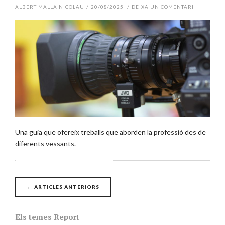
ALBERT MALLA NICOLAU
/
20/08/2025
/
DEIXA UN COMENTARI
Una guia que ofereix treballs que aborden la professió des de
diferents vessants.
Posts
←
ARTICLES ANTERIORS
navigation
Els temes Report