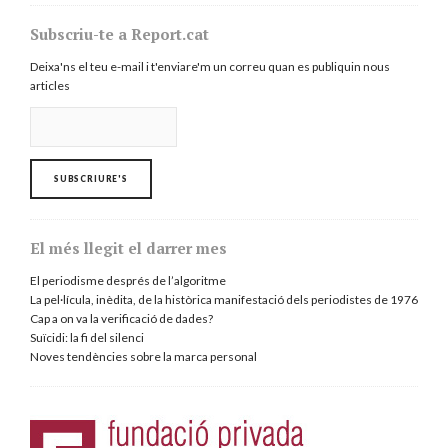
Subscriu-te a Report.cat
Deixa'ns el teu e-mail i t'enviare'm un correu quan es publiquin nous
articles
El més llegit el darrer mes
El periodisme després de l’algoritme
La pel·lícula, inèdita, de la històrica manifestació dels periodistes de 1976
Cap a on va la verificació de dades?
Suïcidi: la fi del silenci
Noves tendències sobre la marca personal