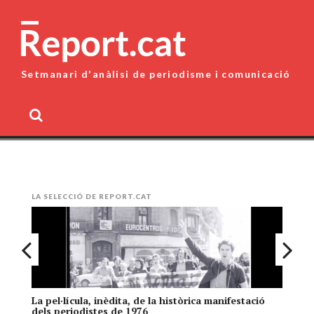
Skip
to
content
Setmanari d'anàlisi de periodisme i comunicació
MENU
LA SELECCIÓ DE REPORT.CAT
La pel·lícula, inèdita, de la històrica manifestació
El
dels periodistes de 1976