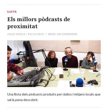
LLISTA
Els millors pòdcasts de
proximitat
JÚLIA ASTALS
/
04/12/2025
/
DEIXA UN COMENTARI
Una llista dels pòdcasts produïts per ràdios i mitjans locals que
val la pena descobrir.