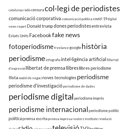
col·legi de periodistes
censura
catalunya ràdio
comunicació corporativa
covid-19
comunicació política
digital
dones periodistes
Donald trump
entrevista
news report
fake news
Facebook
Estats Units
història
fotoperiodisme
google
freelance
periodisme
intel·ligència artificial
infografia
llibertat
llibertat de premsa
llibres
llibres periodisme
d'expressió
periodisme
llista
noves tecnologies
model de negoci
periodisme d'investigació
periodisme de dades
periodisme digital
periodisme imprés
periodisme internacional
periodisme polític
política
premsa escrita
premsa impresa
reuters institute
revolució
televisió
ràdio
TV3
twitter