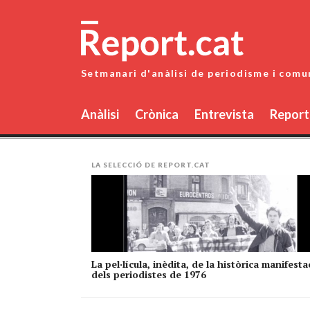
Skip
to
content
Setmanari d'anàlisi de periodisme i comu
Anàlisi
Crònica
Entrevista
Report
LA SELECCIÓ DE REPORT.CAT
La pel·lícula, inèdita, de la històrica manifesta
dels periodistes de 1976