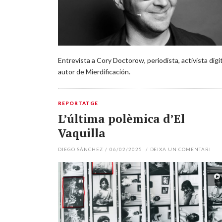
Entrevista a Cory Doctorow, periodista, activista digit
autor de Mierdificación.
REPORTATGE
L’última polèmica d’El
Vaquilla
DIEGO SÁNCHEZ
/
06/02/2025
/
DEIXA UN COMENTARI