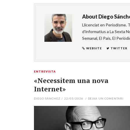
About
Diego Sánch
Llicenciat en Periodisme. T
d'informatius a La Sexta No
Semanal, El País, El Periódi
WEBSITE
TWITTER
ENTREVISTA
«Necessitem una nova
Internet»
DIEGO SÁNCHEZ
/
22/05/2026
/
DEIXA UN COMENTARI