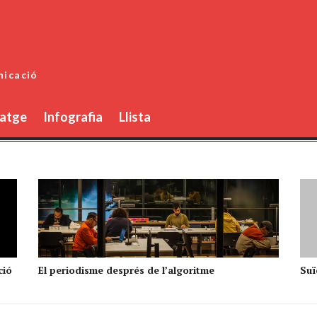
nicació
atge
Infografia
Llista
ció
El periodisme després de l’algoritme
Suïc