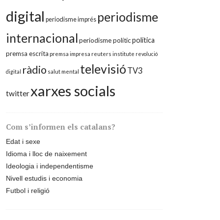
digital
periodisme
periodisme imprés
internacional
política
periodisme polític
premsa escrita
premsa impresa
reuters institute
revolució
televisió
ràdio
TV3
digital
salut mental
xarxes socials
twitter
Com s’informen els catalans?
Edat i sexe
Idioma i lloc de naixement
Ideologia i independentisme
Nivell estudis i economia
Futbol i religió