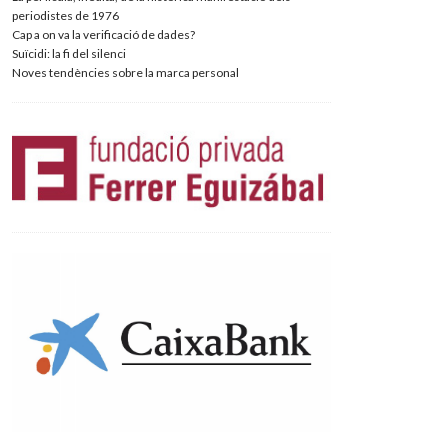
periodistes de 1976
Cap a on va la verificació de dades?
Suïcidi: la fi del silenci
Noves tendències sobre la marca personal