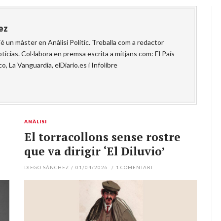
ez
é un màster en Anàlisi Polític. Treballa com a redactor
ticias. Col·labora en premsa escrita a mitjans com: El País
co, La Vanguardia, elDiario.es i Infolibre
ANÀLISI
El torracollons sense rostre
que va dirigir ‘El Diluvio’
DIEGO SÁNCHEZ
/
01/04/2026
/
1
COMENTARI