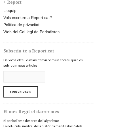
+ Report
L'equip
Vols escriure a Report.cat?
Política de privacitat
Web del Col·legi de Periodistes
Subscriu-te a Report.cat
Deixa'ns el teu e-mail i t'enviare'm un correu quan es
publiquin nous articles
El més llegit el darrer mes
El periodisme després de l’algoritme
La pel·lícula, inèdita, de la històrica manifestació dels