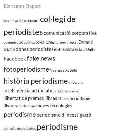
Els temes Report
col·legi de
censura
catalunya ràdio
periodistes
comunicació corporativa
Donald
covid-19
comunicació política
digital news report
dones periodistes
trump
entrevista
Estats Units
fake news
Facebook
fotoperiodisme
google
freelance
història periodisme
infografia
intel·ligència artificial
llibertat d'expressió
llibertat de premsa
llibres
llibres periodisme
llista
noves tecnologies
model de negoci
periodisme
periodisme d'investigació
periodisme
periodisme de dades