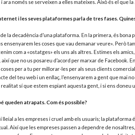
t i ara només se serveixen a elles mateixes. Això és el que la
ternet i les seves plataformes parla de tres fases. Quine
de la decadència d’una plataforma. En la primera, és bona per
us ensenyarem les coses que vau demanar veure». Però tamb
nim com a «ostatges» els uns als altres. Estimes els amics
a, així que no us posareu d’acord per marxar de Facebook. En
 coses per a tu per millorar-les per als seus clients comer
racte del teu web i un enllaç, l’ensenyarem a gent que mai no
En realitat sí que estem espiant aquesta gent, i si ens doneu 
bé queden atrapats. Com és possible?
lleial a les empreses i cruel amb els usuaris; la plataforma
 igual. Així que les empreses passen a dependre de nosaltres,