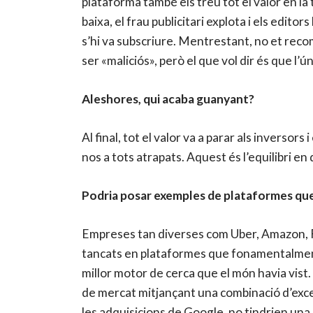
plataforma també els treu tot el valor en la
baixa, el frau publicitari explota i els edit
s’hi va subscriure. Mentrestant, no et recoma
ser «maliciós», però el que vol dir és que l
Aleshores, qui acaba guanyant?
Al final, tot el valor va a parar als inversor
nos a tots atrapats. Aquest és l’equilibri e
Podria posar exemples de plataformes que
Empreses tan diverses com Uber, Amazon, F
tancats en plataformes que fonamentalment
millor motor de cerca que el món havia vist
de mercat mitjançant una combinació d’excel
les adquisicions de Google, no tindrien una i