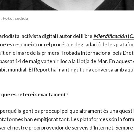
: Foto: cedida
ista, activista digital i autor del llibre
Mierdificación
(C
que es resumeix com el procés de degradació de les platafo
uït en el marc de la primera Trobada Internacional pels Dre
passat 14 de maig va tenir lloc a la Llotja de Mar. En aquest
bit mundial. El Report ha mantingut una conversa amb aqu
A què es refereix exactament?
perquè la gent es preocupi pel que altrament és una qüestió
plataformes han empitjorat tant. Les plataformes són la fo
ser el nostre propi proveïdor de serveis d’Internet. Sempr