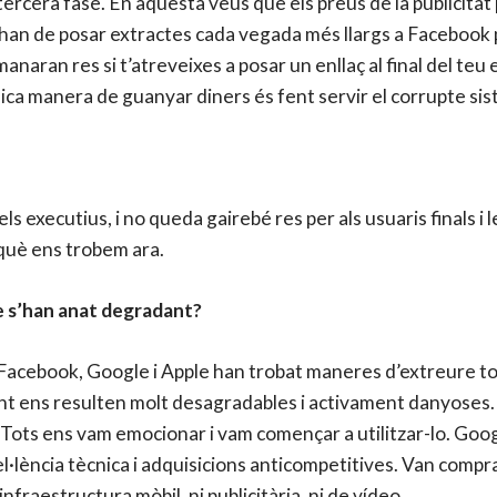
 tercera fase. En aquesta veus que els preus de la publicitat
ors han de posar extractes cada vegada més llargs a Facebook p
naran res si t’atreveixes a posar un enllaç al final del teu
’única manera de guanyar diners és fent servir el corrupte si
s i els executius, i no queda gairebé res per als usuaris final
n què ens trobem ara.
 s’han anat degradant?
acebook, Google i Apple han trobat maneres d’extreure to
 ens resulten molt desagradables i activament danyoses. G
. Tots ens vam emocionar i vam començar a utilitzar-lo. Goo
·lència tècnica i adquisicions anticompetitives. Van compr
nfraestructura mòbil, ni publicitària, ni de vídeo.