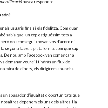
merdificació
busca respondre.
s són?
 als usuaris finals i els fidelitza. Com quan
é sabia que, un cop estiguéssim tots a
, però no aconseguiu posar-vos d’acord ni
 la segona fase, la plataforma, com que sap
cials. De nou amb Facebook van començar a
 va demanar veure’l i tindràs un flux de
una mica de diners, els dirigirem anuncis».
 és un abusador d’igualtat d’oportunitats que
 nosaltres depenem els uns dels altres, i la