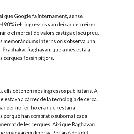
t el que Google fa internament, sense
 90% i els ingressos van deixar de créixer.
r o el mercat de valors castiga el seu preu.
 els memoràndums interns on s’observa una
ap, Prabhakar Raghavan, que a més està a
s cerques fossin pitjors.
 ells obtenen més ingressos publicitaris. A
 estava a càrrec de la tecnologia de cerca.
nar per no fer-ho era que «estaria
ors perquè han comprat o subornat cada
l mercat de les cerques. Així que Raghavan
ue guanyarem diners». Per això des del