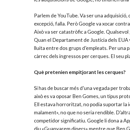
Parlem de YouTube. Va ser una adquisició, d
excepció, falla. Però Google va xocar contr
Això va ser catastròfic a Google. Qualsevol
Quan el Departament de Justícia dels EUA 
lluita entre dos grups d’empleats. Per una 
càrrec dels ingressos per cerques. El seu pl
Què pretenien empitjorant les cerques?
Si has de buscar més d’una vegada per troba
això es va oposar Ben Gomes, un tipus proto
Ell estava horroritzat, no podia suportar la
malament», no que no seria rendible. D’alt
competidor significatiu. Google li dona a A
diu «Guanyarem diners» mentre que Ben Gom