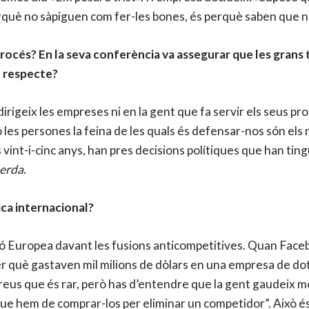
erquè no sàpiguen com fer-les bones, és perquè saben que n
procés? En la seva conferència va assegurar que les grans
l respecte?
irigeix les empreses ni en la gent que fa servir els seus p
ò les persones la feina de les quals és defensar-nos són els 
vint-i-cinc anys, han pres decisions polítiques que han tingu
merda
.
ica internacional?
sió Europea davant les fusions anticompetitives. Quan Face
 què gastaven mil milions de dòlars en una empresa de dot
 creus que és rar, però has d’entendre que la gent gaudeix 
que hem de comprar-los per eliminar un competidor”. Això é