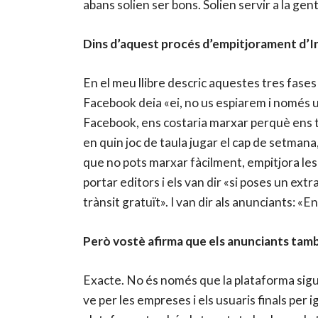
abans solien ser bons. Solien servir a la gen
Dins d’aquest procés d’empitjorament d’In
En el meu llibre descric aquestes tres fases 
Facebook deia «ei, no us espiarem i només 
Facebook, ens costaria marxar perquè ens te
en quin joc de taula jugar el cap de setman
que no pots marxar fàcilment, empitjora les
portar editors i els van dir «si poses un ext
trànsit gratuït». I van dir als anunciants: «
Però vostè afirma que els anunciants tam
Exacte. No és només que la plataforma sigui 
ve per les empreses i els usuaris finals per