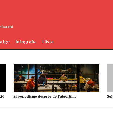
nicació
atge
Infografia
Llista
ció
El periodisme després de l’algoritme
Suïc