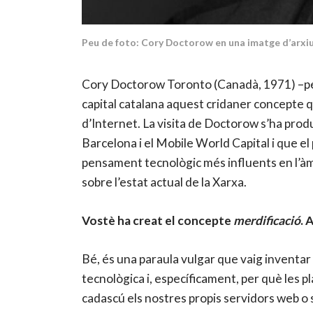
Peu de foto: Cory Doctorow en una imatge d’arxiu
Cory Doctorow Toronto (Canadà, 1971) –period
capital catalana aquest cridaner concepte 
d’Internet. La visita de Doctorow s’ha prod
Barcelona i el Mobile World Capital i que el 
pensament tecnològic més influents en l’àm
sobre l’estat actual de la Xarxa.
Vostè ha creat el concepte
merdificació
. 
Bé, és una paraula vulgar que vaig inventar 
tecnològica i, específicament, per què les 
cadascú els nostres propis servidors web o 