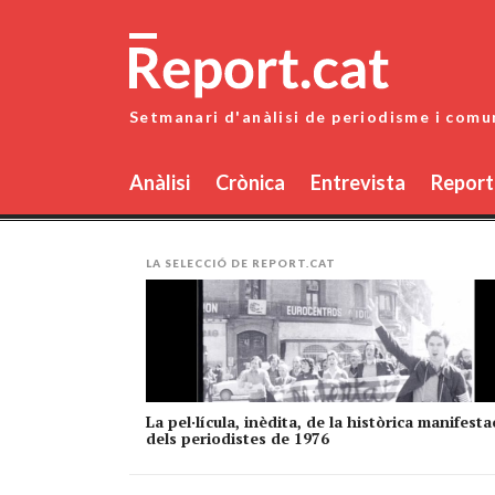
Skip
to
content
Setmanari d'anàlisi de periodisme i comu
Anàlisi
Crònica
Entrevista
Report
LA SELECCIÓ DE REPORT.CAT
La pel·lícula, inèdita, de la històrica manifesta
dels periodistes de 1976