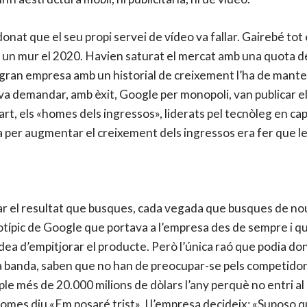
onat que el seu propi servei de vídeo va fallar. Gairebé to
a un mur el 2020. Havien saturat el mercat amb una quota del
 gran empresa amb un historial de creixement l’ha de manteni
va demandar, amb èxit, Google per monopoli, van publicar
part, els «homes dels ingressos», liderats pel tecnòleg en c
a per augmentar el creixement dels ingressos era fer que le
r el resultat que busques, cada vegada que busques de nou,
típic de Google que portava a l’empresa des de sempre i que
 idea d’empitjorar el producte. Però l’única raó que podia do
ra banda, saben que no han de preocupar-se pels competid
pple més de 20.000 milions de dòlars l’any perquè no entri a
es diu «Em posaré trist». I l’empresa decideix: «Suposo q