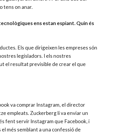
o tens on anar.
 tecnològiques ens estan espiant. Quin és
roductes. Els que dirigeixen les empreses són
nostres legisladors. I els nostres
t el resultat previsible de crear el que
book va comprar Instagram, el director
ze empleats. Zuckerberg li va enviar un
més fent servir Instagram que Facebook, i
s el més semblant a una confessió de