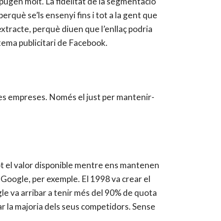
 pugen molt. La fidelitat de la segmentació
erquè se’ls ensenyi fins i tot a la gent que
 extracte, perquè diuen que l’enllaç podria
stema publicitari de Facebook.
s i les empreses. Només el just per mantenir-
t el valor disponible mentre ens mantenen
oogle, per exemple. El 1998 va crear el
gle va arribar a tenir més del 90% de quota
ar la majoria dels seus competidors. Sense