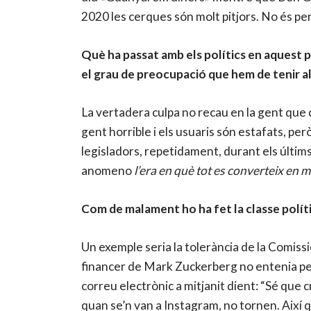
2020 les cerques són molt pitjors. No és p
Què ha passat amb els polítics en aquest 
el grau de preocupació que hem de tenir a
La vertadera culpa no recau en la gent que d
gent horrible i els usuaris són estafats, per
legisladors, repetidament, durant els últims 
anomeno
l’era en què tot es converteix en 
Com de malament ho ha fet la classe polít
Un exemple seria la tolerància de la Comis
financer de Mark Zuckerberg no entenia per
correu electrònic a mitjanit dient: “Sé que
quan se’n van a Instagram, no tornen. Així 