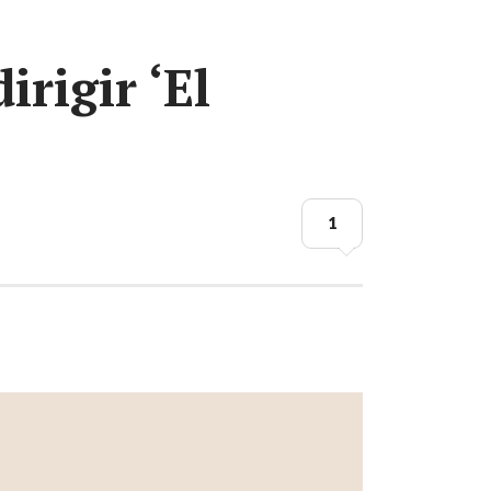
irigir ‘El
1