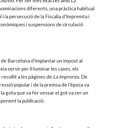
Diluvio
. Per ser més exactes amb
La
enominacions diferents, una pràctica habitual
 la persecució de la Fiscalia d’Impremta i
econòmiques i suspensions de circulació
t de Barcelona d’implantar un impost al
a servir per il·luminar les cases, els
recollit a les pàgines de
La Imprenta
. De
ressió popular i de la premsa de l’època va
 la gota que va fer vessar el got va ser un
spenent la publicació.