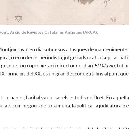
 Font: Arxiu de Revistes Catalanes Antigues (ARCA).
e Montjuïc, avui en dia sotmesos a tasques de manteniment– e
ca’, i recorden el periodista, jutge i advocat Josep Laribal
e, que fou copropietari i director del diari
El Diluvio
, tot 
IX i principis del XX, és un gran desconegut, fins al punt que 
 urbanes, Laribal va cursar els estudis de Dret. En aquella
ats com negocis de tota mena, la política, la judicatura o e