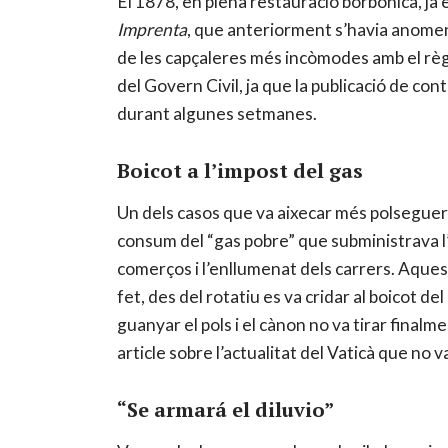
El 1878, en plena restauració borbònica, ja 
Imprenta
, que anteriorment s’havia anom
de les capçaleres més incòmodes amb el règim
del Govern Civil, ja que la publicació de c
durant algunes setmanes.
Boicot a l’impost del gas
Un dels casos que va aixecar més polseguera
consum del “gas pobre” que subministrava l’e
comerços i l’enllumenat dels carrers. Aquest
fet, des del rotatiu es va cridar al boicot d
guanyar el pols i el cànon no va tirar finalm
article sobre l’actualitat del Vaticà que no 
“Se armará el diluvio”