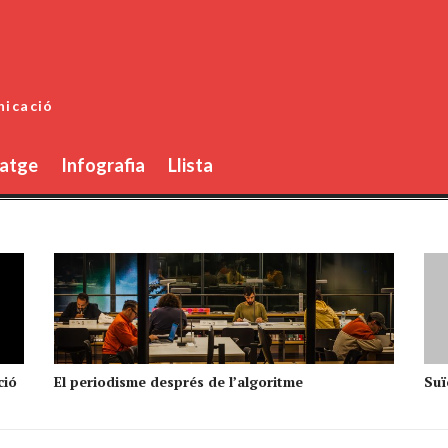
nicació
atge
Infografia
Llista
ció
El periodisme després de l’algoritme
Suïc