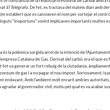
es té constància de la relació professional de Laribal amb
El 
enat
El Telégrafo
. De fet, es tractava del mateix diari amb d
 establert que es canviaven el nom per sortejar el control i
ontinguts “inoportuns” sovint implicaven importants multes 
 és la polèmica sorgida arrel de la intenció de l’Ajuntamen
mpresa Catalana de Gas. Derivat del carbó, era el que es fei
 fet va generar un fort rebuig de la ciutadania, àmpliament 
el consum de gas i a no pagar el nou impost. Sortosament, la p
ent endavant. Amb l’ambient molt enrarit amb les autoritats,
va agradar al governador civil, motiu pel qual es va acabar su