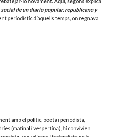
 a rebatejar-lo novament. Aquí, segons explica
 social de un diario popular, republicano y
ient periodístic d’aquells temps, on regnava
ent amb el polític, poeta i periodista,
ies (matinal i vespertina), hi convivien
essista, republicana i federalista de la