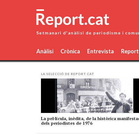
Skip
to
content
Setmanari d'anàlisi de periodisme i comu
Anàlisi
Crònica
Entrevista
Report
LA SELECCIÓ DE REPORT.CAT
La pel·lícula, inèdita, de la històrica manifesta
dels periodistes de 1976