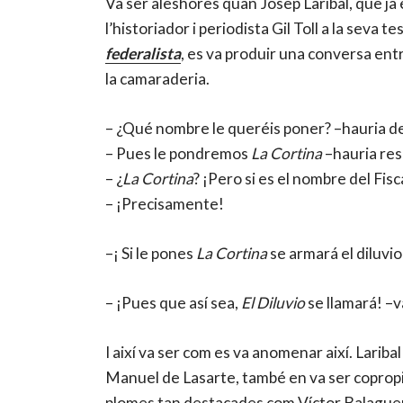
Va ser aleshores quan Josep Laribal, que ja e
l’historiador i periodista Gil Toll a la seva te
federalista
, es va produir una conversa entr
la camaraderia.
– ¿Qué nombre le queréis poner? –hauria de
– Pues le pondremos
La Cortina
–hauria res
– ¿
La Cortina
? ¡Pero si es el nombre del Fis
– ¡Precisamente!
–¡ Si le pones
La Cortina
se armará el diluvio
– ¡Pues que así sea,
El Diluvio
se llamará! –va
I així va ser com es va anomenar així. Lariba
Manuel de Lasarte, també en va ser copropiet
plomes tan destacades com Víctor Balaguer o 