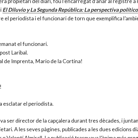
ra propietari del diari, fou l’encarregat d’anar al registre
si
El Diluvio y La Segunda República: La perspectiva político
e el periodista i el funcionari de torn que exemplifica l’amb
manat el funcionari.
post Laribal.
cal de Imprenta, Mario de la Cortina!
!
 esclatar el periodista.
l va ser director de la capçalera durant tres dècades, i juntam
ari. A les seves pàgines, publicades a les dues edicions diàr
Valentí Almirall. La publicació traspuava l’ànima més progr