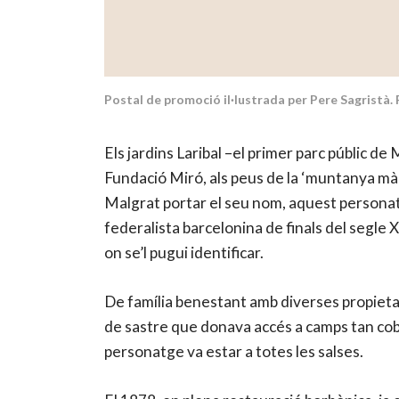
Postal de promoció il·lustrada per Pere Sagristà.
Els jardins Laribal –el primer parc públic d
Fundació Miró, als peus de la ‘muntanya màgi
Malgrat portar el seu nom, aquest personatg
federalista barcelonina de finals del segle X
on se’l pugui identificar.
De família benestant amb diverses propietats
de sastre que donava accés a camps tan cobej
personatge va estar a totes les salses.