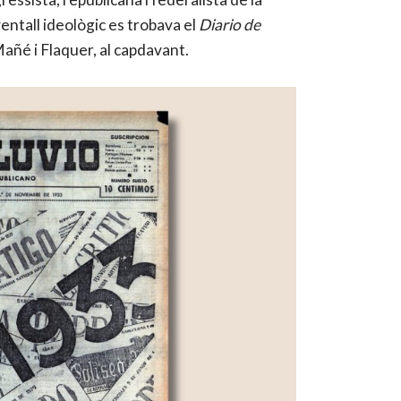
ventall ideològic es trobava el
Diario de
añé i Flaquer, al capdavant.