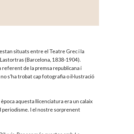
stan situats entre el Teatre Grec i la
 i Lastortras (Barcelona, 1838-1904).
un referent de la premsa republicana i
no s’ha trobat cap fotografia o il·lustració
 època aquesta llicenciatura era un calaix
l periodisme. I el nostre sorprenent