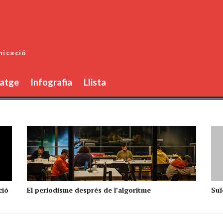
nicació
atge
Infografia
Llista
ció
El periodisme després de l’algoritme
Suïc