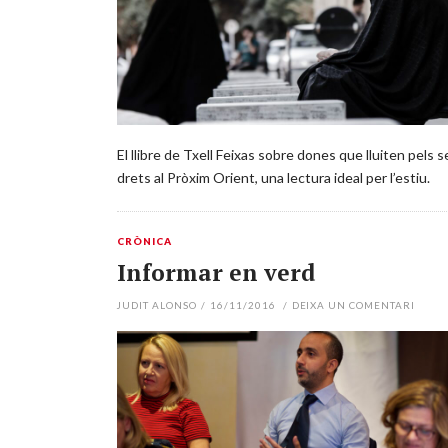
El llibre de Txell Feixas sobre dones que lluiten pels 
drets al Pròxim Orient, una lectura ideal per l’estiu.
CRÒNICA
Informar en verd
JUDIT ALONSO
/
16/11/2016
/
DEIXA UN COMENTARI