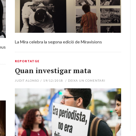
La Mira celebra la segona edició de Miravisions
seus
REPORTATGE
Quan investigar mata
JUDIT ALONSO
/
19/12/2018
/
DEIXA UN COMENTARI