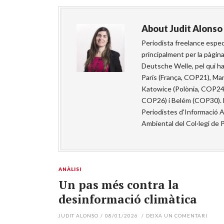
About
Judit Alonso
Periodista freelance especi
principalment per la pàgin
Deutsche Welle, pel qui h
París (França, COP21), Ma
Katowice (Polònia, COP24
COP26) i Belém (COP30). D
Periodistes d'Informació 
Ambiental del Col·legi de 
ANÀLISI
Un pas més contra la
desinformació climàtica
JUDIT ALONSO
/
08/01/2026
/
DEIXA UN COMENTARI