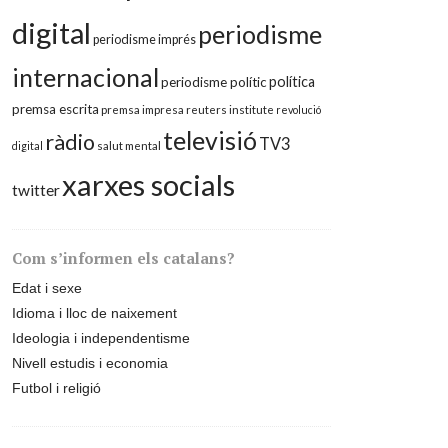
digital
periodisme
periodisme imprés
internacional
política
periodisme polític
premsa escrita
premsa impresa
reuters institute
revolució
televisió
ràdio
TV3
digital
salut mental
xarxes socials
twitter
Com s’informen els catalans?
Edat i sexe
Idioma i lloc de naixement
Ideologia i independentisme
Nivell estudis i economia
Futbol i religió