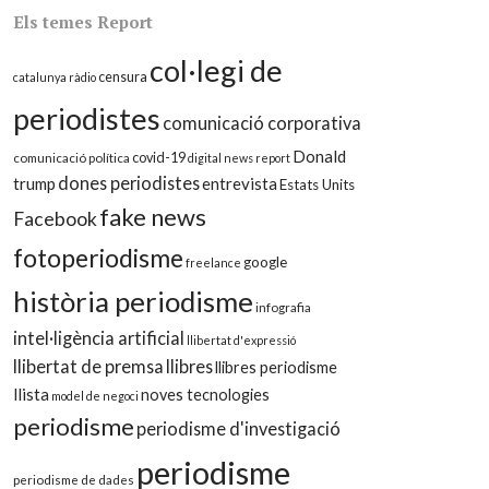
Els temes Report
col·legi de
censura
catalunya ràdio
periodistes
comunicació corporativa
Donald
covid-19
comunicació política
digital news report
dones periodistes
trump
entrevista
Estats Units
fake news
Facebook
fotoperiodisme
google
freelance
història periodisme
infografia
intel·ligència artificial
llibertat d'expressió
llibertat de premsa
llibres
llibres periodisme
llista
noves tecnologies
model de negoci
periodisme
periodisme d'investigació
periodisme
periodisme de dades