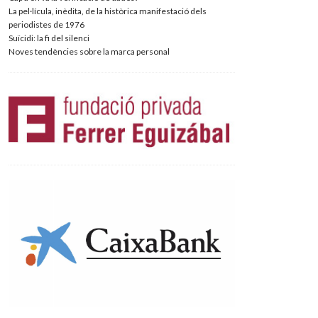
La pel·lícula, inèdita, de la històrica manifestació dels
periodistes de 1976
Suïcidi: la fi del silenci
Noves tendències sobre la marca personal