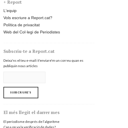
+ Report
L'equip
Vols escriure a Report.cat?
Política de privacitat
Web del Col·legi de Periodistes
Subscriu-te a Report.cat
Deixa'ns el teu e-mail i t'enviare'm un correu quan es
publiquin nous articles
El més llegit el darrer mes
El periodisme després de l’algoritme
Cap a on va la verificació de dades?