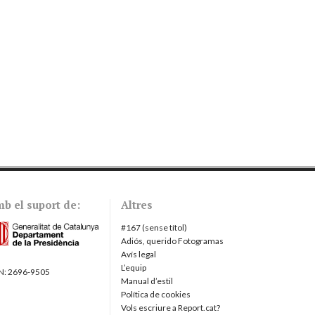
b el suport de:
Altres
#167 (sense títol)
Adiós, querido Fotogramas
Avís legal
L’equip
N:
2696-9505
Manual d’estil
Política de cookies
Vols escriure a Report.cat?