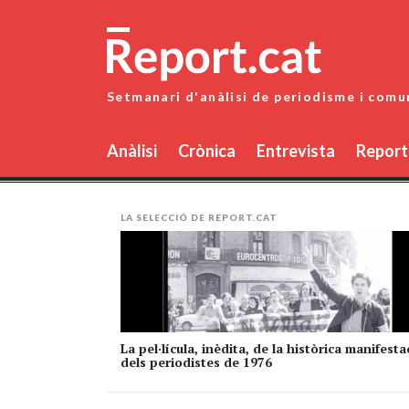
Skip
to
content
Setmanari d'anàlisi de periodisme i comu
Anàlisi
Crònica
Entrevista
Report
LA SELECCIÓ DE REPORT.CAT
La pel·lícula, inèdita, de la històrica manifesta
dels periodistes de 1976