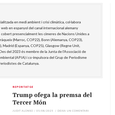
alitzada en medi ambient i crisi climàtica, col·labora
a web en espanyol del canal internacional alemany
a cobert presencialment les cimeres de Nacions Unides a
rràqueix (Marroc, COP22), Bonn (Alemanya, COP23),
), Madrid (Espanya, COP25), Glasgow (Regne Unit,
es del 2023 és membre de la Junta de l'Associació de
Ambiental (APIA) i co-impulsora del Grup de Periodisme
Periodistes de Catalunya.
REPORTATGE
Trump ofega la premsa del
Tercer Món
JUDIT ALONSO
/
05/08/2025
/
DEIXA UN COMENTARI