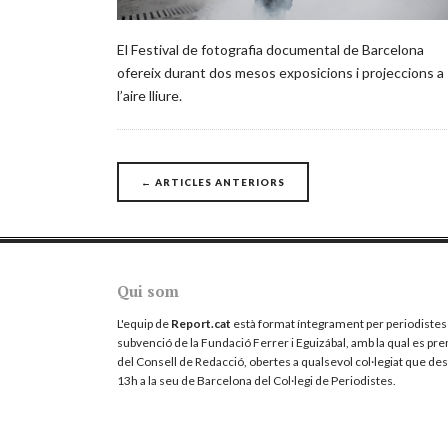
El Festival de fotografia documental de Barcelona
ofereix durant dos mesos exposicions i projeccions a
l’aire lliure.
Posts
←
ARTICLES ANTERIORS
navigation
Qui som
L'equip de
Report.cat
està format íntegrament per periodistes 
subvenció de la Fundació Ferrer i Eguizábal, amb la qual es pre
del Consell de Redacció, obertes a qualsevol col·legiat que desit
13h a la seu de Barcelona del
Col·legi de Periodistes
.