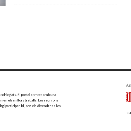
Am
col·legiats. El portal compta amb una
mien els millors treballs. Les reunions
gi participar-hi, són els divendres a les
ISS