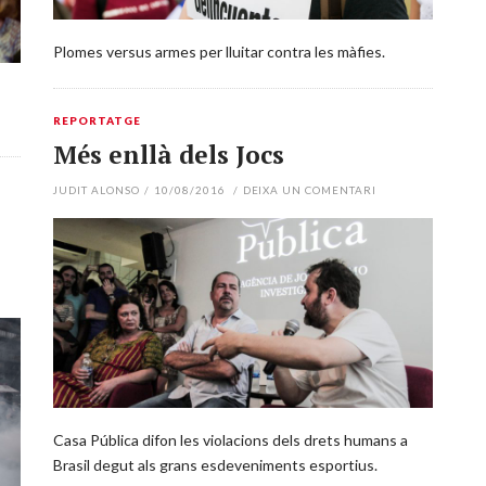
Plomes versus armes per lluitar contra les màfies.
REPORTATGE
Més enllà dels Jocs
JUDIT ALONSO
/
10/08/2016
/
DEIXA UN COMENTARI
Casa Pública difon les violacions dels drets humans a
Brasil degut als grans esdeveniments esportius.