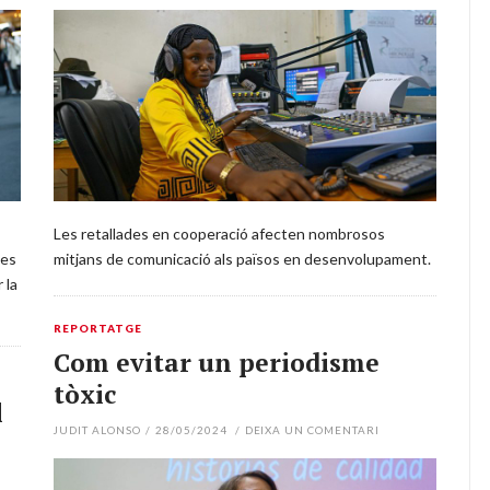
Les retallades en cooperació afecten nombrosos
ves
mitjans de comunicació als països en desenvolupament.
 la
REPORTATGE
Com evitar un periodisme
tòxic
l
JUDIT ALONSO
/
28/05/2024
/
DEIXA UN COMENTARI