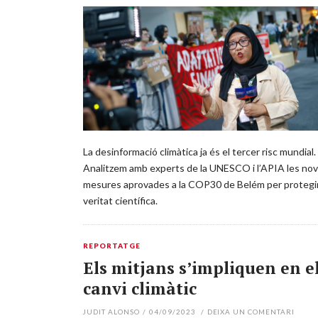
La desinformació climàtica ja és el tercer risc mundial.
Analitzem amb experts de la UNESCO i l’APIA les no
mesures aprovades a la COP30 de Belém per protegir
veritat científica.
REPORTATGE
Els mitjans s’impliquen en e
canvi climàtic
JUDIT ALONSO
/
04/09/2023
/
DEIXA UN COMENTARI