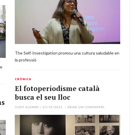
The Self-Investigation promou una cultura saludable en
la professió
de
CRÒNICA
El fotoperiodisme català
busca el seu lloc
ms
JUDIT ALONSO
/
01/10/2021
/
DEIXA UN COMENTARI