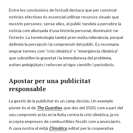
Entre les conclusions de l’estudi destaca que per construir
notícies efectives és essencial utilitzar recursos visuals que
mostrin persones; sense elles, el públic tendeix a percebre la
notícia com allunyada d’una història personal, disminuint-ne
l’interès. La terminologia també pren molta rellevància, perquè
defineix la percepció i la comprensió del públic. Es recomana
emprar termes com “crisi climàtica” o “emergència climàtica”
que subratllen la gravetat i la immediatesa del problema,
eviten ambigüitats i reforcen el rigor científic i periodístic.
Apostar per una publicitat
responsable
La gestió de la publicitat és un camp decisiu. Un exemple
pioner és el de
The Guardian
, que des del 2020, com a part del
seu compromís actiu en la lluita contra la crisi climàtica, ja no
accepta empreses de combustibles fòssils com a anunciants.
A casa nostra el mitjà
Climática
,
editat per la cooperativa