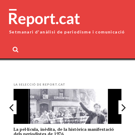
Skip
to
content
Setmanari d'anàlisi de periodisme i comunicació
MENU
LA SELECCIÓ DE REPORT.CAT
La pel·lícula, inèdita, de la històrica manifestació
El
dels periodistes de 1976