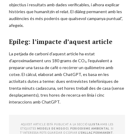
objectius i resultats amb dades verificables, i alhora explicar
històries que humanitzin el relat. El diàleg permanent amb les
audiències és més poderós que qualsevol campanya puntual”,
afegeix.
Epíleg: l’impacte d’aquest article
La petjada de carboni d’aquest article ha estat
d’aproximadament uns 180 grams de CO₂, l’equivalent a
preparar una tassa de cafè o recórrer un quilòmetre amb
cotxe. El càlcul, elaborat amb ChatGPT, es basa en les
activitats dutes a terme: dues entrevistes telefòniques de
trenta minuts cadascuna, set hores treball des de casa (sense
desplaçaments), tres hores de recerca en línia i cinc
interaccions amb ChatGPT.
AQUEST ARTICLE ESTÀ PUBLICAT A LA SECCIÓ
LLISTA
AMB LES
ETIQUETES
MODELS DE NEGOCI
,
PERIODISME AMBIENTAL
. SI
T'INTERESSA POTS GUARDAR O COPIAR
L'ENLLAÇ PERMANENT
.