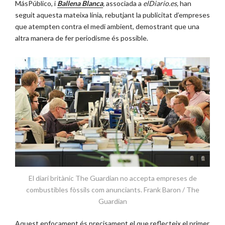
MásPúblico, i
Ballena Blanca
,
associada a
elDiario.es,
han
seguit aquesta mateixa línia, rebutjant la publicitat d’empreses
que atempten contra el medi ambient, demostrant que una
altra manera de fer periodisme és possible.
El diari britànic The Guardian no accepta empreses de
combustibles fòssils com anunciants. Frank Baron / The
Guardian
Aquest enfocament és precisament el que reflecteix el primer