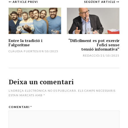
Navegació
ARTICLE PREVI
SEGÜENT ARTICLE
per
l'article
Entre la tradició i
“Difícilment es pot exercir
l’algoritme
l’ofici sense
tensió informativa”
CLÀUDIA FUERTES
/
09/10/2025
REDACCIÓ
/
21/10/2025
Deixa un comentari
L'ADREÇA ELECTRÒNICA NO ES PUBLICARÀ.
ELS CAMPS NECESSARIS
ESTAN MARCATS AMB
*
COMENTARI
*