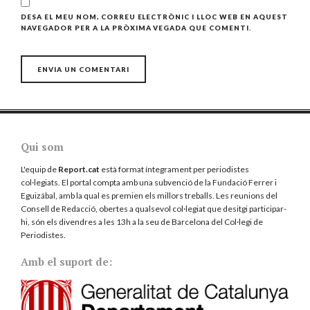
DESA EL MEU NOM, CORREU ELECTRÒNIC I LLOC WEB EN AQUEST
NAVEGADOR PER A LA PRÒXIMA VEGADA QUE COMENTI.
Qui som
L'equip de
Report.cat
està format íntegrament per periodistes
col·legiats. El portal compta amb una subvenció de la Fundació Ferrer i
Eguizábal, amb la qual es premien els millors treballs. Les reunions del
Consell de Redacció, obertes a qualsevol col·legiat que desitgi participar-
hi, són els divendres a les 13h a la seu de Barcelona del
Col·legi de
Periodistes
.
Amb el suport de: