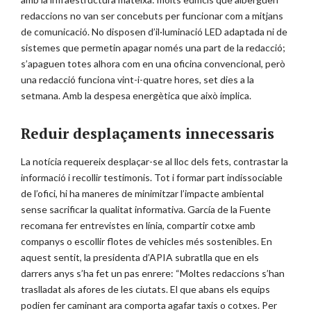
redaccions no van ser concebuts per funcionar com a mitjans
de comunicació. No disposen d’il·luminació LED adaptada ni de
sistemes que permetin apagar només una part de la redacció;
s’apaguen totes alhora com en una oficina convencional, però
una redacció funciona vint-i-quatre hores, set dies a la
setmana. Amb la despesa energètica que això implica.
Reduir desplaçaments innecessaris
La notícia requereix desplaçar-se al lloc dels fets, contrastar la
informació i recollir testimonis. Tot i formar part indissociable
de l’ofici, hi ha maneres de minimitzar l’impacte ambiental
sense sacrificar la qualitat informativa. García de la Fuente
recomana fer entrevistes en línia, compartir cotxe amb
companys o escollir flotes de vehicles més sostenibles. En
aquest sentit, la presidenta d’APIA subratlla que en els
darrers anys s’ha fet un pas enrere: “Moltes redaccions s’han
traslladat als afores de les ciutats. El que abans els equips
podien fer caminant ara comporta agafar taxis o cotxes. Per