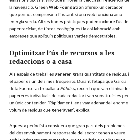
la navegació.
Green Web Foundation
ofereix un cercador
que permet comprovar a l’instant si una web funciona amb
energia verda. Altres bones pràctiques poden incloure l’ús de
paper reciclat, de tintes ecològiques i la col·laboració amb
empreses que apliquin polítiques verdes demostrables.
Optimitzar l’ús de recursos a les
redaccions o a casa
Als espais de treball es generen grans quantitats de residus, i
el paper és un dels més freqüents. Durant l’etapa que García
de la Fuente va treballar a
Público
, recorda que van eliminar les
papereres individuals de cada redactor i van substituir-les per
un únic contenidor.
“
Ràpidament, ens vam adonar de l’enorme
volum de residus que generàvem”, explica.
Aquesta periodista considera que gran part dels problemes
del desenvolupament responsable del sector tenen a veure
amb la infraestructura mateixa: molts edificis que alberguen