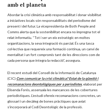
amb el planeta
Abordar la crisi climàtica amb responsabilitat i donar visibilitat
a iniciatives locals són responsabilitats del periodisme del
present i del futur. La vicepresidenta de Both People and
Comms alerta que la sostenibilitat encara no impregna tot el
relat informatiu. “Tot i ser un eix estratègic en moltes
organitzacions, la seva integració és parcial. És una tasca
col·lectiva que requereix una formació contínua, un canvi de
mentalitat i un fort compromís tant de les direccions com de
cada persona que integra la redacció”, assegura.
El recent estudi del Consell de la Informació de Catalunya
(CIC)
Com comunicar la crisi climàtica? Estat de la qüestió i
recomanacions deontològiques per a periodistes
, elaborat per
Elisenda Forés, assenyala les mancances de les cobertures
periodístiques. L’estudi ofereix recomanacions concretes, un
glossari i un decàleg de bones pràctiques que aviat
s’incorporarà al Codi Deontològic de la professió.