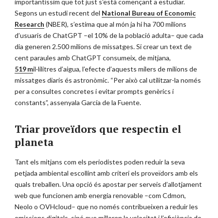
importantíssim que tot just s’està començant a estudiar.
Segons un estudi recent del
National Bureau of Economic
Research
(NBER), s’estima que al món ja hi ha 700 milions
d’usuaris de ChatGPT –el 10% de la població adulta– que cada
dia generen 2.500 milions de missatges. Si crear un text de
cent paraules amb ChatGPT consumeix, de mitjana,
519 m
il·lilitres d’aigua, l’efecte d’aquests milers de milions de
missatges diaris és astronòmic. “Per això cal utilitzar-la només
per a consultes concretes i evitar prompts genèrics i
constants”, assenyala García de la Fuente.
Triar proveïdors que respectin el
planeta
Tant els mitjans com els periodistes poden reduir la seva
petjada ambiental escollint amb criteri els proveïdors amb els
quals treballen. Una opció és apostar per serveis d’allotjament
web que funcionen amb energia renovable –com Cdmon,
Neolo o OVHcloud– que no només contribueixen a reduir les
emissions digitals, sinó que milloren la velocitat i l’eficiència de