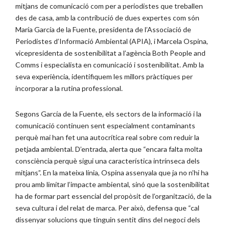
mitjans de comunicació com per a periodistes que treballen
des de casa, amb la contribució de dues expertes com són
María García de la Fuente, presidenta de l’Associació de
Periodistes d’Informació Ambiental (APIA), i Marcela Ospina,
vicepresidenta de sostenibilitat a l’agència Both People and
Comms i especialista en comunicació i sostenibilitat. Amb la
seva experiència, identifiquem les millors pràctiques per
incorporar a la rutina professional.
Segons García de la Fuente, els sectors de la informació i la
comunicació continuen sent especialment contaminants
perquè mai han fet una autocrítica real sobre com reduir la
petjada ambiental. D’entrada, alerta que “encara falta molta
consciència perquè sigui una característica intrínseca dels
mitjans”. En la mateixa línia, Ospina assenyala que ja no n’hi ha
prou amb limitar l’impacte ambiental, sinó que la sostenibilitat
ha de formar part essencial del propòsit de l’organització, de la
seva cultura i del relat de marca. Per això, defensa que “cal
dissenyar solucions que tinguin sentit dins del negoci dels