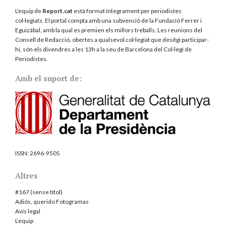
L'equip de
Report.cat
està format íntegrament per periodistes
col·legiats. El portal compta amb una subvenció de la Fundació Ferrer i
Eguizábal, amb la qual es premien els millors treballs. Les reunions del
Consell de Redacció, obertes a qualsevol col·legiat que desitgi participar-
hi, són els divendres a les 13h a la seu de Barcelona del
Col·legi de
Periodistes
.
Amb el suport de:
ISSN:
2696-9505
Altres
#167 (sense títol)
Adiós, querido Fotogramas
Avís legal
L’equip