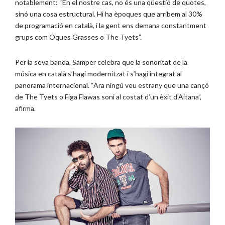
notablement: “En el nostre cas, no és una qüestió de quotes,
sinó una cosa estructural. Hi ha èpoques que arribem al 30%
de programació en català, i la gent ens demana constantment
grups com Oques Grasses o The Tyets”.
Per la seva banda, Samper celebra que la sonoritat de la
música en català s’hagi modernitzat i s’hagi integrat al
panorama internacional. “Ara ningú veu estrany que una cançó
de The Tyets o Figa Flawas soni al costat d’un èxit d’Aitana”,
afirma.