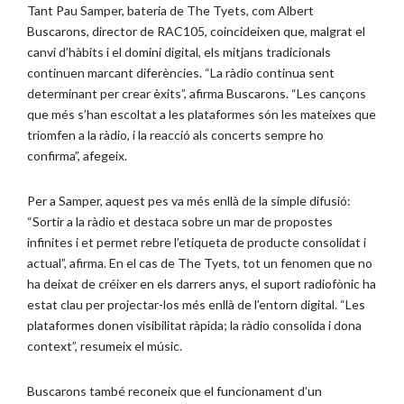
Tant Pau Samper, bateria de The Tyets, com Albert
Buscarons, director de RAC105, coincideixen que, malgrat el
canvi d’hàbits i el domini digital, els mitjans tradicionals
continuen marcant diferències. “La ràdio continua sent
determinant per crear èxits”, afirma Buscarons. “Les cançons
que més s’han escoltat a les plataformes són les mateixes que
triomfen a la ràdio, i la reacció als concerts sempre ho
confirma”, afegeix.
Per a Samper, aquest pes va més enllà de la simple difusió:
“Sortir a la ràdio et destaca sobre un mar de propostes
infinites i et permet rebre l’etiqueta de producte consolidat i
actual”, afirma. En el cas de The Tyets, tot un fenomen que no
ha deixat de créixer en els darrers anys, el suport radiofònic ha
estat clau per projectar-los més enllà de l’entorn digital. “Les
plataformes donen visibilitat ràpida; la ràdio consolida i dona
context”, resumeix el músic.
Buscarons també reconeix que el funcionament d’un