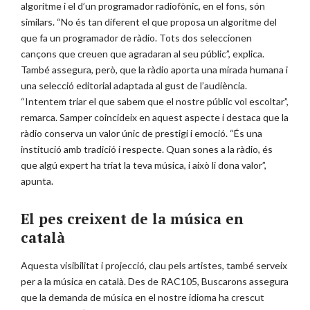
algoritme i el d’un programador radiofònic, en el fons, són
similars. “No és tan diferent el que proposa un algoritme del
que fa un programador de ràdio. Tots dos seleccionen
cançons que creuen que agradaran al seu públic”, explica.
També assegura, però, que la ràdio aporta una mirada humana i
una selecció editorial adaptada al gust de l’audiència.
“Intentem triar el que sabem que el nostre públic vol escoltar”,
remarca. Samper coincideix en aquest aspecte i destaca que la
ràdio conserva un valor únic de prestigi i emoció. “És una
institució amb tradició i respecte. Quan sones a la ràdio, és
que algú expert ha triat la teva música, i això li dona valor”,
apunta.
El pes creixent de la música en
català
Aquesta visibilitat i projecció, clau pels artistes, també serveix
per a la música en català. Des de RAC105, Buscarons assegura
que la demanda de música en el nostre idioma ha crescut