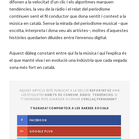
difonen a la velocitat d’un clic i els algoritmes marquen
tendències, la veu de la ràdio i el relat del periodisme
continuen sent el fil conductor que dona sentit i context a la
música en català. Sense la mirada del periodisme musical –que
escolta, interpreta i dona veu als artistes–, moltes d’aquestes
històries quedarien diluïdes entre l’enrenou digital.
Aquest diàleg constant entre qui fa la música i qui l’explica és
el que manté viva i en evolució una indústria que cada vegada
sona més fort en català.
AQUEST ARTICLE ESTÀ PUBLICAT A LA SECCIÓ
REPORTATGE
AMB
LES ETIQUETES
HÀBITS DE CONSUM
,
RÀDIO
,
TENDÈNCIES
. SI
T'INTERESSA POTS GUARDAR O COPIAR
L'ENLLAÇ PERMANENT
.
T'AGRADA? COMPARTEIX A LES XARXES SOCIALS
FACEBOOK
GOOGLE PLUS