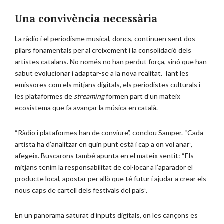
Una convivència necessària
La ràdio i el periodisme musical, doncs, continuen sent dos
pilars fonamentals per al creixement i la consolidació dels
artistes catalans. No només no han perdut força, sinó que han
sabut evolucionar i adaptar-se a la nova realitat. Tant les
emissores com els mitjans digitals, els periodistes culturals i
les plataformes de
streaming
formen part d’un mateix
ecosistema que fa avançar la música en català.
“Ràdio i plataformes han de conviure”, conclou Samper. “Cada
artista ha d’analitzar en quin punt està i cap a on vol anar”,
afegeix. Buscarons també apunta en el mateix sentit: “Els
mitjans tenim la responsabilitat de col·locar a l’aparador el
producte local, apostar per allò que té futur i ajudar a crear els
nous caps de cartell dels festivals del país”.
En un panorama saturat d’inputs digitals, on les cançons es