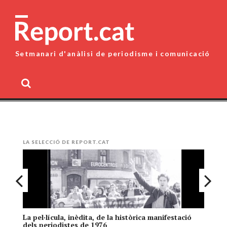
Skip
to
content
Setmanari d'anàlisi de periodisme i comunicació
MENU
LA SELECCIÓ DE REPORT.CAT
La pel·lícula, inèdita, de la històrica manifestació
El
dels periodistes de 1976