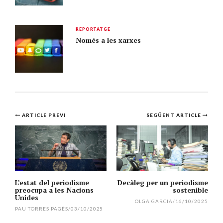
REPORTATGE
Només a les xarxes
Navegació
ARTICLE PREVI
SEGÜENT ARTICLE
per
l'article
L’estat del periodisme
Decàleg per un periodisme
preocupa a les Nacions
sostenible
Unides
OLGA GARCIA
/
16/10/2025
PAU TORRES PAGÈS
/
03/10/2025