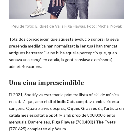
Peu de foto: El duet de Valls Figa Flawas. Foto: Michal Novak
Tots dos coincideixen que aquesta evolució sonora i la seva
presència mediàtica han normalitzat la llengua i han trencat
antigues barreres: “Ja no hi ha aquella percepció que, quan
sonava una cançó en català, la gent canviava d’emissora”,
admet Buscarons.
Una eina imprescindible
El 2021, Spotify va estrenar la primera llista oficial de música
en català que, amb el títol
IndieCat
, comptava amb seixanta
cançons. Quatre anys després,
Oques Grasses
és, l’artista en
català més escoltat a Spotify, amb prop de 800.000 oients
mensuals. Darrere seu,
Figa Flawas
(780.400) i
The Tyets
(770.625) completen el pòdium.