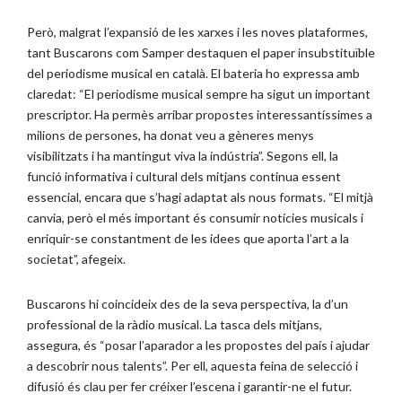
Però, malgrat l’expansió de les xarxes i les noves plataformes,
tant Buscarons com Samper destaquen el paper insubstituïble
del periodisme musical en català. El bateria ho expressa amb
claredat: “El periodisme musical sempre ha sigut un important
prescriptor. Ha permès arribar propostes interessantíssimes a
milions de persones, ha donat veu a gèneres menys
visibilitzats i ha mantingut viva la indústria”. Segons ell, la
funció informativa i cultural dels mitjans continua essent
essencial, encara que s’hagi adaptat als nous formats. “El mitjà
canvia, però el més important és consumir notícies musicals i
enriquir-se constantment de les idees que aporta l’art a la
societat”, afegeix.
Buscarons hi coincideix des de la seva perspectiva, la d’un
professional de la ràdio musical. La tasca dels mitjans,
assegura, és “posar l’aparador a les propostes del país i ajudar
a descobrir nous talents”. Per ell, aquesta feina de selecció i
difusió és clau per fer créixer l’escena i garantir-ne el futur.