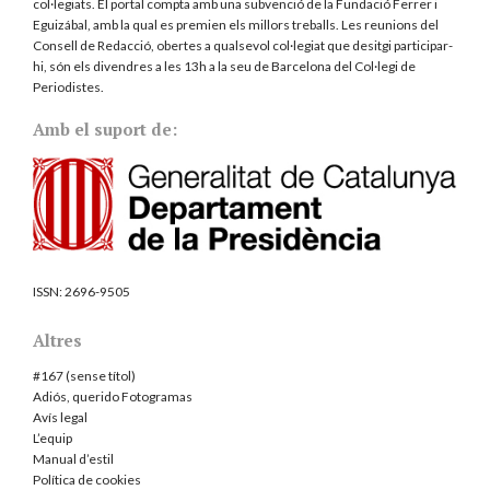
col·legiats. El portal compta amb una subvenció de la Fundació Ferrer i
Eguizábal, amb la qual es premien els millors treballs. Les reunions del
Consell de Redacció, obertes a qualsevol col·legiat que desitgi participar-
hi, són els divendres a les 13h a la seu de Barcelona del
Col·legi de
Periodistes
.
Amb el suport de:
ISSN:
2696-9505
Altres
#167 (sense títol)
Adiós, querido Fotogramas
Avís legal
L’equip
Manual d’estil
Política de cookies