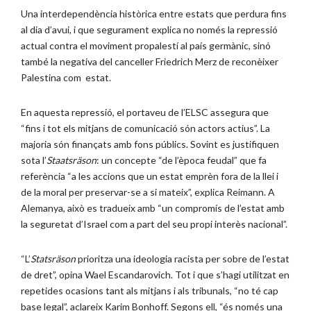
Una interdependència històrica entre estats que perdura fins
al dia d’avui, i que segurament explica no només la repressió
actual contra el moviment propalestí al país germànic, sinó
també la negativa del canceller Friedrich Merz de reconèixer
Palestina com estat.
En aquesta repressió, el portaveu de l’ELSC assegura que
“fins i tot els mitjans de comunicació són actors actius”. La
majoria són finançats amb fons públics. Sovint es justifiquen
sota l’
Staatsräson
: un concepte “de l’època feudal” que fa
referència “a les accions que un estat emprèn fora de la llei i
de la moral per preservar-se a si mateix”, explica Reimann. A
Alemanya, això es tradueix amb “un compromís de l’estat amb
la seguretat d’Israel com a part del seu propi interès nacional”.
“L’
Statsräson
prioritza una ideologia racista per sobre de l’estat
de dret”, opina Wael Escandarovich. Tot i que s’hagi utilitzat en
repetides ocasions tant als mitjans i als tribunals, “no té cap
base legal”, aclareix Karim Bonhoff. Segons ell, “és només una