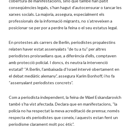
cobertura de manifestacions, sinó que també han patit
conseqüències legals, s’han hagut d’autocensurar o tancar les
xarxes socials. La majoria, assegura, especialment els
professionals de la informació migrants, no s’atreveixen a
posicionar-se per por a perdre la feina o el seu estatus legal.
En protestes als carrers de Berlín, periodistes propalestins
relaten haver estat assenyalats “de tu a tu” per altres
periodistes proisraelians que, a diferència d’ells, comptaven
amb protecció policial. I doncs, és neutra la intervenció
estatal? “A Berlín, l’ambaixada d’Israel intervé obertament en
el debat mediàtic alemany”, assegura Karim Bonhoff, i ho fa
“assenyalant periodistes concrets”.
Com a periodista independent, la feina de Wael Eskandarovich
també s’ha vist afectada. Declara que en manifestacions, “la
policia no ha respectat la meva acreditació de premsa; només
respecta els periodistes que coneix, i aquests estan fent un
periodisme clarament molt poc ètic”.