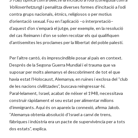
Volksverhetzung
) i penalitza diverses formes d’incitació a l’odi
contra grups nacionals, ètnics, religiosos o per motius
d’orientació sexual. Fou en l’aplicació –o interpretació–
d’aquest d’on s’emparà el jutge, per exemple, en la resolució
del cas Reimann i d’on se solen recolzar els qui qualifiquen
d’antisemites les proclames per la llibertat del poble palestí.
Per l’altre cantó, és imprescindible posar al país en context.
Després de la Segona Guerra Mundial i el trauma que va
suposar per molts alemanys el descobriment de tot el que
havia estat l’Holocaust, Alemanya, en ruïnes i exclosa del “club
de les nacions civilitzades”, buscava reingressar-hi.
Paral·lelament, Israel, acabat de néixer el 1948, necessitava
construir ràpidament el seu estat per alimentar milions
d’immigrants. Aquí és on apareix la connexió, afirma Jakob.
“Alemanya obtenia absolució d’Israel a canvi de trens,
fàbriques i indústria era un pacte de supervivència per a tots
dos estats”, explica.