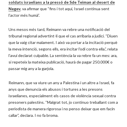
soldats israelians a la pressó de Sde Teiman al desert de
Negev
, va afirmar que “fins i tot aquí, Israel continua sent
l’actor més humà”.
Uns mesos més tard, Reimann va rebre una notificació del
tribunal regional advertint-li que el cas arribaria a judici. “Diuen
que la vaig citar malament. I això va portar a la incitació perquè
la meva intenció, segons ells, era incitar l’odi contra ella.”, relata
l’avui declarat culpable. La sentència la va rebre fa un mes: ara,
si repeteix la mateixa publicació, haurà de pagar 250.000€ o
passar mig any a la garjola.
Reimann, que va viure un any a Palestina i un altre a Israel, fa
anys que denuncia els abusos i tortures a les presons
israelianes, especialment els casos de violència sexual contra
presoners palestins. “Malgrat tot, jo continuo treballant com a
periodista de manera rigorosa i no penso deixar que em facin
callar”, declara. I no fa broma.