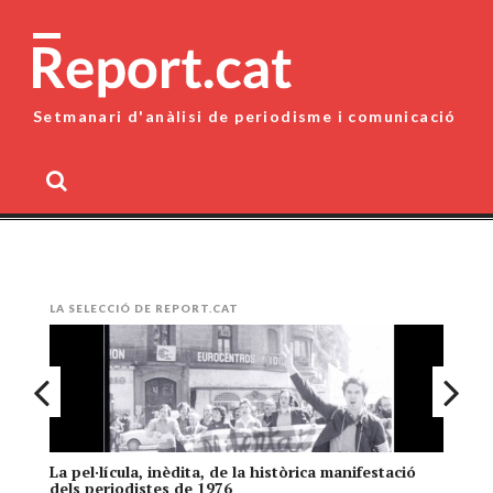
Skip
to
content
Setmanari d'anàlisi de periodisme i comunicació
MENU
LA SELECCIÓ DE REPORT.CAT
La pel·lícula, inèdita, de la històrica manifestació
El
dels periodistes de 1976