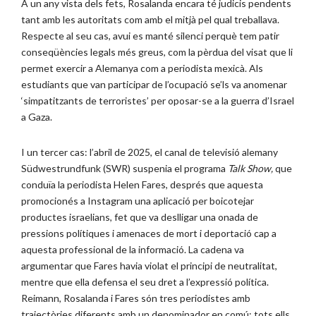
A un any vista dels fets, Rosalanda encara té judicis pendents
tant amb les autoritats com amb el mitjà pel qual treballava.
Respecte al seu cas, avui es manté silenci perquè tem patir
conseqüències legals més greus, com la pèrdua del visat que li
permet exercir a Alemanya com a periodista mexicà. Als
estudiants que van participar de l’ocupació se’ls va anomenar
‘simpatitzants de terroristes’ per oposar-se a la guerra d’Israel
a Gaza.
I un tercer cas: l’abril de 2025, el canal de televisió alemany
Südwestrundfunk (SWR) suspenia el programa
Talk Show,
que
conduïa la periodista Helen Fares, després que aquesta
promocionés a Instagram una aplicació per boicotejar
productes israelians, fet que va deslligar una onada de
pressions polítiques i amenaces de mort i deportació cap a
aquesta professional de la informació. La cadena va
argumentar que Fares havia violat el principi de neutralitat,
mentre que ella defensa el seu dret a l’expressió política.
Reimann, Rosalanda i Fares són tres periodistes amb
trajectòries diferents amb un denominador en comú: tots ells