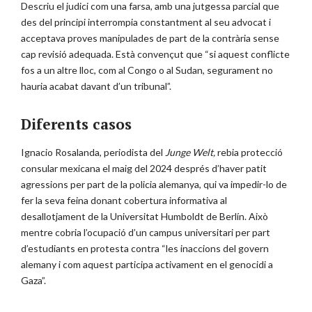
Descriu el judici com una farsa, amb una jutgessa parcial que
des del principi interrompia constantment al seu advocat i
acceptava proves manipulades de part de la contrària sense
cap revisió adequada. Està convençut que “si aquest conflicte
fos a un altre lloc, com al Congo o al Sudan, segurament no
hauria acabat davant d’un tribunal”.
Diferents casos
Ignacio Rosalanda, periodista del
Junge Welt,
rebia protecció
consular mexicana el maig del 2024 després d’haver patit
agressions per part de la policia alemanya, qui va impedir-lo de
fer la seva feina donant cobertura informativa al
desallotjament de la Universitat Humboldt de Berlín. Això
mentre cobria l’ocupació d’un campus universitari per part
d’estudiants en protesta contra “les inaccions del govern
alemany i com aquest participa activament en el genocidi a
Gaza”.