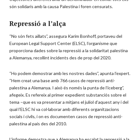
són solidaris amb la causa Palestina i foren censurats.
Repressió a l’alça
“No són fets aïllats”, assegura Karim Bonhoff, portaveu del
European Legal Support Center (ELSC), l’organisme que
proporciona dades sobre la repressió a la solidaritat palestina
a Alemanya, recollint incidents des de prop del 2020.
“Ho podem demostrar amb les nostres dades”, apunta l’expert.
“Hem creat una base amb 766 casos de repressió anti-
palestina a Alemanya. I això és només la punta de l’iceberg”,
afegeix. Es refereix al primer expedient substanciós sobre el
tema –que es va presentar a mitjans el juliol d’aquest any i del
qual l’ELSC hi va col·laborar amb diferents organitzacions
socials i civils, i on es documenten casos de repressió anti-
palestina al país des del 2010.
L’informe demostra que a Alemanya ha escalat la repressió a la