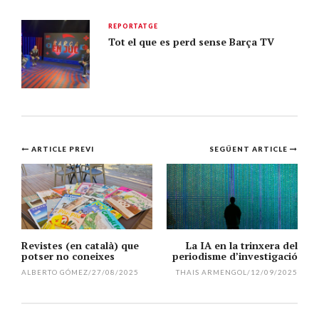
REPORTATGE
Tot el que es perd sense Barça TV
Navegació
ARTICLE PREVI
SEGÜENT ARTICLE
per
l'article
Revistes (en català) que
La IA en la trinxera del
potser no coneixes
periodisme d’investigació
ALBERTO GÓMEZ
/
27/08/2025
THAIS ARMENGOL
/
12/09/2025