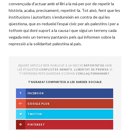
convençuda d’actuar amb el lliri a la mà per por de repetir la
història, acaba, precisament, repetint-la. Tot això, fent que les
institucions i autoritats s’endureixin en contra de qui les
qüestiona, que es redueixi l’espai cívic per als palestins i per a
tothom qui doni suport a la causa i que sigui un terreny cada
vegada més un terreny pantanós pels qui informen sobre la
repressió a la solidaritat palestina al país.
AQUEST ARTICLE ESTÀ PUBLICAT A LA SECCIÓ
REPORTATGE
AMB
LES ETIQUETES
CONFLICTES ARMATS
,
LLIBERTAT DE PREMSA
. SI
T'INTERESSA POTS GUARDAR O COPIAR
L'ENLLAÇ PERMANENT
.
T'AGRADA? COMPARTEIX A LES XARXES SOCIALS
FACEBOOK
GOOGLE PLUS
TWITTER
PINTEREST