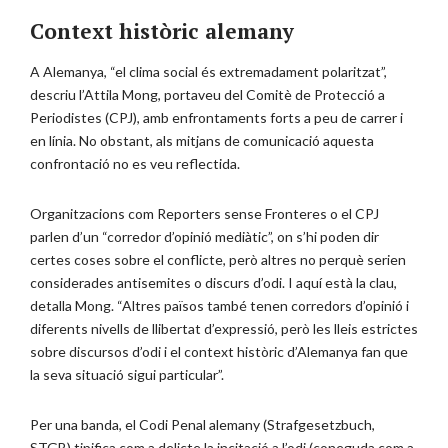
Context històric alemany
A Alemanya, “el clima social és extremadament polaritzat”,
descriu l’Attila Mong, portaveu del Comitè de Protecció a
Periodistes (CPJ), amb enfrontaments forts a peu de carrer i
en línia. No obstant, als mitjans de comunicació aquesta
confrontació no es veu reflectida.
Organitzacions com Reporters sense Fronteres o el CPJ
parlen d’un “corredor d’opinió mediàtic”, on s’hi poden dir
certes coses sobre el conflicte, però altres no perquè serien
considerades antisemites o discurs d’odi. I aquí està la clau,
detalla Mong. “Altres països també tenen corredors d’opinió i
diferents nivells de llibertat d’expressió, però les lleis estrictes
sobre discursos d’odi i el context històric d’Alemanya fan que
la seva situació sigui particular”.
Per una banda, el Codi Penal alemany (Strafgesetzbuch,
STGB) tipifica com a delicte la incitació a l’odi (coneguda com a