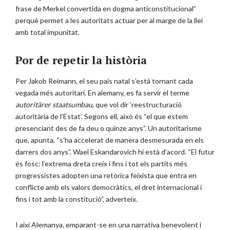
frase de Merkel convertida en dogma anticonstitucional”
perquè permet a les autoritats actuar per al marge de la llei
amb total impunitat.
Por de repetir la història
Per Jakob Reimann, el seu país natal s’està tornant cada
vegada més autoritari. En alemany, es fa servir el terme
a
utoritärer staatsumbau
, que vol dir ‘reestructuració
autoritària de l’Estat’. Segons ell, això és “el que estem
presenciant des de fa deu o quinze anys”. Un autoritarisme
que, apunta, “s’ha accelerat de manera desmesurada en els
darrers dos anys”. Wael Eskandarovich hi està d’acord. “El futur
és fosc: l’extrema dreta creix i fins i tot els partits més
progressistes adopten una retòrica feixista que entra en
conflicte amb els valors democràtics, el dret internacional i
fins i tot amb la constitució”, adverteix.
I així Alemanya, emparant-se en una narrativa benevolent i