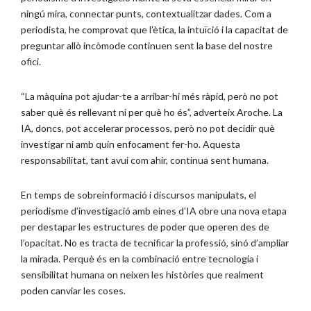
ningú mira, connectar punts, contextualitzar dades. Com a
periodista, he comprovat que l’ètica, la intuïció i la capacitat de
preguntar allò incòmode continuen sent la base del nostre
ofici.
“La màquina pot ajudar-te a arribar-hi més ràpid, però no pot
saber què és rellevant ni per què ho és”, adverteix Aroche. La
IA, doncs, pot accelerar processos, però no pot decidir què
investigar ni amb quin enfocament fer-ho. Aquesta
responsabilitat, tant avui com ahir, continua sent humana.
En temps de sobreinformació i discursos manipulats, el
periodisme d’investigació amb eines d’IA obre una nova etapa
per destapar les estructures de poder que operen des de
l’opacitat. No es tracta de tecnificar la professió, sinó d’ampliar
la mirada. Perquè és en la combinació entre tecnologia i
sensibilitat humana on neixen les històries que realment
poden canviar les coses.