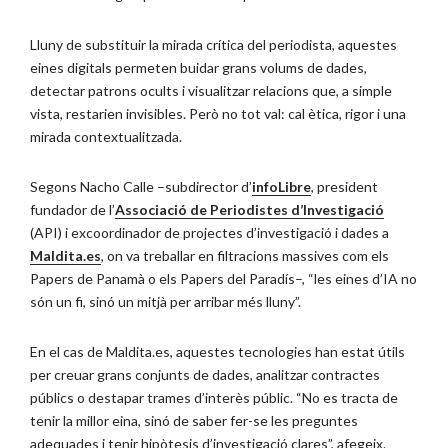
Lluny de substituir la mirada crítica del periodista, aquestes
eines digitals permeten buidar grans volums de dades,
detectar patrons ocults i visualitzar relacions que, a simple
vista, restarien invisibles. Però no tot val: cal ètica, rigor i una
mirada contextualitzada.
Segons Nacho Calle –subdirector d’
infoLibre
, president
fundador de l’
Associació de Periodistes d’Investigació
(API) i excoordinador de projectes d’investigació i dades a
Maldita.es
, on va treballar en filtracions massives com els
Papers de Panamà o els Papers del Paradís–, “les eines d’IA no
són un fi, sinó un mitjà per arribar més lluny”.
En el cas de Maldita.es, aquestes tecnologies han estat útils
per creuar grans conjunts de dades, analitzar contractes
públics o destapar trames d’interès públic. “No es tracta de
tenir la millor eina, sinó de saber fer-se les preguntes
adequades i tenir hipòtesis d’investigació clares”, afegeix.