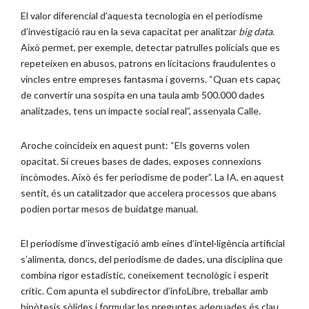
El valor diferencial d’aquesta tecnologia en el periodisme
d’investigació rau en la seva capacitat per analitzar
big data
.
Això permet, per exemple, detectar patrulles policials que es
repeteixen en abusos, patrons en licitacions fraudulentes o
vincles entre empreses fantasma i governs. “Quan ets capaç
de convertir una sospita en una taula amb 500.000 dades
analitzades, tens un impacte social real”, assenyala Calle.
Aroche coincideix en aquest punt: “Els governs volen
opacitat. Si creues bases de dades, exposes connexions
incòmodes. Això és fer periodisme de poder”. La IA, en aquest
sentit, és un catalitzador que accelera processos que abans
podien portar mesos de buidatge manual.
El periodisme d’investigació amb eines d’intel·ligència artificial
s’alimenta, doncs, del periodisme de dades, una disciplina que
combina rigor estadístic, coneixement tecnològic i esperit
crític. Com apunta el subdirector d’infoLibre, treballar amb
hipòtesis sòlides i formular les preguntes adequades és clau