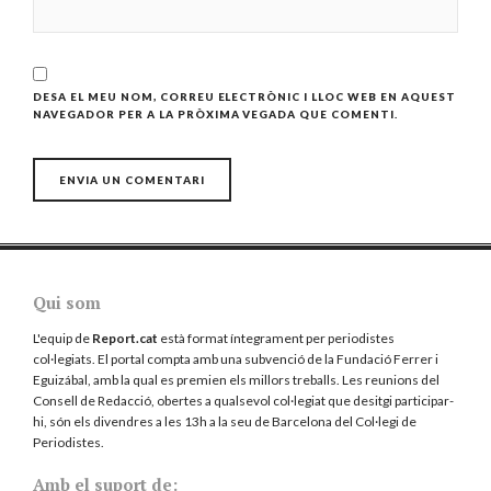
DESA EL MEU NOM, CORREU ELECTRÒNIC I LLOC WEB EN AQUEST
NAVEGADOR PER A LA PRÒXIMA VEGADA QUE COMENTI.
Qui som
L'equip de
Report.cat
està format íntegrament per periodistes
col·legiats. El portal compta amb una subvenció de la Fundació Ferrer i
Eguizábal, amb la qual es premien els millors treballs. Les reunions del
Consell de Redacció, obertes a qualsevol col·legiat que desitgi participar-
hi, són els divendres a les 13h a la seu de Barcelona del
Col·legi de
Periodistes
.
Amb el suport de: