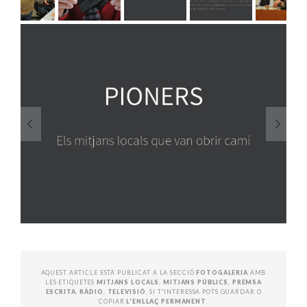
AQUEST ARTICLE ESTÀ PUBLICAT A LA SECCIÓ
FOTOGALERIA
AMB
LES ETIQUETES
MITJANS LOCALS
,
MITJANS PÚBLICS
,
PREMSA
ESCRITA
,
RÀDIO
,
TELEVISIÓ
. SI T'INTERESSA POTS GUARDAR O
COPIAR
L'ENLLAÇ PERMANENT
.