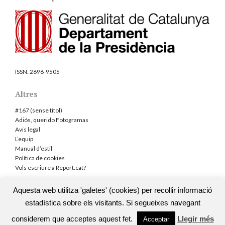
ISSN:
2696-9505
Altres
#167 (sense títol)
Adiós, querido Fotogramas
Avís legal
L’equip
Manual d’estil
Política de cookies
Vols escriure a Report.cat?
Aquesta web utilitza 'galetes' (cookies) per recollir informació
estadística sobre els visitants. Si segueixes navegant
TOTS ELS DRETS RESERVATS
|
TEMA DE LA WEB: THE BREAKING
NEWS CREAT PER
(TD)WP
considerem que acceptes aquest fet.
Llegir més
Acceptar
TORNAR A DALT