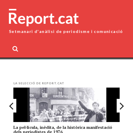
Skip
to
content
Setmanari d'anàlisi de periodisme i comunicació
MENU
LA SELECCIÓ DE REPORT.CAT
La pel·lícula, inèdita, de la històrica manifestació
El
dels periodistes de 1976