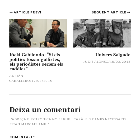
Navegació
ARTICLE PREVI
SEGÜENT ARTICLE
per
l'article
Iñaki Gabilondo: “Si els
Univers Salgado
polítics fossin golfistes,
JUDIT ALONSO
/
18/03/2015
els periodistes seriem els
caddies”
ADRIÁN
CABALLERO
/
12/03/2015
Deixa un comentari
L'ADREÇA ELECTRÒNICA NO ES PUBLICARÀ.
ELS CAMPS NECESSARIS
ESTAN MARCATS AMB
*
COMENTARI
*