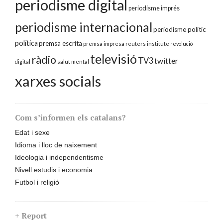
periodisme digital
periodisme imprés
periodisme internacional
periodisme polític
política
premsa escrita
premsa impresa
reuters institute
revolució
televisió
ràdio
TV3
twitter
digital
salut mental
xarxes socials
Com s’informen els catalans?
Edat i sexe
Idioma i lloc de naixement
Ideologia i independentisme
Nivell estudis i economia
Futbol i religió
+ Report