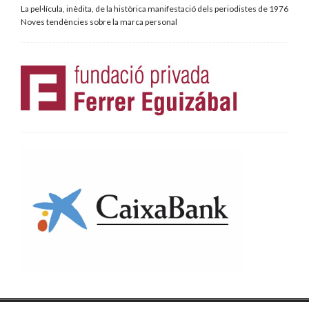
La pel·lícula, inèdita, de la històrica manifestació dels periodistes de 1976
Noves tendències sobre la marca personal