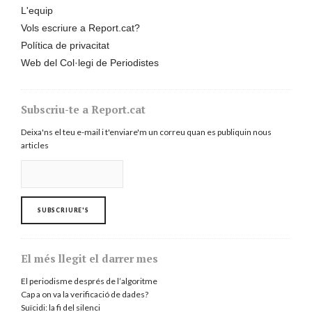
L'equip
Vols escriure a Report.cat?
Política de privacitat
Web del Col·legi de Periodistes
Subscriu-te a Report.cat
Deixa'ns el teu e-mail i t'enviare'm un correu quan es publiquin nous
articles
El més llegit el darrer mes
El periodisme després de l’algoritme
Cap a on va la verificació de dades?
Suïcidi: la fi del silenci