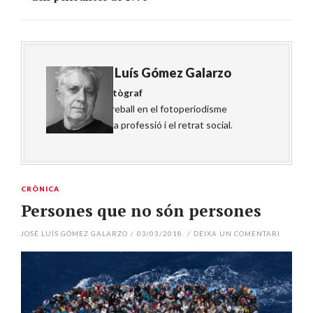
About
José Luís Gómez Galarzo
Periodista i fotògraf
Centra el seu treball en el fotoperiodisme
relacionat amb la professió i el retrat social.
CRÒNICA
Persones que no són persones
JOSÉ LUÍS GÓMEZ GALARZO
/
03/03/2018
/
DEIXA UN COMENTARI