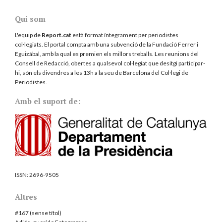
Qui som
L'equip de
Report.cat
està format íntegrament per periodistes
col·legiats. El portal compta amb una subvenció de la Fundació Ferrer i
Eguizábal, amb la qual es premien els millors treballs. Les reunions del
Consell de Redacció, obertes a qualsevol col·legiat que desitgi participar-
hi, són els divendres a les 13h a la seu de Barcelona del
Col·legi de
Periodistes
.
Amb el suport de:
ISSN:
2696-9505
Altres
#167 (sense títol)