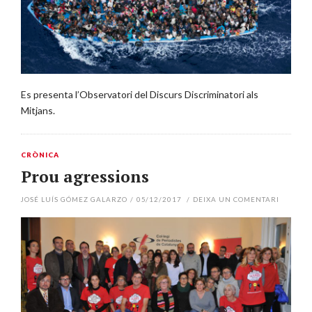
Es presenta l’Observatori del Discurs Discriminatori als
Mitjans.
CRÒNICA
Prou agressions
JOSÉ LUÍS GÓMEZ GALARZO
/
05/12/2017
/
DEIXA UN COMENTARI