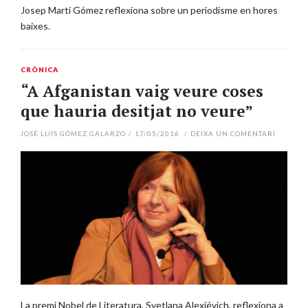
Josep Martí Gómez reflexiona sobre un periodisme en hores
baixes.
CRÒNICA
“A Afganistan vaig veure coses
que hauria desitjat no veure”
JOSÉ LUÍS GÓMEZ GALARZO
/
17/05/2016
/
DEIXA UN COMENTARI
La premi Nobel de Literatura, Svetlana Alexiévich, reflexiona a