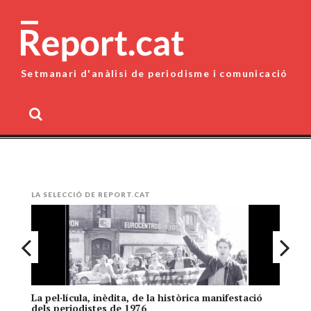
Skip
to
content
Setmanari d'anàlisi de periodisme i comunicació
MENU
LA SELECCIÓ DE REPORT.CAT
La pel·lícula, inèdita, de la històrica manifestació
El
dels periodistes de 1976