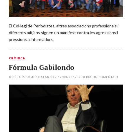
El Col·legi de Periodistes, altres associacions professionals i
diferents mitjans signen un manifest contra les agressions i
pressions a informadors.
CRÒNICA
Fórmula Gabilondo
JOSÉ LUÍS GÓMEZ GALARZO
/
17/03/2017
/
DEIXA UN COMENTARI