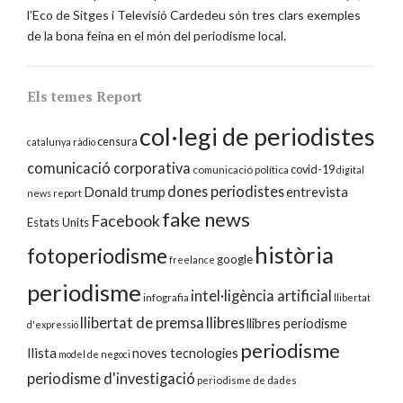
l’Eco de Sitges i Televisió Cardedeu són tres clars exemples
de la bona feina en el món del periodisme local.
Els temes Report
col·legi de periodistes
censura
catalunya ràdio
comunicació corporativa
covid-19
comunicació política
digital
dones periodistes
Donald trump
entrevista
news report
fake news
Facebook
Estats Units
història
fotoperiodisme
google
freelance
periodisme
intel·ligència artificial
infografia
llibertat
llibertat de premsa
llibres
llibres periodisme
d'expressió
periodisme
llista
noves tecnologies
model de negoci
periodisme d'investigació
periodisme de dades