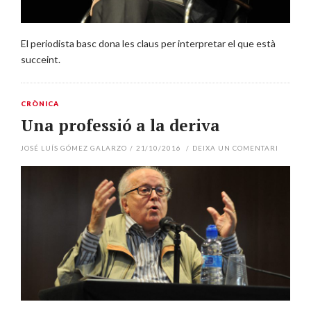
El periodista basc dona les claus per interpretar el que està
succeint.
CRÒNICA
Una professió a la deriva
JOSÉ LUÍS GÓMEZ GALARZO
/
21/10/2016
/
DEIXA UN COMENTARI