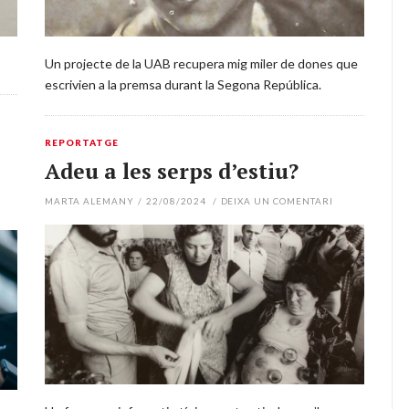
Un projecte de la UAB recupera mig miler de dones que
escrivien a la premsa durant la Segona República.
REPORTATGE
Adeu a les serps d’estiu?
MARTA ALEMANY
/
22/08/2024
/
DEIXA UN COMENTARI