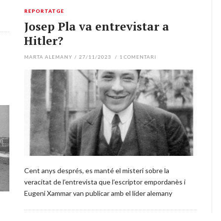
REPORTATGE
Josep Pla va entrevistar a
Hitler?
MARTA ALEMANY
/
27/11/2023
/
1
COMENTARI
Cent anys després, es manté el misteri sobre la
veracitat de l’entrevista que l’escriptor empordanès i
Eugeni Xammar van publicar amb el líder alemany