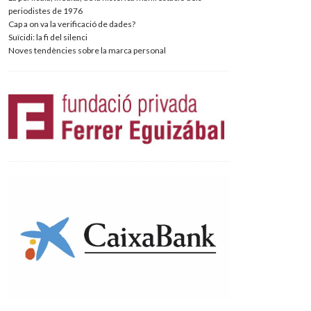
periodistes de 1976
Cap a on va la verificació de dades?
Suïcidi: la fi del silenci
Noves tendències sobre la marca personal