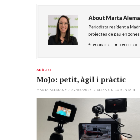
About
Marta Alem
Periodista resident a Madri
projectes de pau en zones 
WEBSITE
TWITTER
ANÀLISI
MoJo: petit, àgil i pràctic
MARTA ALEMANY
/
29/05/2026
/
DEIXA UN COMENTARI