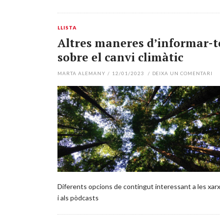
LLISTA
Altres maneres d’informar-t
sobre el canvi climàtic
MARTA ALEMANY
/
12/01/2023
/
DEIXA UN COMENTARI
Diferents opcions de contingut interessant a les xar
i als pòdcasts