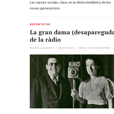
Les xarxes socials, claus en la dieta mediàtica de les
noves generacions
REPORTATGE
La gran dama (desaparegud
de la ràdio
MARTA ALEMANY
/
30/03/2024
/
DEIXA UN COMENTARI