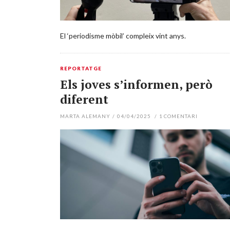
El ‘periodisme mòbil’ compleix vint anys.
REPORTATGE
Els joves s’informen, però
diferent
MARTA ALEMANY
/
04/04/2025
/
1
COMENTARI