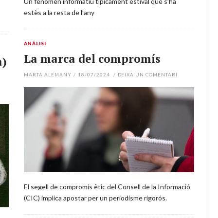
Un fenomen informatiu típicament estival que s’ha
estès a la resta de l’any
ANÀLISI
La marca del compromís
a)
MARTA ALEMANY
/
18/07/2024
/
DEIXA UN COMENTARI
El segell de compromís ètic del Consell de la Informació
(CIC) implica apostar per un periodisme rigorós.