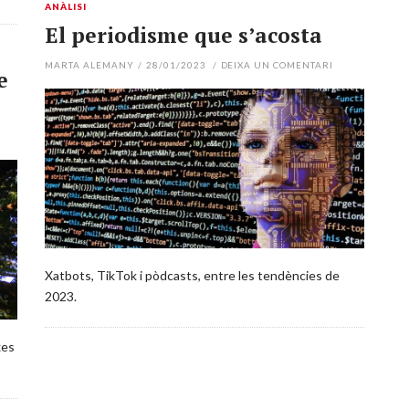
ANÀLISI
El periodisme que s’acosta
MARTA ALEMANY
/
28/01/2023
/
DEIXA UN COMENTARI
e
Xatbots, TikTok i pòdcasts, entre les tendències de
2023.
xes