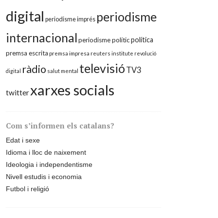
digital
periodisme
periodisme imprés
internacional
política
periodisme polític
premsa escrita
premsa impresa
reuters institute
revolució
televisió
ràdio
TV3
digital
salut mental
xarxes socials
twitter
Com s’informen els catalans?
Edat i sexe
Idioma i lloc de naixement
Ideologia i independentisme
Nivell estudis i economia
Futbol i religió