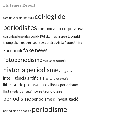
Els temes Report
col·legi de
censura
catalunya ràdio
periodistes
comunicació corporativa
Donald
covid-19
comunicació política
digital news report
dones periodistes
trump
entrevista
Estats Units
fake news
Facebook
fotoperiodisme
google
freelance
història periodisme
infografia
intel·ligència artificial
llibertat d'expressió
llibertat de premsa
llibres
llibres periodisme
llista
noves tecnologies
model de negoci
periodisme
periodisme d'investigació
periodisme
periodisme de dades