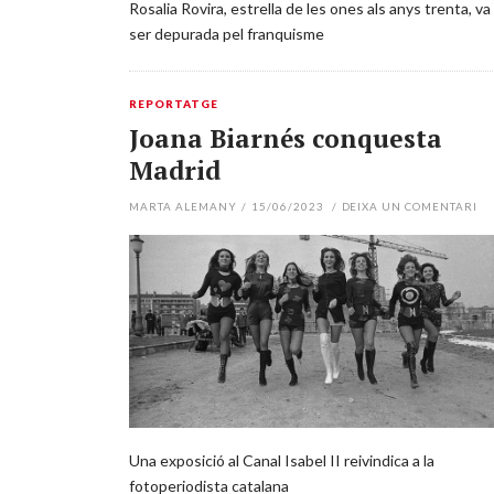
Rosalia Rovira, estrella de les ones als anys trenta, va
ser depurada pel franquisme
REPORTATGE
Joana Biarnés conquesta
Madrid
MARTA ALEMANY
/
15/06/2023
/
DEIXA UN COMENTARI
Una exposició al Canal Isabel II reivindica a la
fotoperiodista catalana