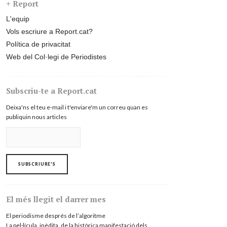
+ Report
L'equip
Vols escriure a Report.cat?
Política de privacitat
Web del Col·legi de Periodistes
Subscriu-te a Report.cat
Deixa'ns el teu e-mail i t'enviare'm un correu quan es
publiquin nous articles
El més llegit el darrer mes
El periodisme després de l’algoritme
La pel·lícula, inèdita, de la històrica manifestació dels