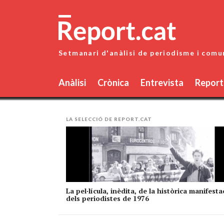
Skip
to
content
Setmanari d'anàlisi de periodisme i comu
Anàlisi
Crònica
Entrevista
Report
LA SELECCIÓ DE REPORT.CAT
La pel·lícula, inèdita, de la històrica manifesta
dels periodistes de 1976