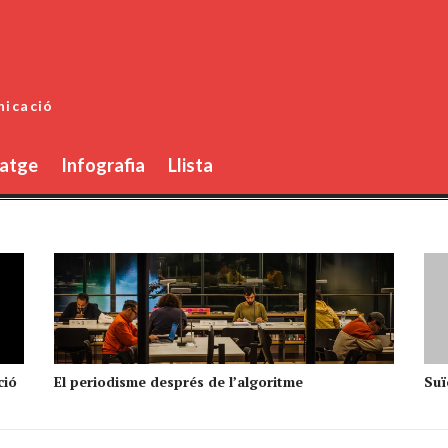
nicació
atge
Infografia
Llista
ció
El periodisme després de l’algoritme
Suïc