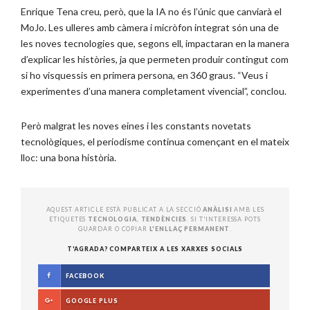
Enrique Tena creu, però, que la IA no és l’únic que canviarà el
MoJo. Les ulleres amb càmera i micròfon integrat són una de
les noves tecnologies que, segons ell, impactaran en la manera
d’explicar les històries, ja que permeten produir contingut com
si ho visquessis en primera persona, en 360 graus. “Veus i
experimentes d’una manera completament vivencial”, conclou.
Però malgrat les noves eines i les constants novetats
tecnològiques, el periodisme continua començant en el mateix
lloc: una bona història.
AQUEST ARTICLE ESTÀ PUBLICAT A LA SECCIÓ
ANÀLISI
AMB LES
ETIQUETES
TECNOLOGIA
,
TENDÈNCIES
. SI T'INTERESSA POTS
GUARDAR O COPIAR
L'ENLLAÇ PERMANENT
.
T'AGRADA? COMPARTEIX A LES XARXES SOCIALS
FACEBOOK
GOOGLE PLUS