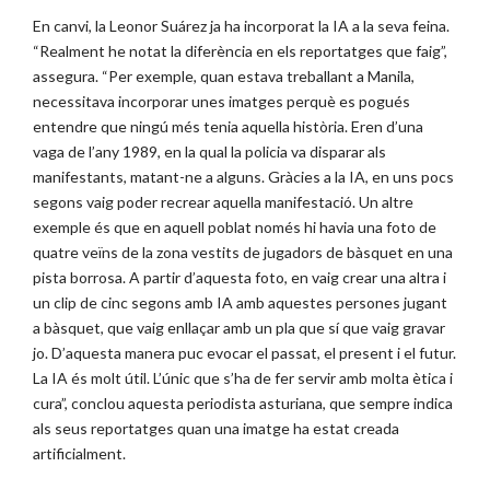
En canvi, la Leonor Suárez ja ha incorporat la IA a la seva feina.
“Realment he notat la diferència en els reportatges que faig”,
assegura. “Per exemple, quan estava treballant a Manila,
necessitava incorporar unes imatges perquè es pogués
entendre que ningú més tenia aquella història. Eren d’una
vaga de l’any 1989, en la qual la policia va disparar als
manifestants, matant-ne a alguns. Gràcies a la IA, en uns pocs
segons vaig poder recrear aquella manifestació. Un altre
exemple és que en aquell poblat només hi havia una foto de
quatre veïns de la zona vestits de jugadors de bàsquet en una
pista borrosa. A partir d’aquesta foto, en vaig crear una altra i
un clip de cinc segons amb IA amb aquestes persones jugant
a bàsquet, que vaig enllaçar amb un pla que sí que vaig gravar
jo. D’aquesta manera puc evocar el passat, el present i el futur.
La IA és molt útil. L’únic que s’ha de fer servir amb molta ètica i
cura”, conclou aquesta periodista asturiana, que sempre indica
als seus reportatges quan una imatge ha estat creada
artificialment.