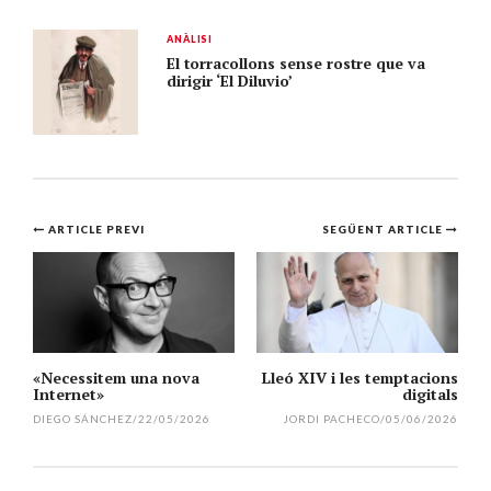
ANÀLISI
El torracollons sense rostre que va
dirigir ‘El Diluvio’
Navegació
ARTICLE PREVI
SEGÜENT ARTICLE
per
l'article
«Necessitem una nova
Lleó XIV i les temptacions
Internet»
digitals
DIEGO SÁNCHEZ
/
22/05/2026
JORDI PACHECO
/
05/06/2026