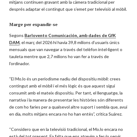
mitjans continuen gravant amb la càmera tradicional per
després adaptar el contingut que s’emet per televisió al mòbil.
Marge per expandir-se
Segons
Barlovento Comunicación, amb dades de GfK
DAM
, el març del 2026 hi havia 39,8 milions d’usuaris únics
mensuals que van navegar a través del telèfon intel·ligent o
tauleta mentre que 2,7 milions ho van fer a través de
l’ordinador.
“El MoJo és un periodisme nadiu del dispositiu mòbil: crees
contingut amb el mòbil i el més lògic és que aquest sigui
consumit amb el mateix dispositiu. Per tant, el llenguatge, la
narrativa i la manera de presentar les històries són diferents
de com ho faries per a qualsevol altre suport i sembla que, avui
en dia, molts mitjans encara no ho han entès”, critica Suárez.
“Considero que en la televisió tradicional, el MoJo encara no
està del tot present. Fa falta que ens atrevim a fer-lo servir