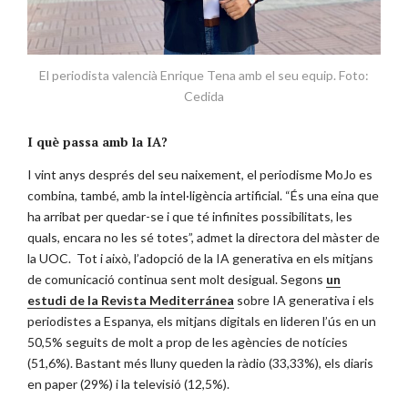
El periodista valencià Enrique Tena amb el seu equip. Foto:
Cedida
I què passa amb la IA?
I vint anys després del seu naixement, el periodisme MoJo es
combina, també, amb la intel·ligència artificial. “És una eina que
ha arribat per quedar-se i que té infinites possibilitats, les
quals, encara no les sé totes”, admet la directora del màster de
la UOC. Tot i això, l’adopció de la IA generativa en els mitjans
de comunicació continua sent molt desigual. Segons
un
estudi de la Revista Mediterránea
sobre IA generativa i els
periodistes a Espanya, els mitjans digitals en lideren l’ús en un
50,5% seguits de molt a prop de les agències de notícies
(51,6%). Bastant més lluny queden la ràdio (33,33%), els diaris
en paper (29%) i la televisió (12,5%).