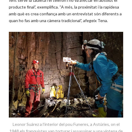
fent servir la tauleta i el telèfon i no va afectar en absolut el
producte final”, exemplifica. “A més, la proximitat i la rapidesa
amb què es crea confiança amb un entrevistat són diferents a
quan ho fas amb una càmera tradicional”, afegeix Tena.
Leonor Suárez a l’interior del pou Funeres, a Astúries, on el
1948 els franquistes van torturar i assassinar a una vintena de