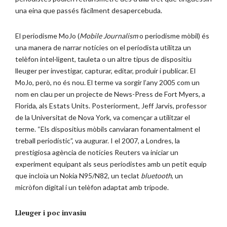
una eina que passés fàcilment desapercebuda.
El periodisme MoJo (
Mobile Journalism
o periodisme mòbil) és
una manera de narrar notícies on el periodista utilitza un
telèfon intel·ligent, tauleta o un altre tipus de dispositiu
lleuger per investigar, capturar, editar, produir i publicar. El
MoJo, però, no és nou. El terme va sorgir l’any 2005 com un
nom en clau per un projecte de News-Press de Fort Myers, a
Florida, als Estats Units. Posteriorment, Jeff Jarvis, professor
de la Universitat de Nova York, va començar a utilitzar el
terme. “Els dispositius mòbils canviaran fonamentalment el
treball periodístic”, va augurar. I el 2007, a Londres, la
prestigiosa agència de notícies Reuters va iniciar un
experiment equipant als seus periodistes amb un petit equip
que incloïa un Nokia N95/N82, un teclat
bluetooth
, un
micròfon digital i un telèfon adaptat amb trípode.
Lleuger i poc invasiu