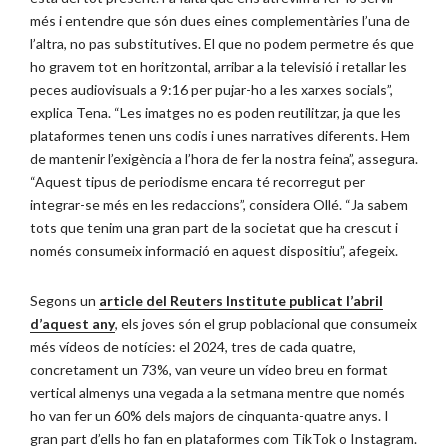
més i entendre que són dues eines complementàries l’una de
l’altra, no pas substitutives. El que no podem permetre és que
ho gravem tot en horitzontal, arribar a la televisió i retallar les
peces audiovisuals a 9:16 per pujar-ho a les xarxes socials”,
explica Tena. “Les imatges no es poden reutilitzar, ja que les
plataformes tenen uns codis i unes narratives diferents. Hem
de mantenir l’exigència a l’hora de fer la nostra feina”, assegura.
“Aquest tipus de periodisme encara té recorregut per
integrar-se més en les redaccions”, considera Ollé. “Ja sabem
tots que tenim una gran part de la societat que ha crescut i
només consumeix informació en aquest dispositiu”, afegeix.
Segons un
article del Reuters Institute publicat l’abril
d’aquest any
, els joves són el grup poblacional que consumeix
més vídeos de notícies: el 2024, tres de cada quatre,
concretament un 73%, van veure un vídeo breu en format
vertical almenys una vegada a la setmana mentre que només
ho van fer un 60% dels majors de cinquanta-quatre anys. I
gran part d’ells ho fan en plataformes com TikTok o Instagram.