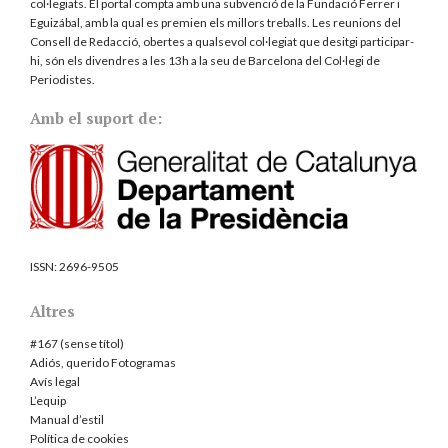
col·legiats. El portal compta amb una subvenció de la Fundació Ferrer i
Eguizábal, amb la qual es premien els millors treballs. Les reunions del
Consell de Redacció, obertes a qualsevol col·legiat que desitgi participar-
hi, són els divendres a les 13h a la seu de Barcelona del
Col·legi de
Periodistes
.
Amb el suport de:
ISSN:
2696-9505
Altres
#167 (sense títol)
Adiós, querido Fotogramas
Avís legal
L’equip
Manual d’estil
Política de cookies