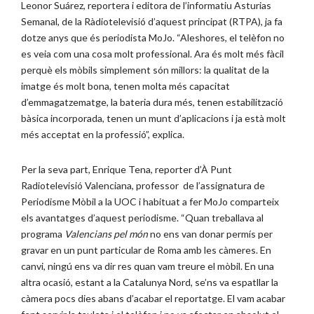
Leonor Suárez, reportera i editora de l’informatiu Asturias
Semanal, de la Ràdiotelevisió d’aquest principat (RTPA), ja fa
dotze anys que és periodista MoJo. “Aleshores, el telèfon no
es veia com una cosa molt professional. Ara és molt més fàcil
perquè els mòbils simplement són millors: la qualitat de la
imatge és molt bona, tenen molta més capacitat
d’emmagatzematge, la bateria dura més, tenen estabilització
bàsica incorporada, tenen un munt d’aplicacions i ja està molt
més acceptat en la professió”, explica.
Per la seva part, Enrique Tena, reporter d’À Punt
Radiotelevisió Valenciana, professor de l’assignatura de
Periodisme Mòbil a la UOC i habituat a fer MoJo comparteix
els avantatges d’aquest periodisme. “Quan treballava al
programa
Valencians pel món
no ens van donar permís per
gravar en un punt particular de Roma amb les càmeres. En
canvi, ningú ens va dir res quan vam treure el mòbil. En una
altra ocasió, estant a la Catalunya Nord, se’ns va espatllar la
càmera pocs dies abans d’acabar el reportatge. El vam acabar