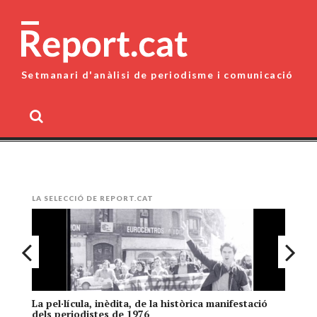
Skip
to
content
Setmanari d'anàlisi de periodisme i comunicació
MENU
LA SELECCIÓ DE REPORT.CAT
La pel·lícula, inèdita, de la històrica manifestació
El
dels periodistes de 1976