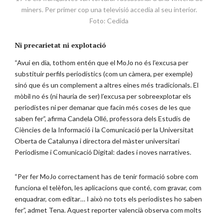
miners. Per primer cop una televisió accedia al seu interior.
Foto: Cedida
Ni precarietat ni explotació
“Avui en dia, tothom entén que el MoJo no és l’excusa per
substituir perfils periodístics (com un càmera, per exemple)
sinó que és un complement a altres eines més tradicionals. El
mòbil no és (ni hauria de ser) l’excusa per sobreexplotar els
periodistes ni per demanar que facin més coses de les que
saben fer”, afirma Candela Ollé, professora dels Estudis de
Ciències de la Informació i la Comunicació per la Universitat
Oberta de Catalunya i directora del màster universitari
Periodisme i Comunicació Digital: dades i noves narratives.
“Per fer MoJo correctament has de tenir formació sobre com
funciona el telèfon, les aplicacions que conté, com gravar, com
enquadrar, com editar… I això no tots els periodistes ho saben
fer”, admet Tena. Aquest reporter valencià observa com molts