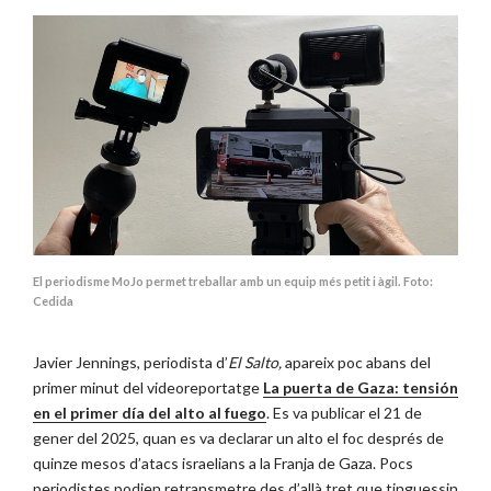
El periodisme MoJo permet treballar amb un equip més petit i àgil. Foto:
Cedida
Javier Jennings, periodista d’
El Salto,
apareix poc abans del
primer minut del videoreportatge
La puerta de Gaza: tensión
en el primer día del alto al fuego
. Es va publicar el 21 de
gener del 2025, quan es va declarar un alto el foc després de
quinze mesos d’atacs israelians a la Franja de Gaza. Pocs
periodistes podien retransmetre des d’allà tret que tinguessin