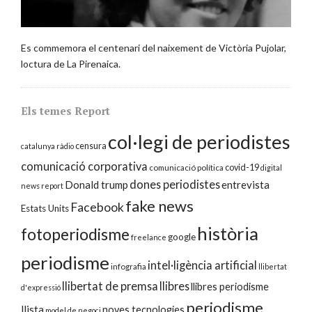
Es commemora el centenari del naixement de Victòria Pujolar,
loctura de La Pirenaica.
Els temes Report
col·legi de periodistes
censura
catalunya ràdio
comunicació corporativa
covid-19
comunicació política
digital
dones periodistes
Donald trump
entrevista
news report
fake news
Facebook
Estats Units
història
fotoperiodisme
google
freelance
periodisme
intel·ligència artificial
infografia
llibertat
llibertat de premsa
llibres
llibres periodisme
d'expressió
periodisme
llista
noves tecnologies
model de negoci