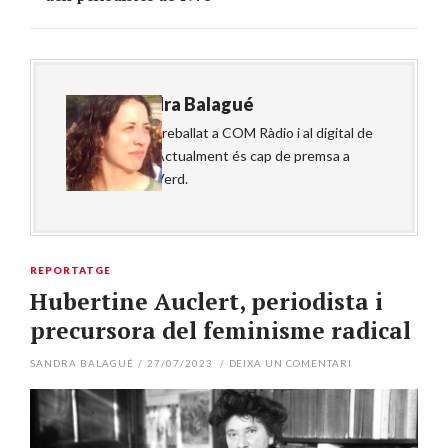
About
Sandra Balagué
Periodista. Ha treballat a COM Ràdio i al digital de
cultura Núvol. Actualment és cap de premsa a
l'editorial Raig Verd.
REPORTATGE
Hubertine Auclert, periodista i
precursora del feminisme radical
SANDRA BALAGUÉ
/
27/07/2023
/
DEIXA UN COMENTARI