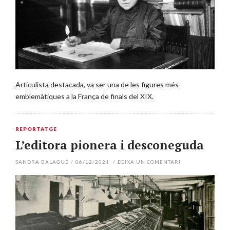
Articulista destacada, va ser una de les figures més
emblemàtiques a la França de finals del XIX.
REPORTATGE
L’editora pionera i desconeguda
SANDRA BALAGUÉ
/
06/12/2021
/
DEIXA UN COMENTARI