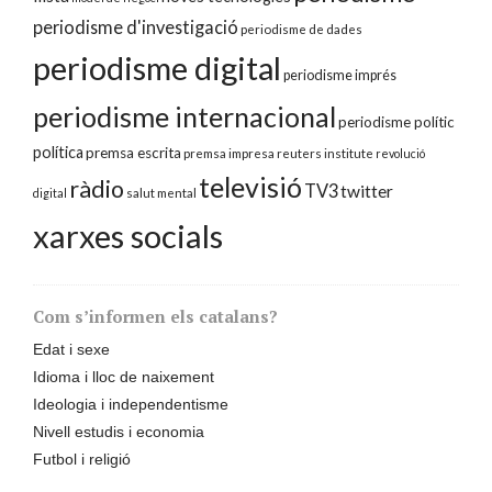
periodisme d'investigació
periodisme de dades
periodisme digital
periodisme imprés
periodisme internacional
periodisme polític
política
premsa escrita
premsa impresa
reuters institute
revolució
televisió
ràdio
TV3
twitter
digital
salut mental
xarxes socials
Com s’informen els catalans?
Edat i sexe
Idioma i lloc de naixement
Ideologia i independentisme
Nivell estudis i economia
Futbol i religió