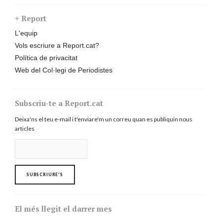
+ Report
L'equip
Vols escriure a Report.cat?
Política de privacitat
Web del Col·legi de Periodistes
Subscriu-te a Report.cat
Deixa'ns el teu e-mail i t'enviare'm un correu quan es publiquin nous
articles
El més llegit el darrer mes