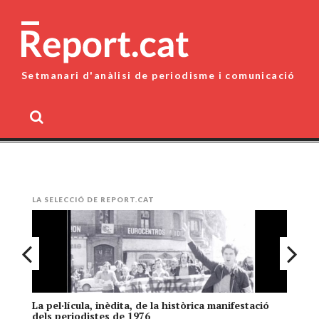
Skip
to
content
Setmanari d'anàlisi de periodisme i comunicació
MENU
LA SELECCIÓ DE REPORT.CAT
La pel·lícula, inèdita, de la històrica manifestació
El
dels periodistes de 1976