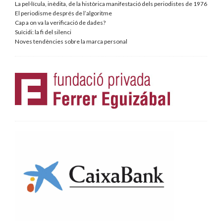
La pel·lícula, inèdita, de la històrica manifestació dels periodistes de 1976
El periodisme després de l’algoritme
Cap a on va la verificació de dades?
Suïcidi: la fi del silenci
Noves tendències sobre la marca personal