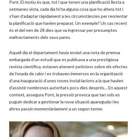
Pont. El motiu és que, tot i que tenen una planificació llesta a
setmanes vista, cada dia hi ha alguna cosa que ho altera tot i
s’han d’adaptar ràpidament a les circumstàncies per reorientar
la planificació que havien preparat. Un exemple? Un cas recent
és el del nen de 28 dies que va ingressar per presumptes
maltractaments dels seus pares.
Aquell dia el departament havia enviat una nota de premsa
embargada d’un estudi que es publicava a una prestigiosa
revista científica, estaven atenent peticions sobre els efectes
de l’onada de calor i es trobaven immersos en la organització
d’una inauguració d’unes noves instal·lacions a la que havien
d’assistir nombroses autoritats pocs dies després… En aquest
context, assegura Pont, la pressió provoca que tan sols es
puguin dedicar a gestionar la nova situació apareguda i les
altres passin momentàniament a un segon terme.