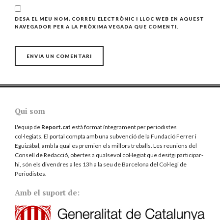
DESA EL MEU NOM, CORREU ELECTRÒNIC I LLOC WEB EN AQUEST
NAVEGADOR PER A LA PRÒXIMA VEGADA QUE COMENTI.
Qui som
L'equip de
Report.cat
està format íntegrament per periodistes
col·legiats. El portal compta amb una subvenció de la Fundació Ferrer i
Eguizábal, amb la qual es premien els millors treballs. Les reunions del
Consell de Redacció, obertes a qualsevol col·legiat que desitgi participar-
hi, són els divendres a les 13h a la seu de Barcelona del
Col·legi de
Periodistes
.
Amb el suport de: