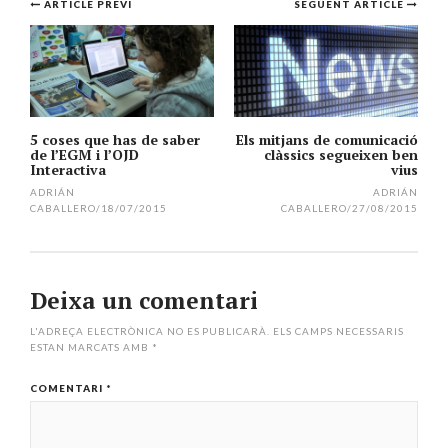
Navegació
ARTICLE PREVI
SEGÜENT ARTICLE
per
l'article
5 coses que has de saber
Els mitjans de comunicació
de l’EGM i l’OJD
clàssics segueixen ben
Interactiva
vius
ADRIÁN
ADRIÁN
CABALLERO
/
18/07/2015
CABALLERO
/
27/08/2015
Deixa un comentari
L'ADREÇA ELECTRÒNICA NO ES PUBLICARÀ.
ELS CAMPS NECESSARIS
ESTAN MARCATS AMB
*
COMENTARI
*