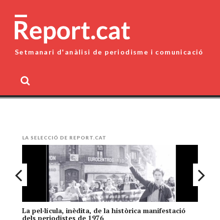
Skip
to
content
Setmanari d'anàlisi de periodisme i comunicació
MENU
LA SELECCIÓ DE REPORT.CAT
La pel·lícula, inèdita, de la històrica manifestació
El
dels periodistes de 1976