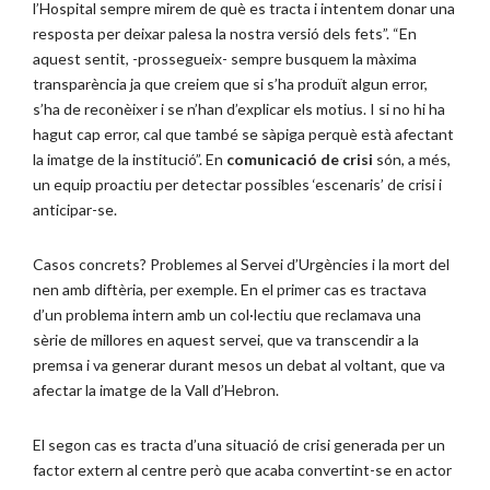
l’Hospital sempre mirem de què es tracta i intentem donar una
resposta per deixar palesa la nostra versió dels fets”. “En
aquest sentit, -prossegueix- sempre busquem la màxima
transparència ja que creiem que si s’ha produït algun error,
s’ha de reconèixer i se n’han d’explicar els motius. I si no hi ha
hagut cap error, cal que també se sàpiga perquè està afectant
la imatge de la institució”. En
comunicació de crisi
són, a més,
un equip proactiu per detectar possibles ‘escenaris’ de crisi i
anticipar-se.
Casos concrets? Problemes al Servei d’Urgències i la mort del
nen amb diftèria, per exemple. En el primer cas es tractava
d’un problema intern amb un col·lectiu que reclamava una
sèrie de millores en aquest servei, que va transcendir a la
premsa i va generar durant mesos un debat al voltant, que va
afectar la imatge de la Vall d’Hebron.
El segon cas es tracta d’una situació de crisi generada per un
factor extern al centre però que acaba convertint-se en actor