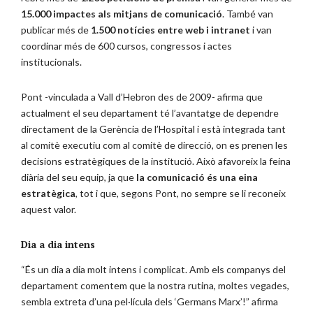
15.000 impactes als mitjans de comunicació
. També van
publicar més de
1.500 notícies entre web i intranet
i van
coordinar més de 600 cursos, congressos i actes
institucionals.
Pont -vinculada a Vall d’Hebron des de 2009- afirma que
actualment el seu departament té l’avantatge de dependre
directament de la Gerència de l’Hospital i està integrada tant
al comitè executiu com al comitè de direcció, on es prenen les
decisions estratègiques de la institució. Això afavoreix la feina
diària del seu equip, ja que
la comunicació és una eina
estratègica
, tot i que, segons Pont, no sempre se li reconeix
aquest valor.
Dia a dia intens
“És un dia a dia molt intens i complicat. Amb els companys del
departament comentem que la nostra rutina, moltes vegades,
sembla extreta d’una pel·lícula dels ‘Germans Marx’!” afirma