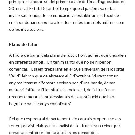
principal al tractar-se del primer cas de diftèria diagnosticat en
30 anys a l’Estat. Durant el temps que el pacient va estar
ingressat, l’equip de comunicació va establir un protocol de
crisi per donar resposta a les demandes tant dels mitjans com
de les institucions.
Plans de futur
A l’hora de parlar dels plans de futur, Pont admet que treballen
en diferents àmbit. “En tenim tants que no sé ni per on
començar… Estem treballant en el 60è aniversari de l’Hospital
Vall d’Hebron que celebrarem el 5 d’octubre i durant tot un
any realitzarem diferents accions per, d’una banda, donar
molta visibilitat a l’Hospital a la societat, i, de l’altra, fer un
reconeixement als professionals de la institució que han
hagut de passar anys complicats”.
Pel que respecta al departament, de cara als propers mesos
tenen previst elaborar un anàlisi de l’estructura i créixer per
donar una millor resposta a totes les demandes.