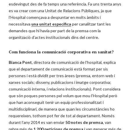
esdevingut des de fa temps una referència. Fa uns trenta anys
es va crear com una Unitat de Relacions Públiques, ja que
l’Hospital començava a despuntar en molts àmbits i
necessitava
una unitat específica
per canalitzar tant les
demandes que hi havia per part de la premsa com la
organització d’actes institucionals dins del centre.
Com funciona la comunicació corporativa en sanitat?
Bianca Pont
, directora de comunicació de l’hospital, explica
que el departament de comunicació està format per sis
persones i està dividit per tres àrees (premsa, entorn web i
xarxes socials; disseny, publicacions i imatge corporativa;
comunicació interna, i relacions institucionals). Pont considera
que són poques persones pel volum que mou l’Hospital però
que han aconseguit tenir un equip professionalitzat i
multidisciplinari, de manera que quan les circumstàncies ho
requereixen, tothom pot fer de tot al departament. Només
durant l’any 2014 es van enviar
50 notes de premsa
, van
rebre més de
1.200 peticions de premsa
i van generar més de