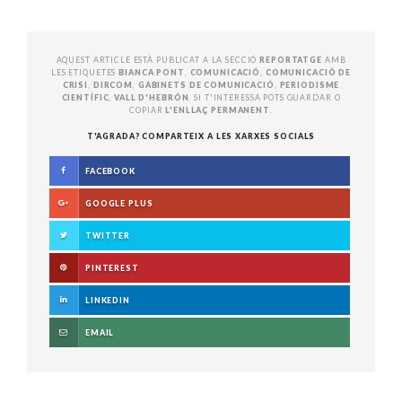
AQUEST ARTICLE ESTÀ PUBLICAT A LA SECCIÓ
REPORTATGE
AMB
LES ETIQUETES
BIANCA PONT
,
COMUNICACIÓ
,
COMUNICACIÓ DE
CRISI
,
DIRCOM
,
GABINETS DE COMUNICACIÓ
,
PERIODISME
CIENTÍFIC
,
VALL D'HEBRÓN
. SI T'INTERESSA POTS GUARDAR O
COPIAR
L'ENLLAÇ PERMANENT
.
T'AGRADA? COMPARTEIX A LES XARXES SOCIALS
FACEBOOK
GOOGLE PLUS
TWITTER
PINTEREST
LINKEDIN
EMAIL