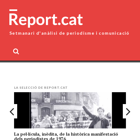
Skip
to
content
Setmanari d'anàlisi de periodisme i comunicació
MENU
LA SELECCIÓ DE REPORT.CAT
La pel·lícula, inèdita, de la històrica manifestació
El
dels periodistes de 1976