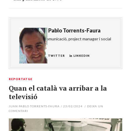
About
Juan Pablo Torrents-Faura
Consultor de comunicació, project manager i social
media
WEBSITE
TWITTER
LINKEDIN
REPORTATGE
Quan el català va arribar a la
televisió
JUAN PABLO TORRENTS-FAURA
/
23/02/2024
/
DEIXA UN
COMENTARI