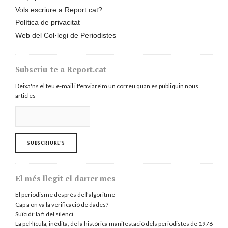
Vols escriure a Report.cat?
Política de privacitat
Web del Col·legi de Periodistes
Subscriu-te a Report.cat
Deixa'ns el teu e-mail i t'enviare'm un correu quan es publiquin nous
articles
El més llegit el darrer mes
El periodisme després de l’algoritme
Cap a on va la verificació de dades?
Suïcidi: la fi del silenci
La pel·lícula, inèdita, de la històrica manifestació dels periodistes de 1976