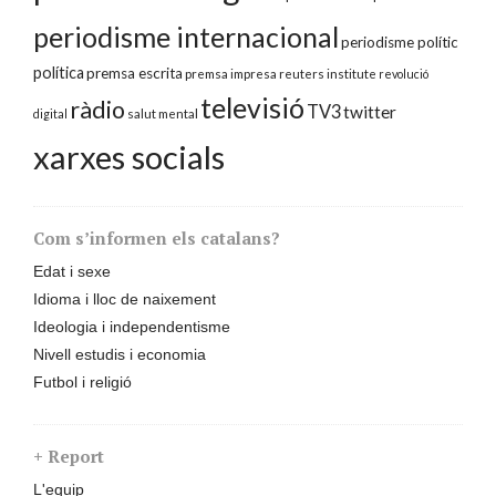
periodisme internacional
periodisme polític
política
premsa escrita
premsa impresa
reuters institute
revolució
televisió
ràdio
TV3
twitter
digital
salut mental
xarxes socials
Com s’informen els catalans?
Edat i sexe
Idioma i lloc de naixement
Ideologia i independentisme
Nivell estudis i economia
Futbol i religió
+ Report
L'equip