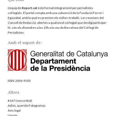
L'equip de
Report.cat
està format íntegrament per periodistes
col·legiats. El portal compta amb una subvenció de la Fundació Ferrer i
Eguizábal, amb la qual es premien els millors treballs. Les reunions del
Consell de Redacció, obertes a qualsevol col·legiat que desitgi participar-
hi, són els divendres a les 13h a la seu de Barcelona del
Col·legi de
Periodistes
.
Amb el suport de:
ISSN:
2696-9505
Altres
#167 (sense títol)
Adiós, querido Fotogramas
Avís legal
L’equip