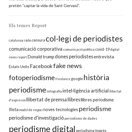
pretèn “captar la vida de Sant Gervasi”.
Els temes Report
col·legi de periodistes
censura
catalunya ràdio
comunicació corporativa
covid-19
comunicació política
digital
dones periodistes
Donald trump
entrevista
news report
fake news
Facebook
Estats Units
història
fotoperiodisme
google
freelance
periodisme
intel·ligència artificial
infografia
llibertat
llibertat de premsa
llibres
llibres periodisme
d'expressió
periodisme
llista
noves tecnologies
model de negoci
periodisme d'investigació
periodisme de dades
periodisme digital
periodisme imprés