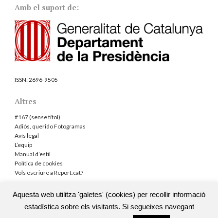
Amb el suport de:
ISSN:
2696-9505
Altres
#167 (sense títol)
Adiós, querido Fotogramas
Avís legal
L’equip
Manual d’estil
Política de cookies
Vols escriure a Report.cat?
Aquesta web utilitza 'galetes' (cookies) per recollir informació
estadística sobre els visitants. Si segueixes navegant
TOTS ELS DRETS RESERVATS
|
TEMA DE LA WEB: THE BREAKING
NEWS CREAT PER
(TD)WP