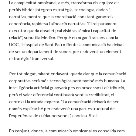
La complexitat omnicanal, a més, transforma els equips: els
perfils híbrids integren estratègia, tecnologia, dades i
narrativa, mentre que la coordinació constant garanteix
coherència, rapidesa i alineació narrativa. “El rol purament
executor queda obsolet; cal visió sistèmica i capacitat de
relació”, subratlla Medico. Perquè en organitzacions com la
UOC, l’Hospital de Sant Pau o Renfe la comunicació ha deixat
de ser un departament de suport per esdevenir un element
estratègic i transversal.
Per tot plegat, mirant endavant, queda clar que la comunicació
corporativa serà més tecnològica però també més humana. La
intel·ligència artificial guanyarà pes en processos i distribució,
però el valor diferencial continuarà sent la credibilitat, el
context i la mirada experta. “La comunicació deixarà de ser
només explicar bé per esdevenir una part estructural de
l’experiència de cuidar persones”, conclou Stoll.
En conjunt, doncs, la comunicació omnicanal es consolida com