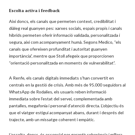
Escolta activa i feedback
Així doncs, els canals que permeten context, credibilitat i
diàleg real guanyen pes: xarxes socials, espais propis i canals
híbrids permeten oferir informació validada, personalitzada i
segura, així com acompanyament humà. Segons Medico, “els
canals que ofereixen profunditat i autoritat guanyen
importància”, mentre que Stoll afegeix que proporcionen
“orientació personalitzada en moments de vulnerabilitat”.
A Renfe, els canals digitals immediats s’han convertit en
centrals en la gestió de crisis. Amb més de 95.000 seguidors al
WhatsApp de Rodalies, els usuaris reben informació
immediata sobre l’estat del servei, complementada amb
pantalles, megafonia i personal d’atenció directa. L’objectiu és
que el viatger estigui acompanyat abans, durant i després del
trajecte, amb un missatge coherent i empàtic.
L’escolta, doncs, és essencial per garantir coherència i millora