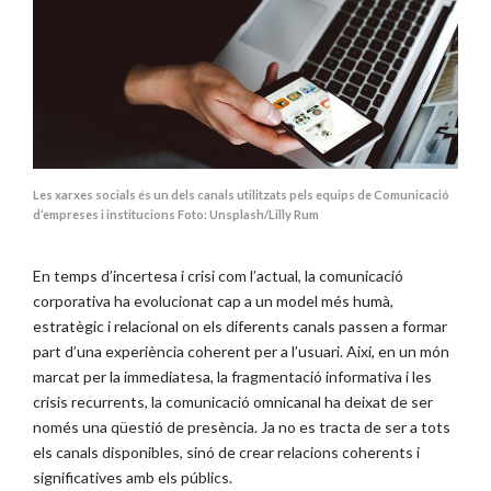
Les xarxes socials és un dels canals utilitzats pels equips de Comunicació
d’empreses i institucions Foto: Unsplash/Lilly Rum
En temps d’incertesa i crisi com l’actual, la comunicació
corporativa ha evolucionat cap a un model més humà,
estratègic i relacional on els diferents canals passen a formar
part d’una experiència coherent per a l’usuari. Així, en un món
marcat per la immediatesa, la fragmentació informativa i les
crisis recurrents, la comunicació omnicanal ha deixat de ser
només una qüestió de presència. Ja no es tracta de ser a tots
els canals disponibles, sinó de crear relacions coherents i
significatives amb els públics.