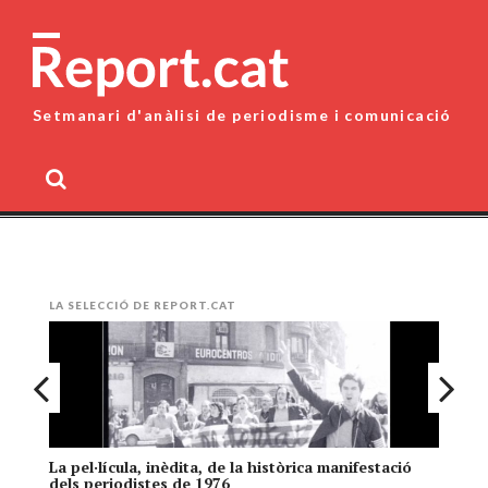
Skip
to
content
Setmanari d'anàlisi de periodisme i comunicació
MENU
LA SELECCIÓ DE REPORT.CAT
La pel·lícula, inèdita, de la històrica manifestació
El
dels periodistes de 1976