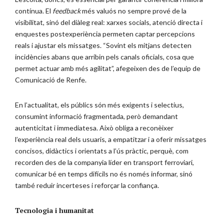
contínua. El
feedback
més valuós no sempre prové de la
visibilitat, sinó del diàleg real: xarxes socials, atenció directa i
enquestes postexperiència permeten captar percepcions
reals i ajustar els missatges. “Sovint els mitjans detecten
incidències abans que arribin pels canals oficials, cosa que
permet actuar amb més agilitat”, afegeixen des de l’equip de
Comunicació de Renfe.
En l’actualitat, els públics són més exigents i selectius,
consumint informació fragmentada, però demandant
autenticitat i immediatesa. Això obliga a reconèixer
l’experiència real dels usuaris, a empatitzar i a oferir missatges
concisos, didàctics i orientats a l’ús pràctic, perquè, com
recorden des de la companyia líder en transport ferroviari,
comunicar bé en temps difícils no és només informar, sinó
també reduir incerteses i reforçar la confiança.
Tecnologia i humanitat