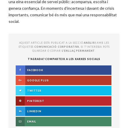
una eina essencial de servei públic: acompanya, escolta i
genera confiança. En moments d’incertesa i davant de crisis
importants, comunicar bé és més que mai una responsabilitat
social.
AQUEST ARTICLE ESTÀ PUBLICAT A LA SECCIÓ
ANÀLISI
AMB LES
ETIQUETES
COMUNICACIÓ CORPORATIVA
. SI T'INTERESSA POTS
GUARDAR O COPIAR
L'ENLLAÇ PERMANENT
.
T'AGRADA? COMPARTEIX A LES XARXES SOCIALS
FACEBOOK
GOOGLE PLUS
TWITTER
PINTEREST
LINKEDIN
EMAIL