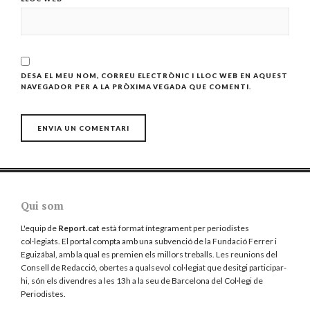
DESA EL MEU NOM, CORREU ELECTRÒNIC I LLOC WEB EN AQUEST
NAVEGADOR PER A LA PRÒXIMA VEGADA QUE COMENTI.
Qui som
L'equip de
Report.cat
està format íntegrament per periodistes
col·legiats. El portal compta amb una subvenció de la Fundació Ferrer i
Eguizábal, amb la qual es premien els millors treballs. Les reunions del
Consell de Redacció, obertes a qualsevol col·legiat que desitgi participar-
hi, són els divendres a les 13h a la seu de Barcelona del
Col·legi de
Periodistes
.