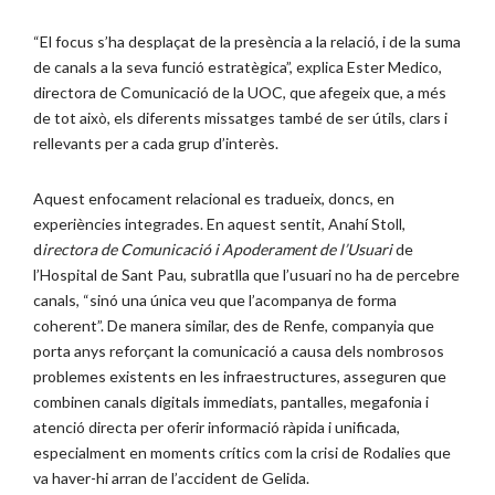
“El focus s’ha desplaçat de la presència a la relació, i de la suma
de canals a la seva funció estratègica”, explica Ester Medico,
directora de Comunicació de la UOC, que afegeix que, a més
de tot això, els diferents missatges també de ser útils, clars i
rellevants per a cada grup d’interès.
Aquest enfocament relacional es tradueix, doncs, en
experiències integrades. En aquest sentit, Anahí Stoll,
d
irectora de Comunicació i Apoderament de l’Usuari
de
l’Hospital de Sant Pau, subratlla que l’usuari no ha de percebre
canals, “sinó una única veu que l’acompanya de forma
coherent”. De manera similar, des de Renfe, companyia que
porta anys reforçant la comunicació a causa dels nombrosos
problemes existents en les infraestructures, asseguren que
combinen canals digitals immediats, pantalles, megafonia i
atenció directa per oferir informació ràpida i unificada,
especialment en moments crítics com la crisi de Rodalies que
va haver-hi arran de l’accident de Gelida.