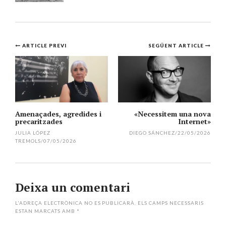
Navegació
ARTICLE PREVI
SEGÜENT ARTICLE
per
l'article
Amenaçades, agredides i
«Necessitem una nova
precaritzades
Internet»
JULIA LÓPEZ
DIEGO SÁNCHEZ
/
22/05/2026
TREMOLS
/
07/05/2026
Deixa un comentari
L'ADREÇA ELECTRÒNICA NO ES PUBLICARÀ.
ELS CAMPS NECESSARIS
ESTAN MARCATS AMB
*