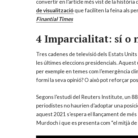
convertir en l’article més vist de la històri
de visualització
que faciliten la feina als p
Finantial Times
4 Imparcialitat: sí o 
Tres cadenes de televisió dels Estats Unit
les últimes eleccions presidencials. Aquest 
per exemple en temes com l’emergència climà
formi la seva opinió? O això pot reforçar po
Segons l’estudi del Reuters Institute, un 8
periodistes no haurien d’adoptar una posició
aquest 2021 s’espera el llançament de més 
Murdoch i que es presenta com “el mitjà de r