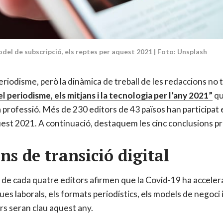
model de subscripció, els reptes per aquest 2021 | Foto: Unsplash
riodisme, però la dinàmica de treball de les redaccions no 
l periodisme, els mitjans i la tecnologia per l’any 2021”
qu
 professió. Més de 230 editors de 43 països han participat e
est 2021. A continuació, destaquem les cinc conclusions pr
ns de transició digital
 de cada quatre editors afirmen que la Covid-19 ha accelerat 
s laborals, els formats periodístics, els models de negoci 
ors seran clau aquest any.