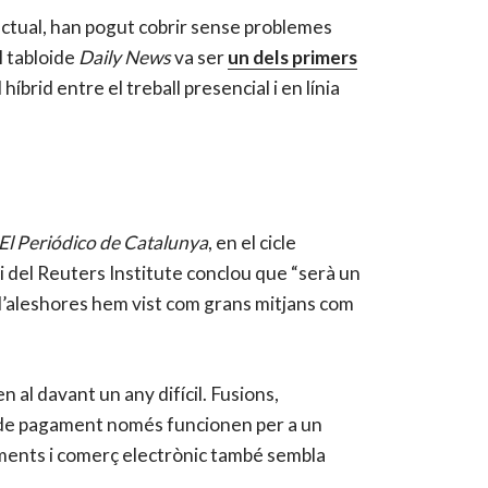
ó actual, han pogut cobrir sense problemes
l tabloide
Daily News
va ser
un dels primers
brid entre el treball presencial i en línia
El Periódico de Catalunya
, en el cicle
di del Reuters Institute conclou que “serà un
 d’aleshores hem vist com grans mitjans com
 al davant un any difícil. Fusions,
s de pagament només funcionen per a un
eniments i comerç electrònic també sembla