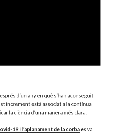
, després d’un any en què s’han aconseguit
st increment està associat a la contínua
icar la ciència d’una manera més clara.
ovid-19 i l’aplanament de la corba
es va