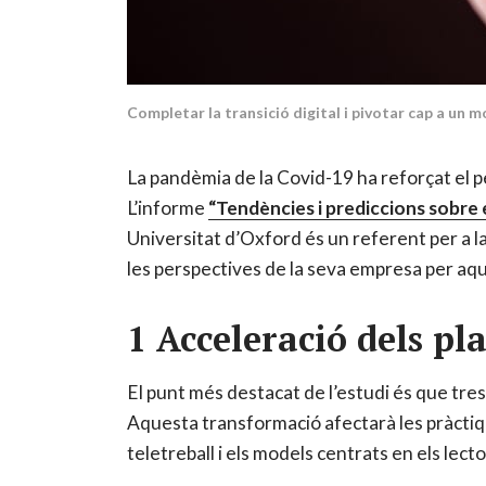
Completar la transició digital i pivotar cap a un 
La pandèmia de la Covid-19 ha reforçat el pe
L’informe
“Tendències i prediccions sobre e
Universitat d’Oxford és un referent per a la
les perspectives de la seva empresa per aqu
1 Acceleració dels pla
El punt més destacat de l’estudi és que tres
Aquesta transformació afectarà les pràctique
teletreball i els models centrats en els lect