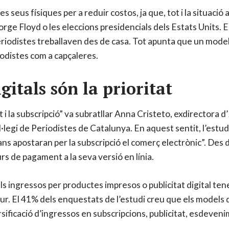
s seus físiques per a reduir costos, ja que, tot i la situaci
rge Floyd o les eleccions presidencials dels Estats Units. E
riodistes treballaven des de casa. Tot apunta que un model hí
iodistes com a capçaleres.
gitals són la prioritat
 la subscripció” va subratllar Anna Cristeto, exdirectora d’
·legi de Periodistes de Catalunya. En aquest sentit, l’estu
ans apostaran per la subscripció el comerç electrònic”. Des
 de pagament a la seva versió en línia.
ingressos per productes impresos o publicitat digital tenen
tur. El 41% dels enquestats de l’estudi creu que els model
versificació d’ingressos en subscripcions, publicitat, esdev