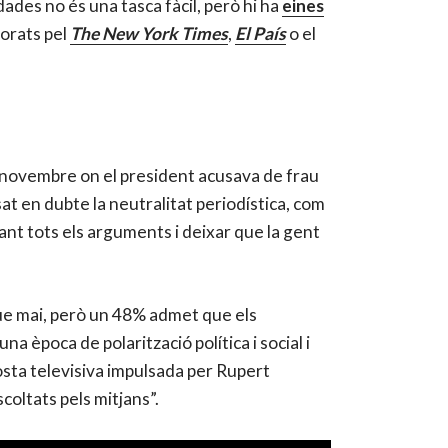
dades no és una tasca fàcil, però hi ha
eines
borats pel
The New York Times
,
El País
o el
e novembre on el president acusava de frau
at en dubte la neutralitat periodística, com
nt tots els arguments i deixar que la gent
que mai, però un 48% admet que els
 època de polarització política i social i
osta televisiva impulsada per Rupert
coltats pels mitjans”.