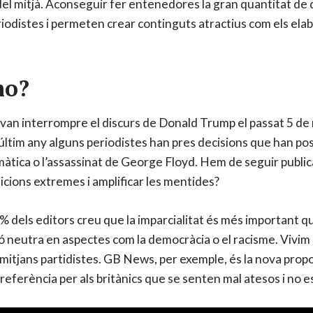
a del mitjà. Aconseguir fer entenedores la gran quantitat de 
eriodistes i permeten crear continguts atractius com els ela
no?
s van interrompre el discurs de Donald Trump el passat 5 d
últim any alguns periodistes han pres decisions que han pos
tica o l’assassinat de George Floyd. Hem de seguir publica
sicions extremes i amplificar les mentides?
8% dels editors creu que la imparcialitat és més important 
 neutra en aspectes com la democràcia o el racisme. Vivim una
mitjans partidistes. GB News, per exemple, és la nova prop
eferència per als britànics que se senten mal atesos i no es