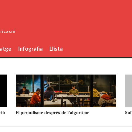
nicació
atge
Infografia
Llista
ció
El periodisme després de l’algoritme
Suïc