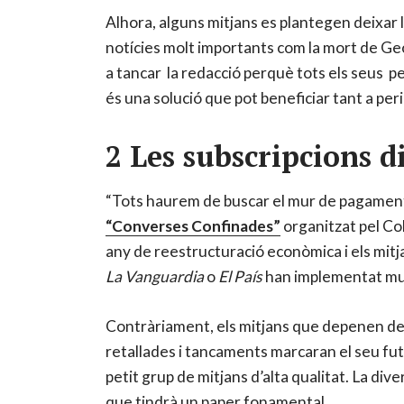
Alhora, alguns mitjans es plantegen deixar le
notícies molt importants com la mort de Geo
a tancar la redacció perquè tots els seus pe
és una solució que pot beneficiar tant a per
2 Les subscripcions di
“Tots haurem de buscar el mur de pagament i
“Converses Confinades”
organitzat pel Col
any de reestructuració econòmica i els mitj
La Vanguardia
o
El País
han implementat murs
Contràriament, els mitjans que depenen dels 
retallades i tancaments marcaran el seu fu
petit grup de mitjans d’alta qualitat. La di
que tindrà un paper fonamental.