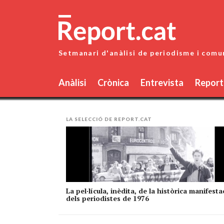
Skip
to
content
Setmanari d'anàlisi de periodisme i comu
Anàlisi
Crònica
Entrevista
Report
LA SELECCIÓ DE REPORT.CAT
La pel·lícula, inèdita, de la històrica manifesta
dels periodistes de 1976