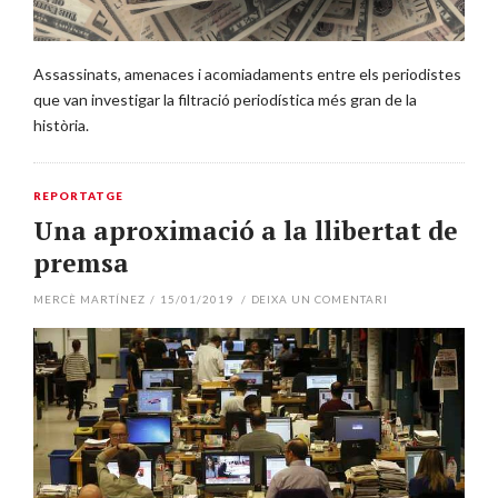
Assassinats, amenaces i acomiadaments entre els periodistes
que van investigar la filtració periodística més gran de la
història.
REPORTATGE
Una aproximació a la llibertat de
premsa
MERCÈ MARTÍNEZ
/
15/01/2019
/
DEIXA UN COMENTARI