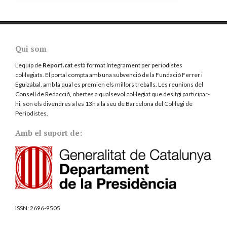
Qui som
L'equip de
Report.cat
està format íntegrament per periodistes
col·legiats. El portal compta amb una subvenció de la Fundació Ferrer i
Eguizábal, amb la qual es premien els millors treballs. Les reunions del
Consell de Redacció, obertes a qualsevol col·legiat que desitgi participar-
hi, són els divendres a les 13h a la seu de Barcelona del
Col·legi de
Periodistes
.
Amb el suport de:
ISSN:
2696-9505