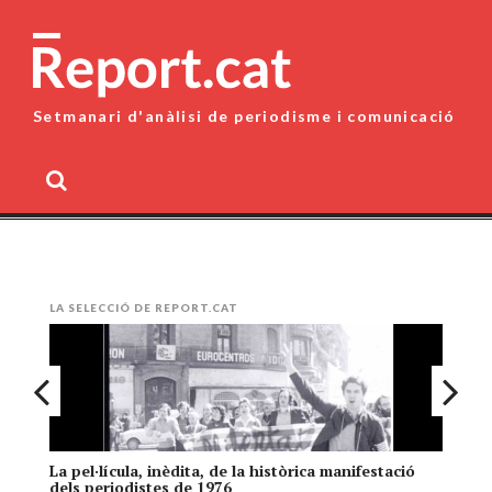
Skip
to
content
Setmanari d'anàlisi de periodisme i comunicació
MENU
LA SELECCIÓ DE REPORT.CAT
La pel·lícula, inèdita, de la històrica manifestació
El
dels periodistes de 1976