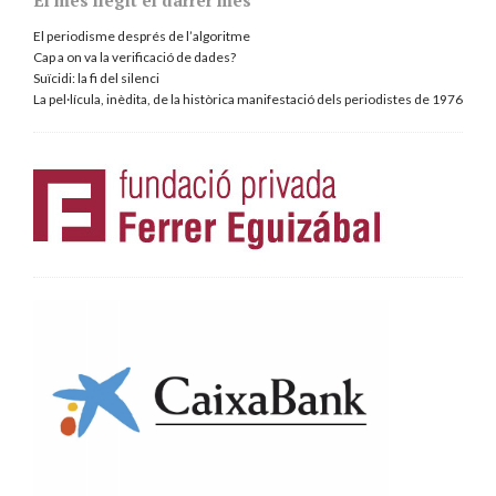
El més llegit el darrer mes
El periodisme després de l’algoritme
Cap a on va la verificació de dades?
Suïcidi: la fi del silenci
La pel·lícula, inèdita, de la històrica manifestació dels periodistes de 1976