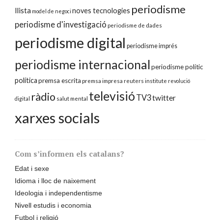
periodisme
llista
noves tecnologies
model de negoci
periodisme d'investigació
periodisme de dades
periodisme digital
periodisme imprés
periodisme internacional
periodisme polític
política
premsa escrita
premsa impresa
reuters institute
revolució
televisió
ràdio
TV3
twitter
digital
salut mental
xarxes socials
Com s’informen els catalans?
Edat i sexe
Idioma i lloc de naixement
Ideologia i independentisme
Nivell estudis i economia
Futbol i religió