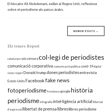
El blocaire Ali Abdulemam, exiliat al Regne Unit, reflexiona
sobre el periodisme als països àrabs.
Posts
NEWER POSTS
→
navigation
Els temes Report
col·legi de periodistes
censura
catalunya ràdio
comunicació corporativa
covid-19
comunicació política
digital
dones periodistes
Donald trump
entrevista
news report
fake news
Facebook
Estats Units
història
fotoperiodisme
google
freelance
periodisme
intel·ligència artificial
infografia
llibertat
llibertat de premsa
llibres
llibres periodisme
d'expressió