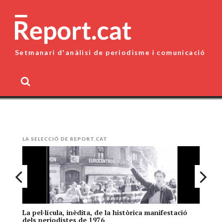
Skip
to
content
Setmanari d'anàlisi de periodisme i comunicació
MENU
LA SELECCIÓ DE REPORT.CAT
La pel·lícula, inèdita, de la històrica manifestació
El
dels periodistes de 1976