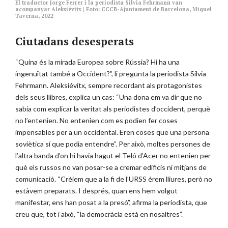
El traductor Jorge Ferrer i la periodista Silvia Fehrmann van
acompanyar Aleksiévitx | Foto: CCCB-Ajuntament de Barcelona, Miquel
Taverna, 2022
Ciutadans desesperats
“Quina és la mirada Europea sobre Rússia? Hi ha una
ingenuïtat també a Occident?”, li pregunta la periodista Silvia
Fehrmann. Aleksiévitx, sempre recordant als protagonistes
dels seus llibres, explica un cas: “Una dona em va dir que no
sabia com explicar la veritat als periodistes d’occident, perquè
no l’entenien. No entenien com es podien fer coses
impensables per a un occidental. Eren coses que una persona
soviètica sí que podia entendre”. Per això, moltes persones de
l’altra banda d’on hi havia hagut el Teló d’Acer no entenien per
què els russos no van posar-se a cremar edificis ni mitjans de
comunicació. “Crèiem que a la fi de l’URSS érem lliures, però no
estàvem preparats. I després, quan ens hem volgut
manifestar, ens han posat a la presó”, afirma la periodista, que
creu que, tot i això, “la democràcia està en nosaltres”.