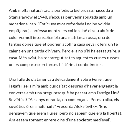
Amb molta naturalitat, la periodista bielorussa, nascuda a
Stanisławów el 1948, s’excusa per venir abrigada amb un
mocador al cap. “Estic una mica refredada i no ho voldria
empitjorar”, confessa mentre es col·loca bé el seu abric de
color vermell intens. Sembla una matriarca russa, una de
tantes dones que et podrien acollir a casa seva i oferir un té
calent en una tarda d’hivern. Però ella no s’hi ha estat gaire, a
casa. Més aviat, ha recorregut totes aquestes cuines russes
on es comparteixen tantes històries i confidències.
Una fulla de plataner cau delicadament sobre Ferrer, que
l’agafa i se la mira amb curiositat després d’haver engegat la
conversa amb una pregunta: què ha passat amb l’antiga Unió
Soviètica? “Als anys noranta, en començar la Perestroika, els
soviètics érem molt naïfs” –recorda Aleksiévitx–. “Ens
pensàvem que érem lliures, però no sabíem què era la llibertat.
Ara estem tornant enrere dins d’una societat medieval”.