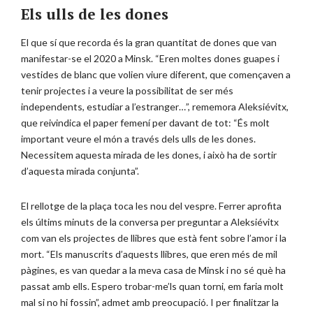
Els ulls de les dones
El que sí que recorda és la gran quantitat de dones que van
manifestar-se el 2020 a Minsk. “Eren moltes dones guapes i
vestides de blanc que volien viure diferent, que començaven a
tenir projectes i a veure la possibilitat de ser més
independents, estudiar a l’estranger…”, rememora Aleksiévitx,
que reivindica el paper femení per davant de tot: “És molt
important veure el món a través dels ulls de les dones.
Necessitem aquesta mirada de les dones, i això ha de sortir
d’aquesta mirada conjunta”.
El rellotge de la plaça toca les nou del vespre. Ferrer aprofita
els últims minuts de la conversa per preguntar a Aleksiévitx
com van els projectes de llibres que està fent sobre l’amor i la
mort. “Els manuscrits d’aquests llibres, que eren més de mil
pàgines, es van quedar a la meva casa de Minsk i no sé què ha
passat amb ells. Espero trobar-me’ls quan torni, em faria molt
mal si no hi fossin”, admet amb preocupació. I per finalitzar la