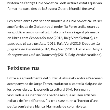
història de l’antiga Unió Soviètica i dels actuals estats que van
formar-ne part, des de la Segona Guerra Mundial fins avui.
Les seves obres van ser censurades a la Unió Soviètica i va ser
amb l’arribada de Gorbatxov al poder i la Perestroika quan es
van publicar amb normalitat. Tota una tasca ingent plasmada
en llibres com
Els nois del zinc
(2016, Raig Verd/Debate),
La
guerra no té cara de dona
(2018, Raig Verd/2015, Debate),
La
pregària de Txernòbil
(2016, Raig Verd/2015, Debate) o
Temps
de segona mà. La fi de l’home roig
(2015, Raig Verd/Acantilado).
Feixisme rus
Entre els aplaudiments del públic, Aleksiévitx entra a l’escenari
acompanyada de Jorge Ferrer, traductor al castellà d’alguna de
les seves obres, i la periodista cultural Silvia Fehrmann,
vinculada a les institucions berlineses que acullen artistes
exiliats de l’est d’Europa. Els tres s’asseuen a l’interior d’una
petita semiesfera blanca il·luminada de color violeta.