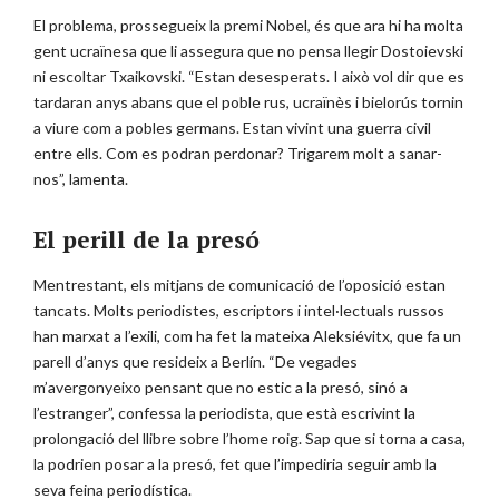
El problema, prossegueix la premi Nobel, és que ara hi ha molta
gent ucraïnesa que li assegura que no pensa llegir Dostoievski
ni escoltar Txaikovski. “Estan desesperats. I això vol dir que es
tardaran anys abans que el poble rus, ucraïnès i bielorús tornin
a viure com a pobles germans. Estan vivint una guerra civil
entre ells. Com es podran perdonar? Trigarem molt a sanar-
nos”, lamenta.
El perill de la presó
Mentrestant, els mitjans de comunicació de l’oposició estan
tancats. Molts periodistes, escriptors i intel·lectuals russos
han marxat a l’exili, com ha fet la mateixa Aleksiévitx, que fa un
parell d’anys que resideix a Berlín. “De vegades
m’avergonyeixo pensant que no estic a la presó, sinó a
l’estranger”, confessa la periodista, que està escrivint la
prolongació del llibre sobre l’home roig. Sap que si torna a casa,
la podrien posar a la presó, fet que l’impediria seguir amb la
seva feina periodística.