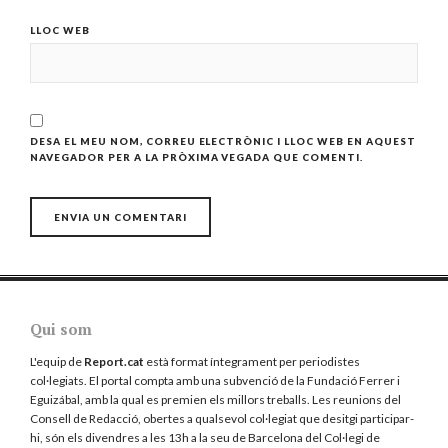
LLOC WEB
DESA EL MEU NOM, CORREU ELECTRÒNIC I LLOC WEB EN AQUEST
NAVEGADOR PER A LA PRÒXIMA VEGADA QUE COMENTI.
Qui som
L'equip de
Report.cat
està format íntegrament per periodistes
col·legiats. El portal compta amb una subvenció de la Fundació Ferrer i
Eguizábal, amb la qual es premien els millors treballs. Les reunions del
Consell de Redacció, obertes a qualsevol col·legiat que desitgi participar-
hi, són els divendres a les 13h a la seu de Barcelona del
Col·legi de