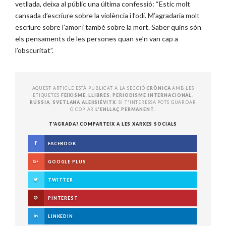
vetllada, deixa al públic una última confessió: “Estic molt
cansada d’escriure sobre la violència i l’odi. M’agradaria molt
escriure sobre l’amor i també sobre la mort. Saber quins són
els pensaments de les persones quan se’n van cap a
l’obscuritat”.
AQUEST ARTICLE ESTÀ PUBLICAT A LA SECCIÓ
CRÒNICA
AMB LES
ETIQUETES
FEIXISME
,
LLIBRES
,
PERIODISME INTERNACIONAL
,
RÚSSIA
,
SVETLANA ALEKSIÉVITX
. SI T'INTERESSA POTS GUARDAR
O COPIAR
L'ENLLAÇ PERMANENT
.
T'AGRADA? COMPARTEIX A LES XARXES SOCIALS
FACEBOOK
GOOGLE PLUS
TWITTER
PINTEREST
LINKEDIN