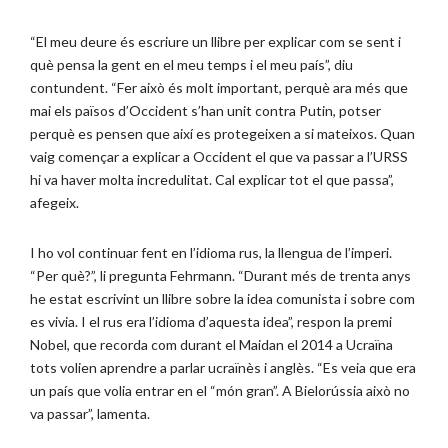
“El meu deure és escriure un llibre per explicar com se sent i
què pensa la gent en el meu temps i el meu país”, diu
contundent. “Fer això és molt important, perquè ara més que
mai els països d’Occident s’han unit contra Putin, potser
perquè es pensen que així es protegeixen a si mateixos. Quan
vaig començar a explicar a Occident el que va passar a l’URSS
hi va haver molta incredulitat. Cal explicar tot el que passa”,
afegeix.
I ho vol continuar fent en l’idioma rus, la llengua de l’imperi.
“Per què?”, li pregunta Fehrmann. “Durant més de trenta anys
he estat escrivint un llibre sobre la idea comunista i sobre com
es vivia. I el rus era l’idioma d’aquesta idea”, respon la premi
Nobel, que recorda com durant el Maidan el 2014 a Ucraïna
tots volien aprendre a parlar ucraïnès i anglès. “Es veia que era
un país que volia entrar en el “món gran”. A Bielorússia això no
va passar”, lamenta.