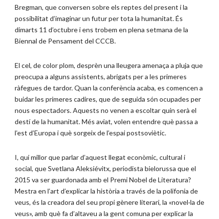
Bregman, que conversen sobre els reptes del present i la
possibilitat d’imaginar un futur per tota la humanitat. És
dimarts 11 d’octubre i ens trobem en plena setmana de la
Biennal de Pensament del CCCB.
El cel, de color plom, desprèn una lleugera amenaça a pluja que
preocupa a alguns assistents, abrigats per a les primeres
ràfegues de tardor. Quan la conferència acaba, es comencen a
buidar les primeres cadires, que de seguida són ocupades per
nous espectadors. Aquests no venen a escoltar quin serà el
destí de la humanitat. Més aviat, volen entendre què passa a
l’est d’Europa i què sorgeix de l’espai postsoviètic.
I, qui millor que parlar d’aquest llegat econòmic, cultural i
social, que Svetlana Aleksiévitx, periodista bielorussa que el
2015 va ser guardonada amb el Premi Nobel de Literatura?
Mestra en l’art d’explicar la història a través de la polifonia de
veus, és la creadora del seu propi gènere literari, la «novel·la de
veus», amb què fa d’altaveu a la gent comuna per explicar la