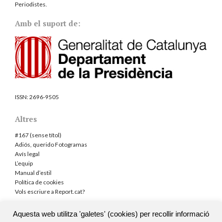
Periodistes
.
Amb el suport de:
ISSN:
2696-9505
Altres
#167 (sense títol)
Adiós, querido Fotogramas
Avís legal
L’equip
Manual d’estil
Política de cookies
Vols escriure a Report.cat?
Aquesta web utilitza 'galetes' (cookies) per recollir informació