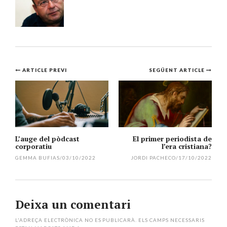
Navegació
ARTICLE PREVI
SEGÜENT ARTICLE
per
l'article
L’auge del pòdcast
El primer periodista de
corporatiu
l’era cristiana?
GEMMA BUFIAS
/
03/10/2022
JORDI PACHECO
/
17/10/2022
Deixa un comentari
L'ADREÇA ELECTRÒNICA NO ES PUBLICARÀ.
ELS CAMPS NECESSARIS