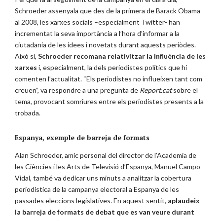
Schroeder assenyala que des de la primera de Barack Obama
al 2008, les xarxes socials –especialment Twitter- han
incrementat la seva importància a l’hora d’informar a la
ciutadania de les idees i novetats durant aquests periòdes.
Això sí,
Schroeder recomana relativitzar la influència de les
xarxes
i, especialment, la dels periodistes polítics que hi
comenten l’actualitat. “Els periodistes no influeixen tant com
creuen”, va respondre a una pregunta de
Report.cat
sobre el
tema, provocant somriures entre els periodistes presents a la
trobada.
Espanya, exemple de barreja de formats
Alan Schroeder, amic personal del director de l’Academia de
les Ciències i les Arts de Televisió d’Espanya, Manuel Campo
Vidal, també va dedicar uns minuts a analitzar la cobertura
periodística de la campanya electoral a Espanya de les
passades eleccions legislatives. En aquest sentit,
aplaudeix
la barreja de formats de debat que es van veure durant