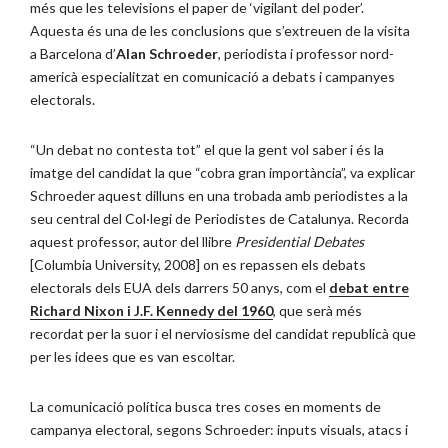
més que les televisions el paper de ‘vigilant del poder’.
Aquesta és una de les conclusions que s’extreuen de la visita
a Barcelona d’
Alan Schroeder
, periodista i professor nord-
americà especialitzat en comunicació a debats i campanyes
electorals.
“Un debat no contesta tot” el que la gent vol saber i és la
imatge del candidat la que “cobra gran importància”, va explicar
Schroeder aquest dilluns en una trobada amb periodistes a la
seu central del Col·legi de Periodistes de Catalunya. Recorda
aquest professor, autor del llibre
Presidential Debates
[Columbia University, 2008] on es repassen els debats
electorals dels EUA dels darrers 50 anys, com el
debat entre
Richard Nixon i J.F. Kennedy del 1960
, que serà més
recordat per la suor i el nerviosisme del candidat republicà que
per les idees que es van escoltar.
La comunicació política busca tres coses en moments de
campanya electoral, segons Schroeder: inputs visuals, atacs i