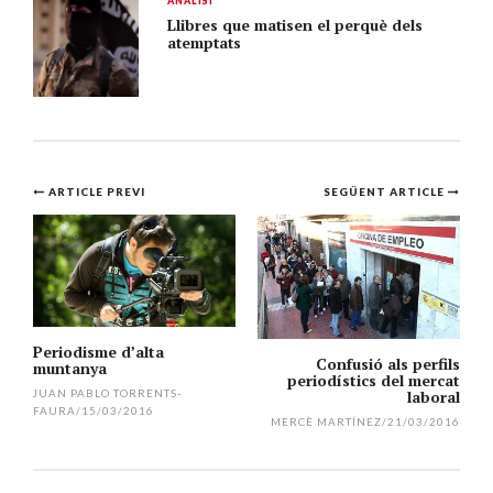
ANÀLISI
Llibres que matisen el perquè dels
atemptats
Navegació
ARTICLE PREVI
SEGÜENT ARTICLE
per
l'article
Periodisme d’alta
Confusió als perfils
muntanya
periodístics del mercat
JUAN PABLO TORRENTS-
laboral
FAURA
/
15/03/2016
MERCÈ MARTÍNEZ
/
21/03/2016