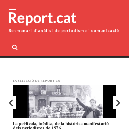
Skip
to
content
Setmanari d'anàlisi de periodisme i comunicació
MENU
LA SELECCIÓ DE REPORT.CAT
La pel·lícula, inèdita, de la històrica manifestació
El
dels periodistes de 1976