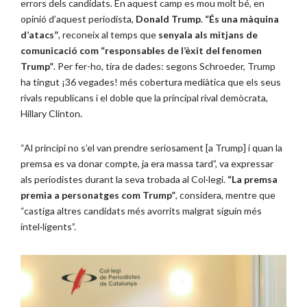
errors dels candidats. En aquest camp es mou molt bé, en
opinió d’aquest periodista,
Donald Trump
.
“És una màquina
d’atacs”
, reconeix al temps que
senyala als mitjans de
comunicació com “responsables de l’èxit del fenomen
Trump”
. Per fer-ho, tira de dades: segons Schroeder, Trump
ha tingut ¡36 vegades! més cobertura mediàtica que els seus
rivals republicans i el doble que la principal rival demòcrata,
Hillary Clinton.
“Al principi no s’el van prendre seriosament [a Trump] i quan la
premsa es va donar compte, ja era massa tard”, va expressar
als periodistes durant la seva trobada al Col·legi.
“La premsa
premia a personatges com Trump”
, considera, mentre que
“castiga altres candidats més avorrits malgrat siguin més
intel·ligents”.