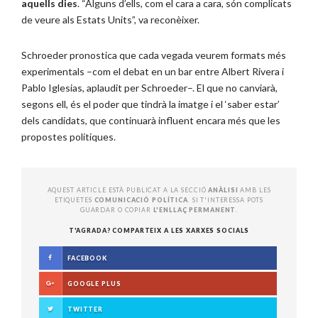
aquells dies
. “Alguns d’ells, com el cara a cara, són complicats
de veure als Estats Units”, va reconèixer.
Schroeder pronostica que cada vegada veurem formats més
experimentals –com el debat en un bar entre Albert Rivera i
Pablo Iglesias, aplaudit per Schroeder–. El que no canviarà,
segons ell, és el poder que tindrà la imatge i el ‘saber estar’
dels candidats, que continuarà influent encara més que les
propostes polítiques.
AQUEST ARTICLE ESTÀ PUBLICAT A LA SECCIÓ
ANÀLISI
AMB LES
ETIQUETES
COMUNICACIÓ POLÍTICA
. SI T'INTERESSA POTS
GUARDAR O COPIAR
L'ENLLAÇ PERMANENT
.
T'AGRADA? COMPARTEIX A LES XARXES SOCIALS
FACEBOOK
GOOGLE PLUS
TWITTER