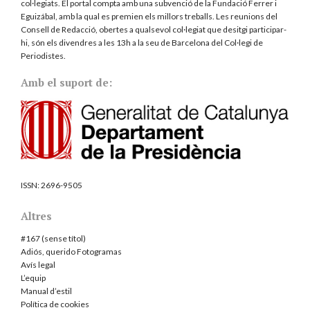
col·legiats. El portal compta amb una subvenció de la Fundació Ferrer i
Eguizábal, amb la qual es premien els millors treballs. Les reunions del
Consell de Redacció, obertes a qualsevol col·legiat que desitgi participar-
hi, són els divendres a les 13h a la seu de Barcelona del
Col·legi de
Periodistes
.
Amb el suport de:
ISSN:
2696-9505
Altres
#167 (sense títol)
Adiós, querido Fotogramas
Avís legal
L’equip
Manual d’estil
Política de cookies