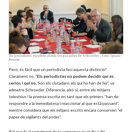
Els periodistes escolten atents les paraules de Schroeder | Foto: Ignasi
Renóm
Però, és fàcil que un periodista faci aquesta distinció?
Clarament no.
“Els periodistes no podem decidir qui és
seriós i qui no
. Són els ciutadans els qui ho han de fer”, va
admetre Schroeder. Diferencia, això sí, entre els mitjans
televisius i la premsa escrita en tant que els primers “han de
respondre a la immediatesa i reaccionar al que està passant”,
mentre considera que els mitjans escrits encara conserven “el
paper de vigilants del poder”.
Pel que fa al seguiment de la campanya en el dia a dia,