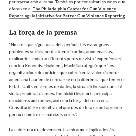
per tractar amb el tema. També es pot consultar les eines que
ofereixen el
The Philadelphia Center for Gun Violence
Reporting
i la
Initiative for Better Gun Violence Reporting
.
La força de la premsa
“No crec que sigui tasca dels periodistes evitar grans
problemes socials, però sí identificar-los, anomenar-los,
explicar-los, mostrar diferents punts de vista i experiències”,
conclou Kennedy. Finalment, MacMillan afegeix que “les
organitzacions de notícies que cobreixen la violència nord-
americana haurien de centrar-se en la diferència que tenen els
Estats Units en termes de dades, la situació inusual que s’hi
viu, la propietat d’armes, l’homicidi i les morts per culpa
d’incidents amb armes, així com la força del tema en la
Constitució. En definitiva, el que des de fora es pot aprendre
per no cometre els mateixos errors”.
La cobertura d’esdeveniments amb armes implicades és,