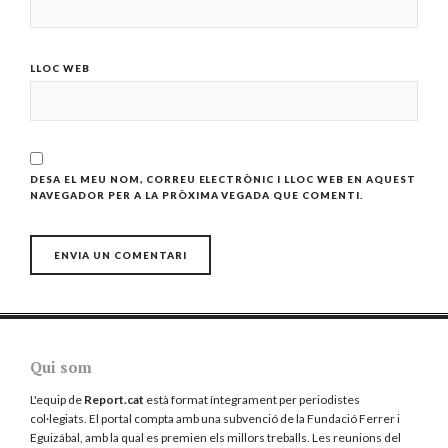
LLOC WEB
DESA EL MEU NOM, CORREU ELECTRÒNIC I LLOC WEB EN AQUEST
NAVEGADOR PER A LA PRÒXIMA VEGADA QUE COMENTI.
Qui som
L'equip de
Report.cat
està format íntegrament per periodistes
col·legiats. El portal compta amb una subvenció de la Fundació Ferrer i
Eguizábal, amb la qual es premien els millors treballs. Les reunions del