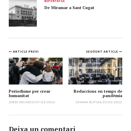
REPORTATGE
De Miramar a Sant Cugat
Navegació
ARTICLE PREVI
SEGÜENT ARTICLE
per
l'article
Periodisme per crear
Redaccions en temps de
humanitat
pandèmia
JORDI PACHECO
/
07/02/2022
GEMMA BUFIAS
/
22/02/2022
Deixa un comentari