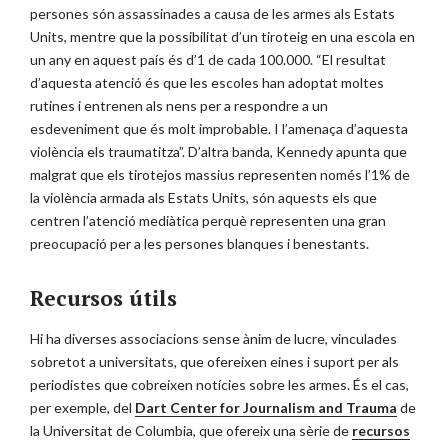
persones són assassinades a causa de les armes als Estats
Units, mentre que la possibilitat d’un tiroteig en una escola en
un any en aquest país és d’1 de cada 100.000. “El resultat
d’aquesta atenció és que les escoles han adoptat moltes
rutines i entrenen als nens per a respondre a un
esdeveniment que és molt improbable. I l’amenaça d’aquesta
violència els traumatitza”. D’altra banda, Kennedy apunta que
malgrat que els tirotejos massius representen només l’1% de
la violència armada als Estats Units, són aquests els que
centren l’atenció mediàtica perquè representen una gran
preocupació per a les persones blanques i benestants.
Recursos útils
Hi ha diverses associacions sense ànim de lucre, vinculades
sobretot a universitats, que ofereixen eines i suport per als
periodistes que cobreixen notícies sobre les armes. És el cas,
per exemple, del
Dart Center for Journalism and Trauma
de
la Universitat de Columbia, que ofereix una sèrie de
recursos