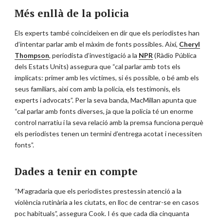
Més enllà de la policia
Els experts també coincideixen en dir que els periodistes han
d’intentar parlar amb el màxim de fonts possibles. Així,
Cheryl
Thompson
, periodista d’investigació a la
NPR
(Ràdio Pública
dels Estats Units) assegura que “cal parlar amb tots els
implicats: primer amb les víctimes, si és possible, o bé amb els
seus familiars, així com amb la policia, els testimonis, els
experts i advocats”. Per la seva banda, MacMillan apunta que
“cal parlar amb fonts diverses, ja que la policia té un enorme
control narratiu i la seva relació amb la premsa funciona perquè
els periodistes tenen un termini d’entrega acotat i necessiten
fonts”.
Dades a tenir en compte
“M’agradaria que els periodistes prestessin atenció a la
violència rutinària a les ciutats, en lloc de centrar-se en casos
poc habituals”, assegura Cook. I és que cada dia cinquanta