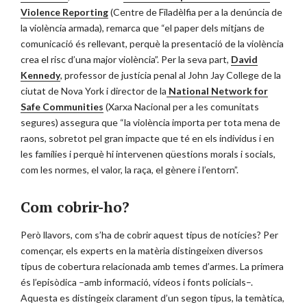
Violence Reporting
(Centre de Filadèlfia per a la denúncia de
la violència armada), remarca que “el paper dels mitjans de
comunicació és rellevant, perquè la presentació de la violència
crea el risc d’una major violència”. Per la seva part,
David
Kennedy
, professor de justícia penal al John Jay College de la
ciutat de Nova York i director de la
National Network for
Safe Communities
(Xarxa Nacional per a les comunitats
segures) assegura que “la violència importa per tota mena de
raons, sobretot pel gran impacte que té en els individus i en
les famílies i perquè hi intervenen qüestions morals i socials,
com les normes, el valor, la raça, el gènere i l’entorn”.
Com cobrir-ho?
Però llavors, com s’ha de cobrir aquest tipus de notícies? Per
començar, els experts en la matèria distingeixen diversos
tipus de cobertura relacionada amb temes d’armes. La primera
és l’episòdica –amb informació, vídeos i fonts policials–.
Aquesta es distingeix clarament d’un segon tipus, la temàtica,