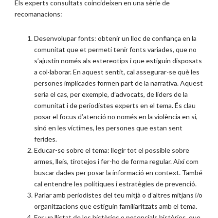
Els experts consultats coincideixen en una sèrie de
recomanacions:
Desenvolupar fonts: obtenir un lloc de confiança en la
comunitat que et permeti tenir fonts variades, que no
s’ajustin només als estereotips i que estiguin disposats
a col·laborar. En aquest sentit, cal assegurar-se què les
persones implicades formen part de la narrativa. Aquest
seria el cas, per exemple, d’advocats, de líders de la
comunitat i de periodistes experts en el tema. És clau
posar el focus d’atenció no només en la violència en si,
sinó en les víctimes, les persones que estan sent
ferides.
Educar-se sobre el tema: llegir tot el possible sobre
armes, lleis, tirotejos i fer-ho de forma regular. Així com
buscar dades per posar la informació en context. També
cal entendre les polítiques i estratègies de prevenció.
Parlar amb periodistes del teu mitjà o d’altres mitjans i/o
organitzacions que estiguin familiaritzats amb el tema.
Fer un llistat de les històries o potencials històries, que