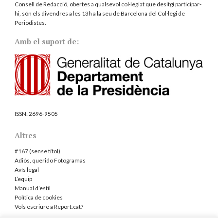
Consell de Redacció, obertes a qualsevol col·legiat que desitgi participar-
hi, són els divendres a les 13h a la seu de Barcelona del
Col·legi de
Periodistes
.
Amb el suport de:
ISSN:
2696-9505
Altres
#167 (sense títol)
Adiós, querido Fotogramas
Avís legal
L’equip
Manual d’estil
Política de cookies
Vols escriure a Report.cat?