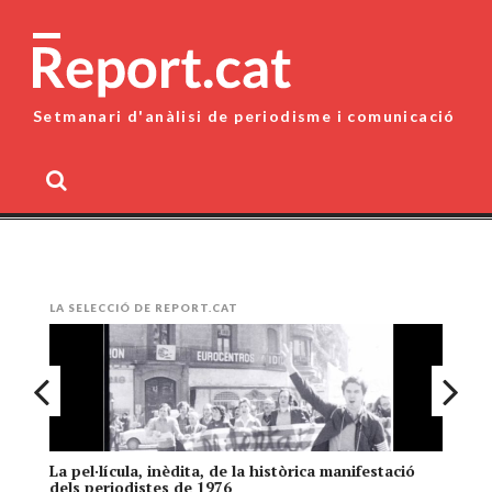
Skip
to
content
Setmanari d'anàlisi de periodisme i comunicació
MENU
LA SELECCIÓ DE REPORT.CAT
La pel·lícula, inèdita, de la històrica manifestació
El
dels periodistes de 1976