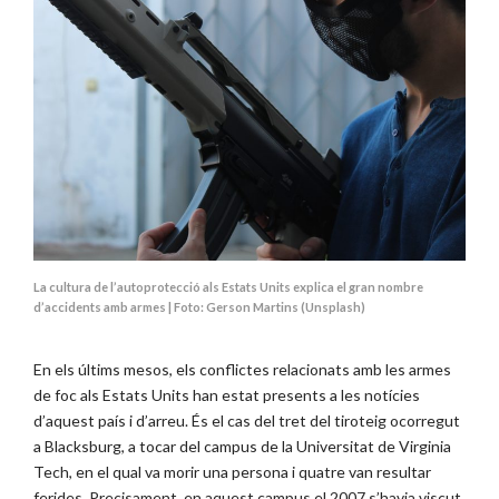
La cultura de l’autoprotecció als Estats Units explica el gran nombre
d’accidents amb armes | Foto: Gerson Martins (Unsplash)
En els últims mesos, els conflictes relacionats amb les armes
de foc als Estats Units han estat presents a les notícies
d’aquest país i d’arreu. És el cas del tret del tiroteig ocorregut
a Blacksburg, a tocar del campus de la Universitat de Virginia
Tech, en el qual va morir una persona i quatre van resultar
ferides. Precisament, en aquest campus el 2007 s’havia viscut