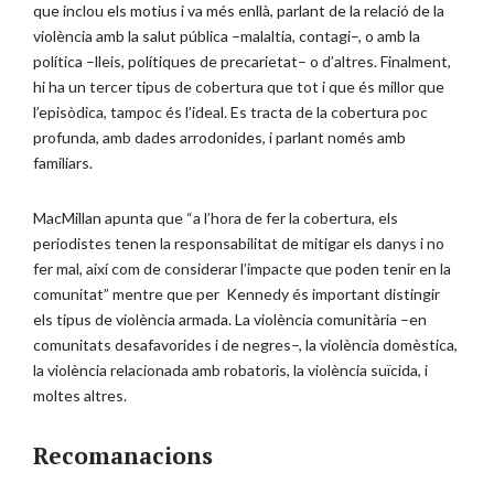
que inclou els motius i va més enllà, parlant de la relació de la
violència amb la salut pública –malaltia, contagi–, o amb la
política –lleis, polítiques de precarietat– o d’altres. Finalment,
hi ha un tercer tipus de cobertura que tot i que és millor que
l’episòdica, tampoc és l’ideal. Es tracta de la cobertura poc
profunda, amb dades arrodonides, i parlant només amb
familiars.
MacMillan apunta que “a l’hora de fer la cobertura, els
periodistes tenen la responsabilitat de mitigar els danys i no
fer mal, així com de considerar l’impacte que poden tenir en la
comunitat” mentre que per Kennedy és important distingir
els tipus de violència armada. La violència comunitària –en
comunitats desafavorides i de negres–, la violència domèstica,
la violència relacionada amb robatoris, la violència suïcida, i
moltes altres.
Recomanacions