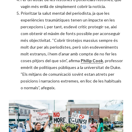
vagin més enllà de simplement cobrir la notícia.
Prioritzar la salut mental del periodista, ja que les
experiències traumàtiques tenen un impacte en les
percepcions i, per tant, esdevé crític protegir-se, així
com obtenir el màxim de fonts possible per aconseguir
més objectivitat. “Cobrir tirotejos massius sempre és
molt dur per als periodistes, però són esdeveniments
molt estranys, i hem d’anar amb compte de no fer les
coses pitjors del que són”, afirma
Philip Cook
, professor
emèrit de polítiques públiques a la universitat de Duke.
“Els mitjans de comunicació sovint estan atrets per
posicions i narracions extremes, en lloc de les habituals
o normals”, afegeix.