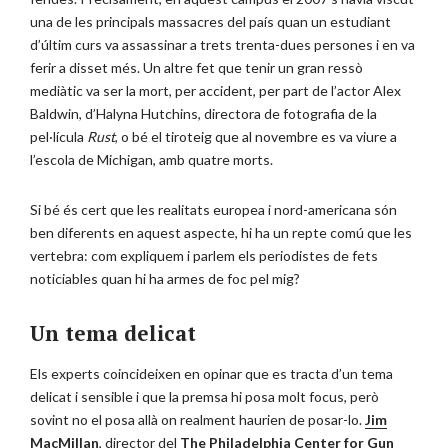
una de les principals massacres del país quan un estudiant
d’últim curs va assassinar a trets trenta-dues persones i en va
ferir a disset més. Un altre fet que tenir un gran ressò
mediàtic va ser la mort, per accident, per part de l’actor Alex
Baldwin, d’Halyna Hutchins, directora de fotografia de la
pel·lícula
Rust
, o bé el tiroteig que al novembre es va viure a
l’escola de Michigan, amb quatre morts.
Si bé és cert que les realitats europea i nord-americana són
ben diferents en aquest aspecte, hi ha un repte comú que les
vertebra: com expliquem i parlem els periodistes de fets
noticiables quan hi ha armes de foc pel mig?
Un tema delicat
Els experts coincideixen en opinar que es tracta d’un tema
delicat i sensible i que la premsa hi posa molt focus, però
sovint no el posa allà on realment haurien de posar-lo.
Jim
MacMillan
, director del
The Philadelphia Center for Gun