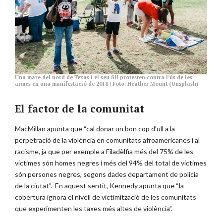
Una mare del nord de Texas i el seu fill protesten contra l’ús de les
armes en una manifestació de 2018 | Foto: Heather Mount (Unsplash)
El factor de la comunitat
MacMillan apunta que “cal donar un bon cop d’ull a la
perpetració de la violència en comunitats afroamericanes i al
racisme, ja que per exemple a Filadèlfia més del 75% de les
víctimes són homes negres i més del 94% del total de víctimes
són persones negres, segons dades departament de policia
de la ciutat”. En aquest sentit, Kennedy apunta que “la
cobertura ignora el nivell de victimització de les comunitats
que experimenten les taxes més altes de violència”.