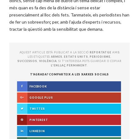
doncs, sense cap mena de dubte un tema delicat i complex, i
més quan es fa des de la distància i sense estar
presencialment al lloc dels fets. Tanmateix, els periodistes han
de fer un sobreesforç per, amb l’ajuda d’experts i recursos,
tractar la qüestió amb la sensibilitat que demana.
AQUEST ARTICLE ESTÀ PUBLICAT A LA SECCIÓ
REPORTATGE
AMB
LES ETIQUETES
ARMES
,
ESTATS UNITS
,
PERIODISME
,
SUCCESSOS
,
VIOLÈNCIA
. SI T'INTERESSA POTS GUARDAR O COPIAR
L'ENLLAÇ PERMANENT
.
T'AGRADA? COMPARTEIX A LES XARXES SOCIALS
FACEBOOK
GOOGLE PLUS
TWITTER
PINTEREST
LINKEDIN