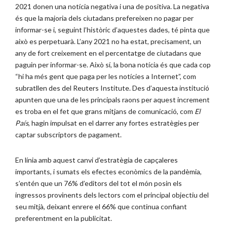
2021 donen una notícia negativa i una de positiva. La negativa
és que la majoria dels ciutadans prefereixen no pagar per
informar-se i, seguint l’històric d’aquestes dades, té pinta que
això es perpetuarà. L’any 2021 no ha estat, precisament, un
any de fort creixement en el percentatge de ciutadans que
paguin per informar-se. Això sí, la bona notícia és que cada cop
“hi ha més gent que paga per les notícies a Internet”, com
subratllen des del Reuters Institute. Des d’aquesta institució
apunten que una de les principals raons per aquest increment
es troba en el fet que grans mitjans de comunicació, com
El
País
, hagin impulsat en el darrer any fortes estratègies per
captar subscriptors de pagament.
En línia amb aquest canvi d’estratègia de capçaleres
importants, i sumats els efectes econòmics de la pandèmia,
s’entén que un 76% d’editors del tot el món posin els
ingressos provinents dels lectors com el principal objectiu del
seu mitjà, deixant enrere el 66% que continua confiant
preferentment en la publicitat.