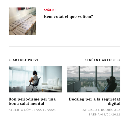
ANÀLISI
Hem votat el que volíem?
Navegació
ARTICLE PREVI
SEGÜENT ARTICLE
per
l'article
Bon periodisme per una
Decàleg per a la seguretat
bona salut mental
digital
ALBERTO GÓMEZ
/
22/12/2021
FRANCISCO J. RODRÍGUEZ
BAENA
/
03/01/2022