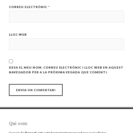
CORREU ELECTRÒNIC
*
LLOC WEB
DESA EL MEU NOM, CORREU ELECTRÒNIC I LLOC WEB EN AQUEST
NAVEGADOR PER A LA PRÒXIMA VEGADA QUE COMENTI.
Qui som
L'equip de
Report.cat
està format íntegrament per periodistes