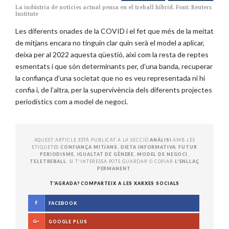
La indústria de notícies actual pensa en el treball híbrid. Font: Reuters
Institute
Les diferents onades de la COVID i el fet que més de la meitat
de mitjans encara no tinguin clar quin serà el model a aplicar,
deixa per al 2022 aquesta qüestió, així com la resta de reptes
esmentats i que són determinants per, d’una banda, recuperar
la confiança d’una societat que no es veu representada ni hi
confia i, de l’altra, per la supervivència dels diferents projectes
periodístics com a model de negoci.
AQUEST ARTICLE ESTÀ PUBLICAT A LA SECCIÓ
ANÀLISI
AMB LES
ETIQUETES
CONFIANÇA MITJANS
,
DIETA INFORMATIVA
,
FUTUR
PERIODISME
,
IGUALTAT DE GÈNERE
,
MODEL DE NEGOCI
,
TELETREBALL
. SI T'INTERESSA POTS GUARDAR O COPIAR
L'ENLLAÇ
PERMANENT
.
T'AGRADA? COMPARTEIX A LES XARXES SOCIALS
FACEBOOK
GOOGLE PLUS