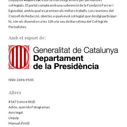
col·legiats. El portal compta amb una subvenció de la Fundació Ferrer i
Eguizábal, amb la qual es premien els millors treballs. Les reunions del
Consell de Redacció, obertes a qualsevol col·legiat que desitgi participar-
hi, són els divendres a les 13h a la seu de Barcelona del
Col·legi de
Periodistes
.
Amb el suport de:
ISSN:
2696-9505
Altres
#167 (sense títol)
Adiós, querido Fotogramas
Avís legal
L’equip
Manual d’estil