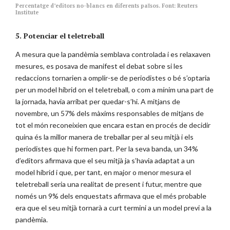
Percentatge d’editors no-blancs en diferents països. Font: Reuters
Institute
5. Potenciar el teletreball
A mesura que la pandèmia semblava controlada i es relaxaven
mesures, es posava de manifest el debat sobre si les
redaccions tornarien a omplir-se de periodistes o bé s’optaria
per un model híbrid on el teletreball, o com a mínim una part de
la jornada, havia arribat per quedar-s’hi. A mitjans de
novembre, un 57% dels màxims responsables de mitjans de
tot el món reconeixien que encara estan en procés de decidir
quina és la millor manera de treballar per al seu mitjà i els
periodistes que hi formen part. Per la seva banda, un 34%
d’editors afirmava que el seu mitjà ja s’havia adaptat a un
model híbrid i que, per tant, en major o menor mesura el
teletreball seria una realitat de present i futur, mentre que
només un 9% dels enquestats afirmava que el més probable
era que el seu mitjà tornarà a curt termini a un model previ a la
pandèmia.