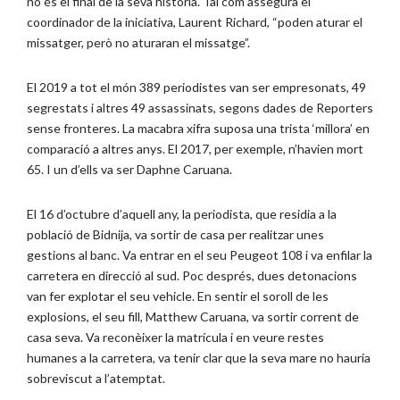
no és el final de la seva història. Tal com assegura el
coordinador de la iniciativa, Laurent Richard, “poden aturar el
missatger, però no aturaran el missatge”.
El 2019 a tot el món 389 periodistes van ser empresonats, 49
segrestats i altres 49 assassinats, segons dades de Reporters
sense fronteres. La macabra xifra suposa una trista ‘millora’ en
comparació a altres anys. El 2017, per exemple, n’havien mort
65. I un d’ells va ser Daphne Caruana.
El 16 d’octubre d’aquell any, la periodista, que residia a la
població de Bidnija, va sortir de casa per realitzar unes
gestions al banc. Va entrar en el seu Peugeot 108 i va enfilar la
carretera en direcció al sud. Poc després, dues detonacions
van fer explotar el seu vehicle. En sentir el soroll de les
explosions, el seu fill, Matthew Caruana, va sortir corrent de
casa seva. Va reconèixer la matrícula i en veure restes
humanes a la carretera, va tenir clar que la seva mare no hauria
sobreviscut a l’atemptat.