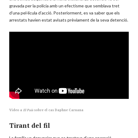
gravada per la policia amb un efectisme que semblava tret
d’una pel·lícula d’acció. Posteriorment, es va saber que els
arrestats havien estat avisats prèviament de la seva detenció.
Video a
El País
sobre el cas Daphne Caruana
Tirant del fil
La família va denunciar que es tractava d’una operació