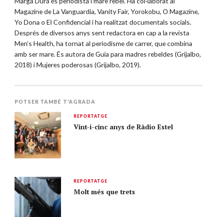
Marga Durá és periodista i mare rebel. Ha col·laborat al
Magazine de La Vanguardia, Vanity Fair, Yorokobu, O Magazine,
Yo Dona o El Confidencial i ha realitzat documentals socials.
Després de diversos anys sent redactora en cap a la revista
Men’s Health, ha tornat al periodisme de carrer, que combina
amb ser mare. És autora de Guía para madres rebeldes (Grijalbo,
2018) i Mujeres poderosas (Grijalbo, 2019).
POTSER TAMBÉ T'AGRADA
REPORTATGE
Vint-i-cinc anys de Ràdio Estel
REPORTATGE
Molt més que trets