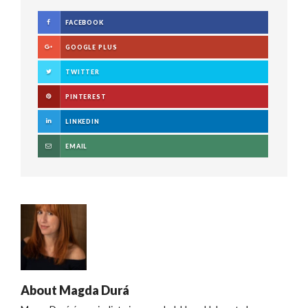
FACEBOOK
GOOGLE PLUS
TWITTER
PINTEREST
LINKEDIN
EMAIL
About
Magda Durá