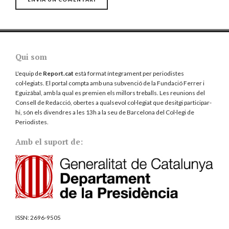
Qui som
L'equip de
Report.cat
està format íntegrament per periodistes
col·legiats. El portal compta amb una subvenció de la Fundació Ferrer i
Eguizábal, amb la qual es premien els millors treballs. Les reunions del
Consell de Redacció, obertes a qualsevol col·legiat que desitgi participar-
hi, són els divendres a les 13h a la seu de Barcelona del
Col·legi de
Periodistes
.
Amb el suport de:
ISSN:
2696-9505