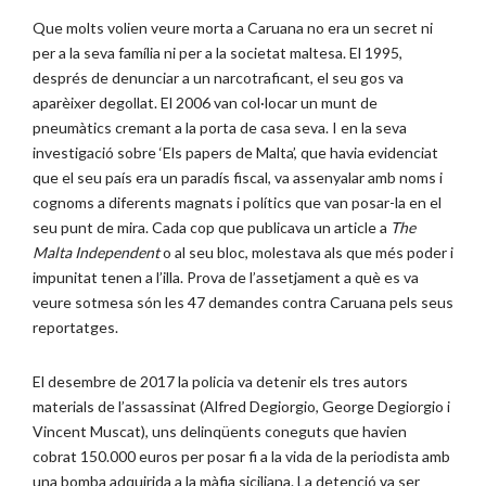
Que molts volien veure morta a Caruana no era un secret ni
per a la seva família ni per a la societat maltesa. El 1995,
després de denunciar a un narcotraficant, el seu gos va
aparèixer degollat. El 2006 van col·locar un munt de
pneumàtics cremant a la porta de casa seva. I en la seva
investigació sobre ‘Els papers de Malta’, que havia evidenciat
que el seu país era un paradís fiscal, va assenyalar amb noms i
cognoms a diferents magnats i polítics que van posar-la en el
seu punt de mira. Cada cop que publicava un article a
The
Malta Independent
o al seu bloc, molestava als que més poder i
impunitat tenen a l’illa. Prova de l’assetjament a què es va
veure sotmesa són les 47 demandes contra Caruana pels seus
reportatges.
El desembre de 2017 la policia va detenir els tres autors
materials de l’assassinat (Alfred Degiorgio, George Degiorgio i
Vincent Muscat), uns delinqüents coneguts que havien
cobrat 150.000 euros per posar fi a la vida de la periodista amb
una bomba adquirida a la màfia siciliana. La detenció va ser