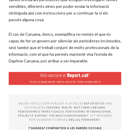
sensibles, diferents eines per poder enviar la informació
obtinguda així com instruccions per a continuar-la si els
passés alguna cosa.
El cas de Caruana, doncs, exemplifica no només el que és
capaç de fer un govern per silenciar als periodistes incòmodes,
sinó també que el treball conjunt de molts professionals de la
informació, com el que ha permès mantenir viva l’estela de
Daphne Caruana, pot arribar a ser imparable.
AQUEST ARTICLE ESTÀ PUBLICAT A LA SECCIÓ
REPORTATGE
AMB
LES ETIQUETES
CENSURA
,
MALTA
,
MATTHEW CARUANA
,
PERIODISME D'INVESTIGACIÓ
,
PERIODISME INTERNACIONAL
,
PROJECTE DAPHNE
,
THE MALTA INDEPENDENT
. SI T'INTERESSA
POTS GUARDAR O COPIAR
L'ENLLAÇ PERMANENT
.
T'AGRADA? COMPARTEIX A LES XARXES SOCIALS