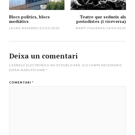
l'article
Blocs polítics, blocs
Teatre que sedueix als
mediàtics
periodistes (i viceversa)
LAURA NAVARRO
/
23/03/2020
MARTÍ FIGUERAS
/
14/04/2020
Deixa un comentari
L'ADREÇA ELECTRÒNICA NO ES PUBLICARÀ.
ELS CAMPS NECESSARIS
ESTAN MARCATS AMB
*
COMENTARI
*