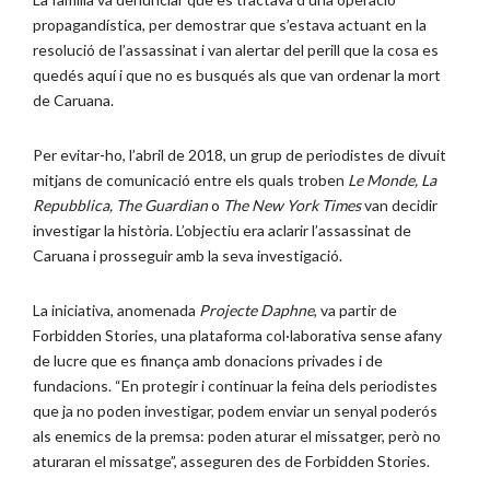
propagandística, per demostrar que s’estava actuant en la
resolució de l’assassinat i van alertar del perill que la cosa es
quedés aquí i que no es busqués als que van ordenar la mort
de Caruana.
Per evitar-ho, l’abril de 2018, un grup de periodistes de divuit
mitjans de comunicació entre els quals troben
Le Monde, La
Repubblica, The Guardian
o
The New York Times
van decidir
investigar la història. L’objectiu era aclarir l’assassinat de
Caruana i prosseguir amb la seva investigació.
La iniciativa, anomenada
Projecte Daphne
, va partir de
Forbidden Stories, una plataforma col·laborativa sense afany
de lucre que es finança amb donacions privades i de
fundacions. “En protegir i continuar la feina dels periodistes
que ja no poden investigar, podem enviar un senyal poderós
als enemics de la premsa: poden aturar el missatger, però no
aturaran el missatge”, asseguren des de Forbidden Stories.