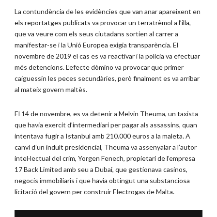
La contundència de les evidències que van anar apareixent en
els reportatges publicats va provocar un terratrèmol a l’illa,
que va veure com els seus ciutadans sortien al carrer a
manifestar-se i la Unió Europea exigia transparència. El
novembre de 2019 el cas es va reactivar i la policia va efectuar
més detencions. L’efecte dòmino va provocar que primer
caiguessin les peces secundàries, però finalment es va arribar
al mateix govern maltès.
El 14 de novembre, es va detenir a Melvin Theuma, un taxista
que havia exercit d’intermediari per pagar als assassins, quan
intentava fugir a Istanbul amb 210.000 euros a la maleta. A
canvi d’un indult presidencial, Theuma va assenyalar a l’autor
intel·lectual del crim, Yorgen Fenech, propietari de l’empresa
17 Back Limited amb seu a Dubai, que gestionava casinos,
negocis immobiliaris i que havia obtingut una substanciosa
licitació del govern per construir Electrogas de Malta.