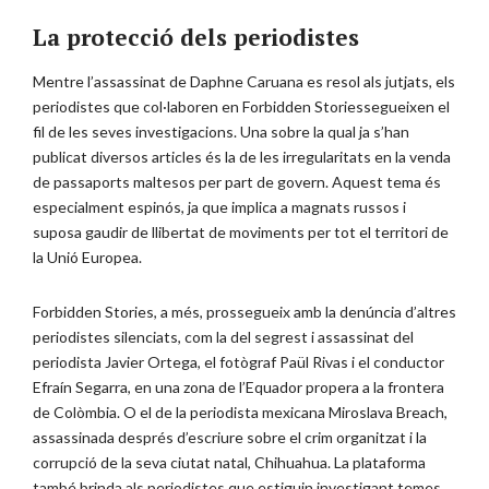
La protecció dels periodistes
Mentre l’assassinat de Daphne Caruana es resol als jutjats, els
periodistes que col·laboren en Forbidden Storiessegueixen el
fil de les seves investigacions. Una sobre la qual ja s’han
publicat diversos articles és la de les irregularitats en la venda
de passaports maltesos per part de govern. Aquest tema és
especialment espinós, ja que implica a magnats russos i
suposa gaudir de llibertat de moviments per tot el territori de
la Unió Europea.
Forbidden Stories, a més, prossegueix amb la denúncia d’altres
periodistes silenciats, com la del segrest i assassinat del
periodista Javier Ortega, el fotògraf Paül Rivas i el conductor
Efraín Segarra, en una zona de l’Equador propera a la frontera
de Colòmbia. O el de la periodista mexicana Miroslava Breach,
assassinada després d’escriure sobre el crim organitzat i la
corrupció de la seva ciutat natal, Chihuahua. La plataforma
també brinda als periodistes que estiguin investigant temes