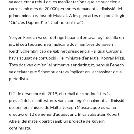
va accelerar a rebuf de les manifestacions que se succeïen al
carrer, amb més de 20.000 persones demanant la dimissió del
primer ministre, Joseph Muscat. A les pancartes es podia llegir
“Gràcies Daphne!” o “Daphne tenia raó”.
Yorgen Fenech va ser detingut quan intentava fugir de l’illa en
iot. El seu testimoni va implicar a dos membres de govern:
Keith Schembri, cap de gabinet presidencial
–
al qual Caruana
havia acusat de corrupció
–
i el ministre d’energia, Konrad Mizzi.
Tots dos van dimitir i el primer va ser detingut, perquè Fenech
va declarar que Schembri estava implicat en l’assassinat de la
periodista.
El 2 de desembre de 2019, el treball dels periodistes i la
pressió dels manifestants van aconseguir finalment la dimissió
del primer ministre de Malta, Joseph Muscat, que es va fer
efectiva el 12 de gener d’aquest any. El va substituir Robert
Abela, del mateix partit i amb un projecte de govern
continuista.