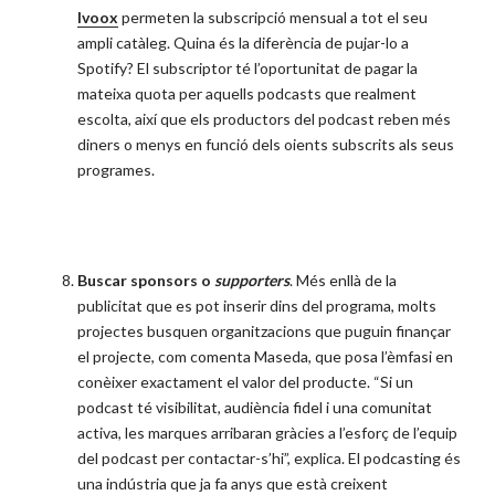
Ivoox
permeten la subscripció mensual a tot el seu
ampli catàleg. Quina és la diferència de pujar-lo a
Spotify? El subscriptor té l’oportunitat de pagar la
mateixa quota per aquells podcasts que realment
escolta, així que els productors del podcast reben més
diners o menys en funció dels oients subscrits als seus
programes.
Buscar sponsors o
supporters
. Més enllà de la
publicitat que es pot inserir dins del programa, molts
projectes busquen organitzacions que puguin finançar
el projecte, com comenta Maseda, que posa l’èmfasi en
conèixer exactament el valor del producte. “Si un
podcast té visibilitat, audiència fidel i una comunitat
activa, les marques arribaran gràcies a l’esforç de l’equip
del podcast per contactar-s’hi”, explica. El podcasting és
una indústria que ja fa anys que està creixent