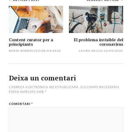
Navegació
per
l'article
Content curator per a
El problema invisible del
principiants
coronavirus
BERTA RODRÍGUEZ
/
28/04/2020
LAURA SAULA
/
12/05/2020
Deixa un comentari
L'ADREÇA ELECTRÒNICA NO ES PUBLICARÀ.
ELS CAMPS NECESSARIS
ESTAN MARCATS AMB
*
COMENTARI
*