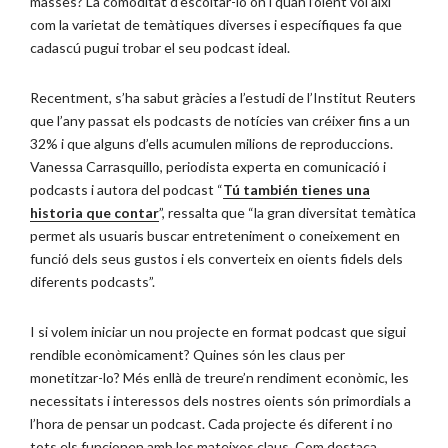
masses? La comoditat d’escoltar-lo on i quan l’oient vol així
com la varietat de temàtiques diverses i específiques fa que
cadascú pugui trobar el seu podcast ideal.
Recentment, s’ha sabut gràcies a l’estudi de l’Institut Reuters
que l’any passat els podcasts de notícies van créixer fins a un
32% i que alguns d’ells acumulen milions de reproduccions.
Vanessa Carrasquillo, periodista experta en comunicació i
podcasts i autora del podcast “
Tú también tienes una
historia que contar
”, ressalta que “la gran diversitat temàtica
permet als usuaris buscar entreteniment o coneixement en
funció dels seus gustos i els converteix en oients fidels dels
diferents podcasts”.
I si volem iniciar un nou projecte en format podcast que sigui
rendible econòmicament? Quines són les claus per
monetitzar-lo? Més enllà de treure’n rendiment econòmic, les
necessitats i interessos dels nostres oients són primordials a
l’hora de pensar un podcast. Cada projecte és diferent i no
tots els funcionen amb les mateixes claus. Com destaca