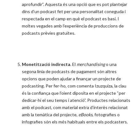
aprofundir”. Aquesta és una opció que es pot plantejar
dins d’un podcast fet per una personalitat coneguda i
respectada en el camp en què el podcast es basi. I
moltes vegades amb l’experiència de produccions de
podcasts prèvies gratuïtes.
Monetització indirecta
. El
merchandising
o una
segona línia de podcasts de pagament són altres
opcions que poden ajudar a finançar un projecte de
podcasting. Per fer-ho, com comenta Izuzquiza, la clau
és la confiança que l’oient diposita en el projecte “per
dedicar-hi el seu temps i atenció”. Productes relacionats
amb el podcast, com material extra d’interès relacionat
amb la temàtica del projecte,
eBooks
, fotografies o
infografies són els més habituals entre els podcasters.