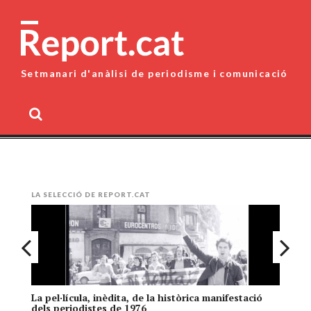
Skip
to
content
Setmanari d'anàlisi de periodisme i comunicació
MENU
LA SELECCIÓ DE REPORT.CAT
La pel·lícula, inèdita, de la històrica manifestació
El
dels periodistes de 1976