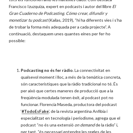
Francisco Izuzquiza, expert en podcasts i autor del llibre
El
Gran Cuaderno de Podcasting. Cómo crear, difundir y
monetizar tu podcast
(Kailas, 2019), “hi ha diferents vies i s’ha
de trobar la forma més adequada per a cada projecte”. A
continuació, destaquem unes quantes eines per fer-ho
possible:
Podcasting no és fer ràdio
. La connectivitat en
qualsevol moment i lloc, a més de la temàtica concreta,
són característiques que la ràdio tradicional no té. És
per això que certes maneres de producció que a la
freqüència modulada tenen èxit, al podcast pot no
funcionar. Florencia Maseda, productora del podcast
‘
#TodoEsFake
’, de la revista argentina Anfibia i
especialitzat en tecnologia i periodisme, agrega que el
podcast “no és una extensió
on demand
de la ràdio” i,
per tant, “és necessari entendre les regles de les