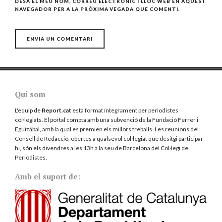
DESA EL MEU NOM, CORREU ELECTRÒNIC I LLOC WEB EN AQUEST
NAVEGADOR PER A LA PRÒXIMA VEGADA QUE COMENTI.
Qui som
L'equip de
Report.cat
està format íntegrament per periodistes
col·legiats. El portal compta amb una subvenció de la Fundació Ferrer i
Eguizábal, amb la qual es premien els millors treballs. Les reunions del
Consell de Redacció, obertes a qualsevol col·legiat que desitgi participar-
hi, són els divendres a les 13h a la seu de Barcelona del
Col·legi de
Periodistes
.
Amb el suport de: