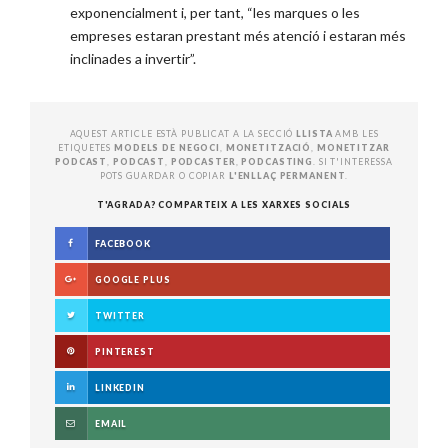
exponencialment i, per tant, “les marques o les
empreses estaran prestant més atenció i estaran més
inclinades a invertir”.
AQUEST ARTICLE ESTÀ PUBLICAT A LA SECCIÓ
LLISTA
AMB LES
ETIQUETES
MODELS DE NEGOCI
,
MONETITZACIÓ
,
MONETITZAR
PODCAST
,
PODCAST
,
PODCASTER
,
PODCASTING
. SI T'INTERESSA
POTS GUARDAR O COPIAR
L'ENLLAÇ PERMANENT
.
T'AGRADA? COMPARTEIX A LES XARXES SOCIALS
FACEBOOK
GOOGLE PLUS
TWITTER
PINTEREST
LINKEDIN
EMAIL