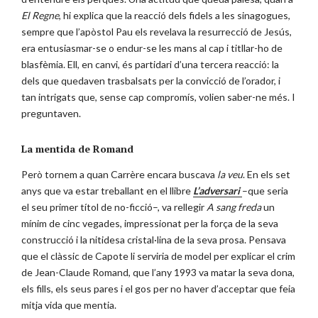
El Regne
, hi explica que la reacció dels fidels a les sinagogues,
sempre que l’apòstol Pau els revelava la resurrecció de Jesús,
era entusiasmar-se o endur-se les mans al cap i titllar-ho de
blasfèmia. Ell, en canvi, és partidari d’una tercera reacció: la
dels que quedaven trasbalsats per la convicció de l’orador, i
tan intrigats que, sense cap compromís, volien saber-ne més. I
preguntaven.
La mentida de Romand
Però tornem a quan Carrère encara buscava
la veu
. En els set
anys que va estar treballant en el llibre
L’adversari
–que seria
el seu primer títol de no-ficció–, va rellegir
A sang freda
un
mínim de cinc vegades, impressionat per la força de la seva
construcció i la nitidesa cristal·lina de la seva prosa. Pensava
que el clàssic de Capote li serviria de model per explicar el crim
de Jean-Claude Romand, que l’any 1993 va matar la seva dona,
els fills, els seus pares i el gos per no haver d’acceptar que feia
mitja vida que mentia.