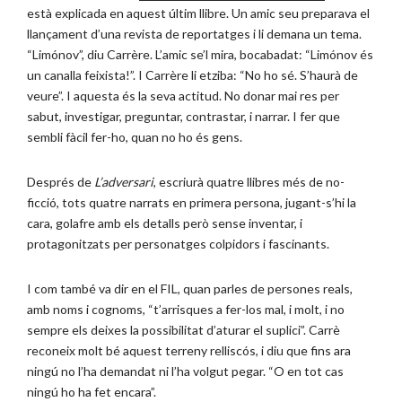
està explicada en aquest últim llibre. Un amic seu preparava el
llançament d’una revista de reportatges i li demana un tema.
“Limónov”, diu Carrère. L’amic se’l mira, bocabadat: “Limónov és
un canalla feixista!”. I Carrère li etziba: “No ho sé. S’haurà de
veure”. I aquesta és la seva actitud. No donar mai res per
sabut, investigar, preguntar, contrastar, i narrar. I fer que
sembli fàcil fer-ho, quan no ho és gens.
Després de
L’adversari
, escriurà quatre llibres més de no-
ficció, tots quatre narrats en primera persona, jugant-s’hi la
cara, golafre amb els detalls però sense inventar, i
protagonitzats per personatges colpidors i fascinants.
I com també va dir en el FIL, quan parles de persones reals,
amb noms i cognoms, “t’arrisques a fer-los mal, i molt, i no
sempre els deixes la possibilitat d’aturar el suplici”. Carrè
reconeix molt bé aquest terreny relliscós, i diu que fins ara
ningú no l’ha demandat ni l’ha volgut pegar. “O en tot cas
ningú ho ha fet encara”.