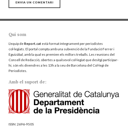
Qui som
L'equip de
Report.cat
està format íntegrament per periodistes
col·legiats. El portal compta amb una subvenció de la Fundació Ferrer i
Eguizábal, amb la qual es premien els millors treballs. Les reunions del
Consell de Redacció, obertes a qualsevol col·legiat que desitgi participar-
hi, són els divendres a les 13h a la seu de Barcelona del
Col·legi de
Periodistes
.
Amb el suport de:
ISSN:
2696-9505