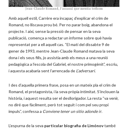
Jean-Claude Romand, l’assassí que mentia tothom
Amb aquell estil, Carrère era incapaç d’explicar el crim de
Romand, no lliscava prou bé. Per no parar boig, abandona el
projecte. I així, sense la pressió de pensar en la seva
publicació, comença a redactar un informe sobre què havia
representat per a ell aquell cas. “El matí del dissabte 9 de
gener de 1993, mentre Jean-Claude Romand matava la seva
dona i els seus fills, jo assistia amb els meus a una reunió
pedagògica a l’escola del Gabriel, el nostre primogènit”, escriu,
i aquesta acabaria sent l’arrencada de
L’adversari
.
I des d’aquella primera frase, posa en un mateix pla el crim de
Romand, el protagonista, i la seva pròpia intimitat. S’inclouen la
història, i aquest resulta ser el desllorigador. La resta “va venir,
no diré que fàcilment, però tot seguit i com pel seu propi
impuls”, confessa a
Conviene tener un sitio adonde ir
.
L’espurna de la seva
particular biografia de Limónov
també