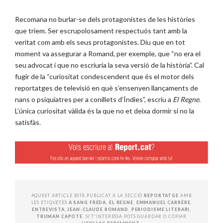
Recomana no burlar-se dels protagonistes de les històries
que triem. Ser escrupolosament respectuós tant amb la
veritat com amb els seus protagonistes. Diu que en tot
moment va assegurar a Romand, per exemple, que “no era el
seu advocat i que no escriuria la seva versió de la història”. Cal
fugir de la “curiositat condescendent que és el motor dels
reportatges de televisió en què s’ensenyen llançaments de
nans o psiquiatres per a conillets d’Índies”, escriu a
El Regne
.
L’única curiositat vàlida és la que no et deixa dormir si no la
satisfàs.
AQUEST ARTICLE ESTÀ PUBLICAT A LA SECCIÓ
REPORTATGE
AMB
LES ETIQUETES
A SANG FREDA
,
EL REGNE
,
EMMANUEL CARRÈRE
,
ENTREVISTA
,
JEAN-CLAUDE ROMAND
,
PERIODISME LITERARI
,
TRUMAN CAPOTE
. SI T'INTERESSA POTS GUARDAR O COPIAR