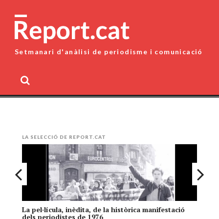
Skip
to
content
Setmanari d'anàlisi de periodisme i comunicació
MENU
LA SELECCIÓ DE REPORT.CAT
La pel·lícula, inèdita, de la històrica manifestació
El
dels periodistes de 1976