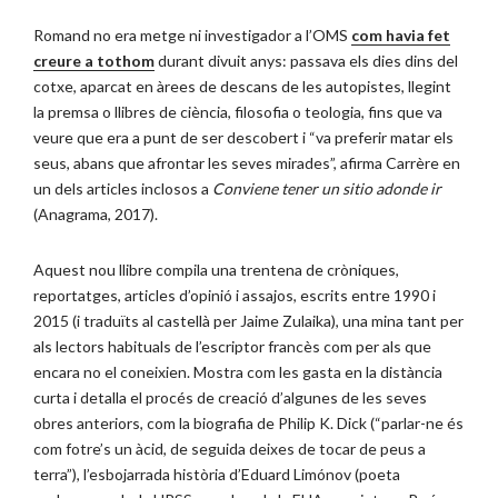
Romand no era metge ni investigador a l’OMS
com havia fet
creure a tothom
durant divuit anys: passava els dies dins del
cotxe, aparcat en àrees de descans de les autopistes, llegint
la premsa o llibres de ciència, filosofia o teologia, fins que va
veure que era a punt de ser descobert i “va preferir matar els
seus, abans que afrontar les seves mirades”, afirma Carrère en
un dels articles inclosos a
Conviene tener un sitio adonde ir
(Anagrama, 2017).
Aquest nou llibre compila una trentena de cròniques,
reportatges, articles d’opinió i assajos, escrits entre 1990 i
2015 (i traduïts al castellà per Jaime Zulaika), una mina tant per
als lectors habituals de l’escriptor francès com per als que
encara no el coneixien. Mostra com les gasta en la distància
curta i detalla el procés de creació d’algunes de les seves
obres anteriors, com la biografia de Philip K. Dick (“parlar-ne és
com fotre’s un àcid, de seguida deixes de tocar de peus a
terra”), l’esbojarrada història d’Eduard Limónov (poeta