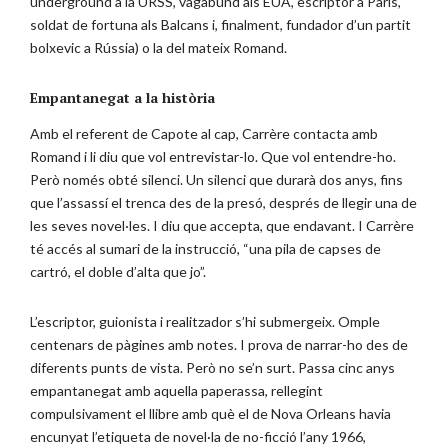
underground a la URSS, vagabund als EUA, escriptor a París,
soldat de fortuna als Balcans i, finalment, fundador d’un partit
bolxevic a Rússia) o la del mateix Romand.
Empantanegat a la història
Amb el referent de Capote al cap, Carrère contacta amb
Romand i li diu que vol entrevistar-lo. Que vol entendre-ho.
Però només obté silenci. Un silenci que durarà dos anys, fins
que l’assassí el trenca des de la presó, després de llegir una de
les seves novel·les. I diu que accepta, que endavant. I Carrère
té accés al sumari de la instrucció, “una pila de capses de
cartró, el doble d’alta que jo”.
L’escriptor, guionista i realitzador s’hi submergeix. Omple
centenars de pàgines amb notes. I prova de narrar-ho des de
diferents punts de vista. Però no se’n surt. Passa cinc anys
empantanegat amb aquella paperassa, rellegint
compulsivament el llibre amb què el de Nova Orleans havia
encunyat l’etiqueta de novel·la de no-ficció l’any 1966,