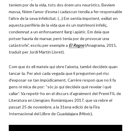
teníem por de la vida, tots dos érem uns neuròtics. Bevíem
massa, fèiem l’amor d’esma i cadascun tendia a fer responsable
l’altre de la seva infelicitat. (…) Em sentia impotent, exiliat en
aquesta perifèria de la vida que és un matrimoni infeliç,
condemnat a un enfonsament llarg i apàtic. Em deia que
potser hauria de marxar, però tenia por de provocar una
catàstrofe”, escriu per exemple a
El Regne
(Anagrama, 2015,
traduït per Jordi Martín Lloret).
Com que és ell mateix qui obre l’aixeta, també decideix quan
tancar-la. Per això cada vegada que li pregunten pel risc
d’exposar-se tan impúdicament, Carrère respon que no li fa
gens ni mica de por: “sóc jo qui decideix què revelar i què
callar”. Va repetir-ho en el discurs d’agraïment del Premi FIL de
Literatura en Llengües Romàniques 2017, que va rebre el
passat 25 de novembre, a la 31ena edició de la Fira
Internacional del Llibre de Guadalajara (Mèxic).