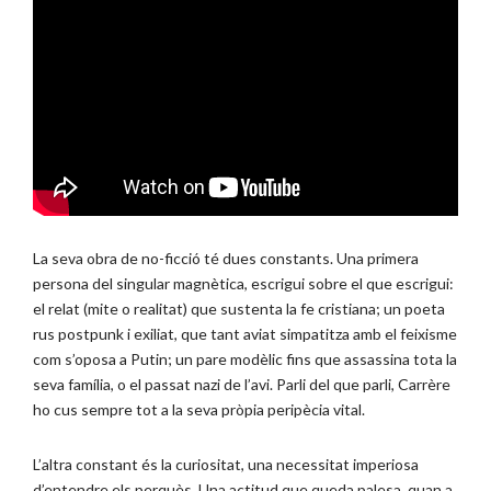
La seva obra de no-ficció té dues constants. Una primera
persona del singular magnètica, escrigui sobre el que escrigui:
el relat (mite o realitat) que sustenta la fe cristiana; un poeta
rus postpunk i exiliat, que tant aviat simpatitza amb el feixisme
com s’oposa a Putin; un pare modèlic fins que assassina tota la
seva família, o el passat nazi de l’avi. Parli del que parli, Carrère
ho cus sempre tot a la seva pròpia peripècia vital.
L’altra constant és la curiositat, una necessitat imperiosa
d’entendre els perquès. Una actitud que queda palesa, quan a