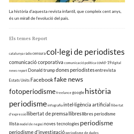
La història d’aquesta revista infantil, que compleix cent anys,
és un mirall de l’evolució del país.
Els temes Report
col·legi de periodistes
censura
catalunya ràdio
comunicació corporativa
covid-19
comunicació política
digital
dones periodistes
Donald trump
entrevista
news report
fake news
Facebook
Estats Units
història
fotoperiodisme
google
freelance
periodisme
intel·ligència artificial
infografia
llibertat
llibertat de premsa
llibres
llibres periodisme
d'expressió
periodisme
llista
noves tecnologies
model de negoci
periodisme d'investigació
periodisme de dades