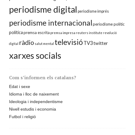
periodisme digital
periodisme imprés
periodisme internacional
periodisme polític
política
premsa escrita
premsa impresa
reuters institute
revolució
televisió
ràdio
TV3
twitter
digital
salut mental
xarxes socials
Com s’informen els catalans?
Edat i sexe
Idioma i lloc de naixement
Ideologia i independentisme
Nivell estudis i economia
Futbol i religió