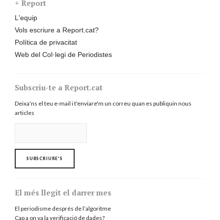
+ Report
L'equip
Vols escriure a Report.cat?
Política de privacitat
Web del Col·legi de Periodistes
Subscriu-te a Report.cat
Deixa'ns el teu e-mail i t'enviare'm un correu quan es publiquin nous
articles
El més llegit el darrer mes
El periodisme després de l’algoritme
Cap a on va la verificació de dades?