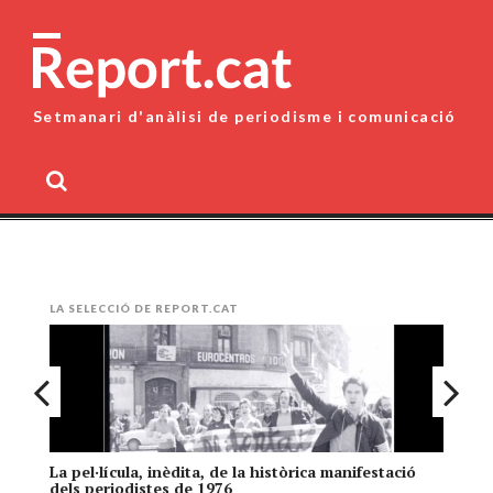
Skip
to
content
Setmanari d'anàlisi de periodisme i comunicació
MENU
LA SELECCIÓ DE REPORT.CAT
La pel·lícula, inèdita, de la històrica manifestació
El
dels periodistes de 1976