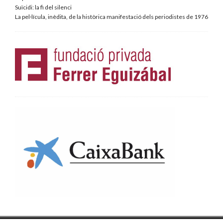
Suïcidi: la fi del silenci
La pel·lícula, inèdita, de la històrica manifestació dels periodistes de 1976