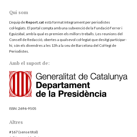
Qui som
L'equip de
Report.cat
està format íntegrament per periodistes
col·legiats. El portal compta amb una subvenció de la Fundació Ferrer i
Eguizábal, amb la qual es premien els millors treballs. Les reunions del
Consell de Redacció, obertes a qualsevol col·legiat que desitgi participar-
hi, són els divendres a les 13h a la seu de Barcelona del
Col·legi de
Periodistes
.
Amb el suport de:
ISSN:
2696-9505
Altres
#167 (sense títol)