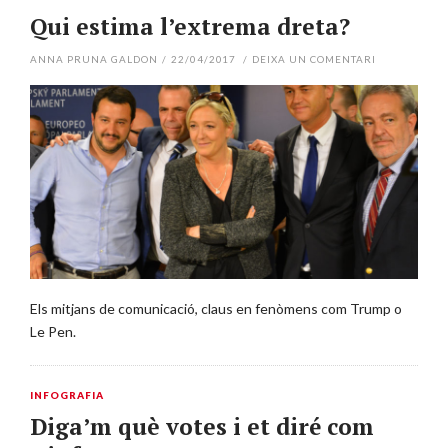
Qui estima l’extrema dreta?
ANNA PRUNA GALDON
/
22/04/2017
/
DEIXA UN COMENTARI
Els mitjans de comunicació, claus en fenòmens com Trump o
Le Pen.
INFOGRAFIA
Diga’m què votes i et diré com