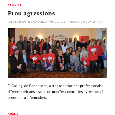
CRÒNICA
Prou agressions
JOSÉ LUÍS GÓMEZ GALARZO
/
05/12/2017
/
DEIXA UN COMENTARI
El Col·legi de Periodistes, altres associacions professionals i
diferents mitjans signen un manifest contra les agressions i
pressions a informadors.
ANÀLISI