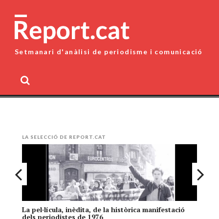
Skip
to
content
Setmanari d'anàlisi de periodisme i comunicació
MENU
LA SELECCIÓ DE REPORT.CAT
La pel·lícula, inèdita, de la històrica manifestació
El
dels periodistes de 1976