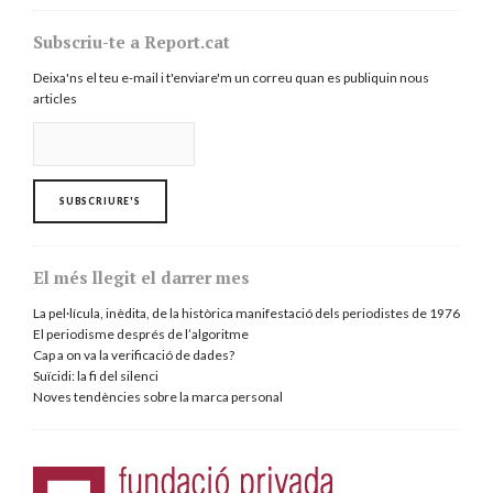
Subscriu-te a Report.cat
Deixa'ns el teu e-mail i t'enviare'm un correu quan es publiquin nous
articles
El més llegit el darrer mes
La pel·lícula, inèdita, de la històrica manifestació dels periodistes de 1976
El periodisme després de l’algoritme
Cap a on va la verificació de dades?
Suïcidi: la fi del silenci
Noves tendències sobre la marca personal