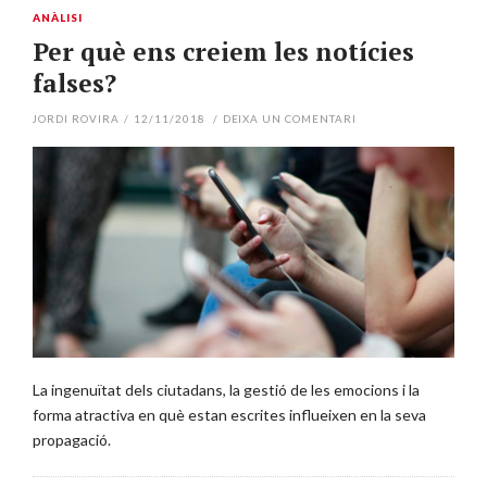
ANÀLISI
Per què ens creiem les notícies
falses?
JORDI ROVIRA
/
12/11/2018
/
DEIXA UN COMENTARI
La ingenuïtat dels ciutadans, la gestió de les emocions i la
forma atractiva en què estan escrites influeixen en la seva
propagació.