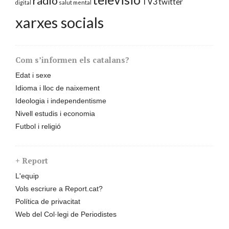
ràdio
TV3
twitter
digital
salut mental
xarxes socials
Com s’informen els catalans?
Edat i sexe
Idioma i lloc de naixement
Ideologia i independentisme
Nivell estudis i economia
Futbol i religió
+ Report
L'equip
Vols escriure a Report.cat?
Política de privacitat
Web del Col·legi de Periodistes