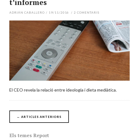
t’informes
ADRIÁN CABALLERO
/
19/11/2016
/
2
COMENTARIS
El CEO revela la relació entre ideologia i dieta mediàtica.
Posts
←
ARTICLES ANTERIORS
navigation
Els temes Report