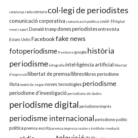
col·legi de periodistes
censura
catalunya ràdio
comunicació corporativa
covid-19
comunicació política
digital
dones periodistes
Donald trump
entrevista
news report
fake news
Facebook
Estats Units
història
fotoperiodisme
google
freelance
periodisme
intel·ligència artificial
infografia
llibertat
llibertat de premsa
llibres
llibres periodisme
d'expressió
periodisme
llista
noves tecnologies
model de negoci
periodisme d'investigació
periodisme de dades
periodisme digital
periodisme imprés
periodisme internacional
periodisme polític
política
premsa escrita
premsa impresa
reuters institute
revolució
televisió