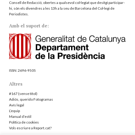
Consell de Redacció, obertes a qualsevol col·legiat que desitgi participar-
hi, són els divendres a les 13h a la seu de Barcelona del
Col·legi de
Periodistes
.
Amb el suport de:
ISSN:
2696-9505
Altres
#167 (sense títol)
Adiós, querido Fotogramas
Avís legal
L’equip
Manual d’estil
Política de cookies
Vols escriure a Report.cat?