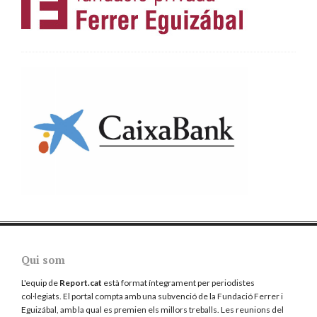
Qui som
L'equip de
Report.cat
està format íntegrament per periodistes
col·legiats. El portal compta amb una subvenció de la Fundació Ferrer i
Eguizábal, amb la qual es premien els millors treballs. Les reunions del