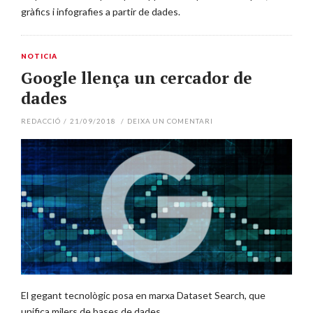
gràfics i infografies a partir de dades.
NOTICIA
Google llença un cercador de
dades
REDACCIÓ
/
21/09/2018
/
DEIXA UN COMENTARI
El gegant tecnològic posa en marxa Dataset Search, que
unifica milers de bases de dades.