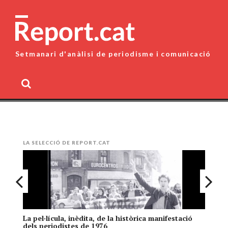
Skip
to
content
Setmanari d'anàlisi de periodisme i comunicació
MENU
LA SELECCIÓ DE REPORT.CAT
La pel·lícula, inèdita, de la històrica manifestació
El
dels periodistes de 1976