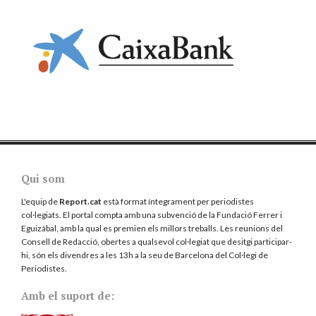
Qui som
L'equip de
Report.cat
està format íntegrament per periodistes
col·legiats. El portal compta amb una subvenció de la Fundació Ferrer i
Eguizábal, amb la qual es premien els millors treballs. Les reunions del
Consell de Redacció, obertes a qualsevol col·legiat que desitgi participar-
hi, són els divendres a les 13h a la seu de Barcelona del
Col·legi de
Periodistes
.
Amb el suport de: