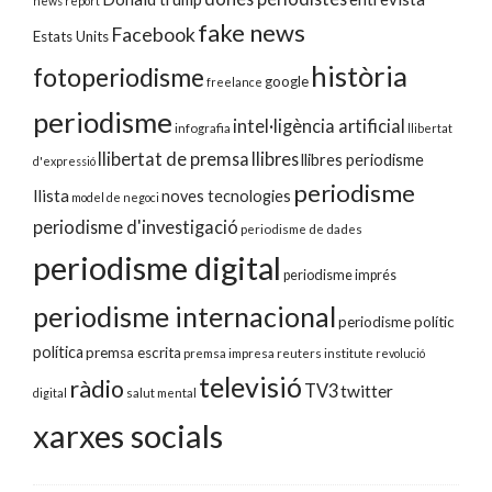
news report
fake news
Facebook
Estats Units
història
fotoperiodisme
google
freelance
periodisme
intel·ligència artificial
infografia
llibertat
llibertat de premsa
llibres
llibres periodisme
d'expressió
periodisme
llista
noves tecnologies
model de negoci
periodisme d'investigació
periodisme de dades
periodisme digital
periodisme imprés
periodisme internacional
periodisme polític
política
premsa escrita
premsa impresa
reuters institute
revolució
televisió
ràdio
TV3
twitter
digital
salut mental
xarxes socials