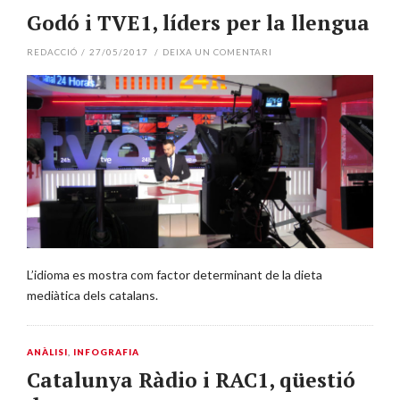
Godó i TVE1, líders per la llengua
REDACCIÓ
/
27/05/2017
/
DEIXA UN COMENTARI
L’idioma es mostra com factor determinant de la dieta
mediàtica dels catalans.
ANÀLISI
,
INFOGRAFIA
Catalunya Ràdio i RAC1, qüestió