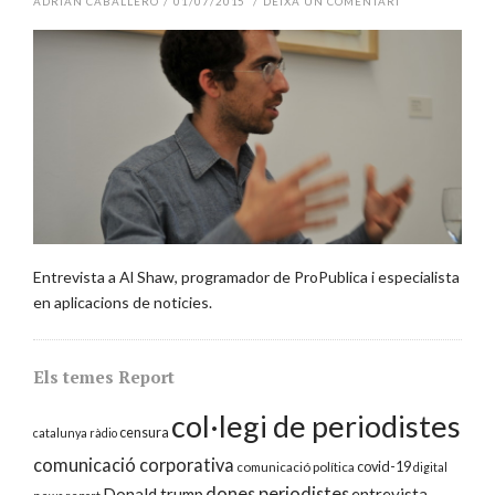
ADRIÁN CABALLERO
/
01/07/2015
/
DEIXA UN COMENTARI
Entrevista a Al Shaw, programador de ProPublica i especialista
en aplicacions de noticies.
Els temes Report
col·legi de periodistes
censura
catalunya ràdio
comunicació corporativa
covid-19
comunicació política
digital
dones periodistes
Donald trump
entrevista