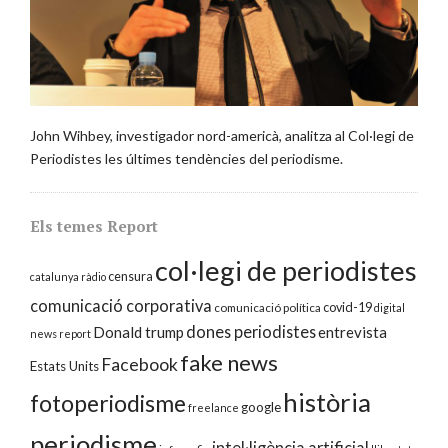
John Wihbey, investigador nord-americà, analitza al Col·legi de
Periodistes les últimes tendències del periodisme.
Els temes Report
col·legi de periodistes
censura
catalunya ràdio
comunicació corporativa
covid-19
comunicació política
digital
dones periodistes
Donald trump
entrevista
news report
fake news
Facebook
Estats Units
història
fotoperiodisme
google
freelance
periodisme
intel·ligència artificial