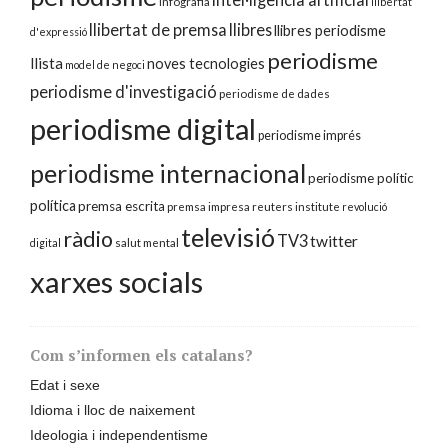
infografia
llibertat
llibertat de premsa
llibres
llibres periodisme
d'expressió
periodisme
llista
noves tecnologies
model de negoci
periodisme d'investigació
periodisme de dades
periodisme digital
periodisme imprés
periodisme internacional
periodisme polític
política
premsa escrita
premsa impresa
reuters institute
revolució
televisió
ràdio
TV3
twitter
digital
salut mental
xarxes socials
Com s’informen els catalans?
Edat i sexe
Idioma i lloc de naixement
Ideologia i independentisme