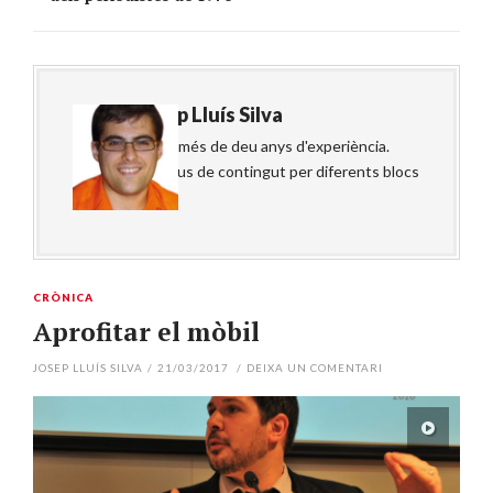
About
Josep Lluís Silva
Periodista amb més de deu anys d'experiència.
Redacta tot tipus de contingut per diferents blocs
i mitjans online.
CRÒNICA
Aprofitar el mòbil
JOSEP LLUÍS SILVA
/
21/03/2017
/
DEIXA UN COMENTARI