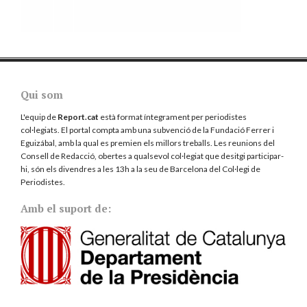
Qui som
L'equip de
Report.cat
està format íntegrament per periodistes
col·legiats. El portal compta amb una subvenció de la Fundació Ferrer i
Eguizábal, amb la qual es premien els millors treballs. Les reunions del
Consell de Redacció, obertes a qualsevol col·legiat que desitgi participar-
hi, són els divendres a les 13h a la seu de Barcelona del
Col·legi de
Periodistes
.
Amb el suport de: