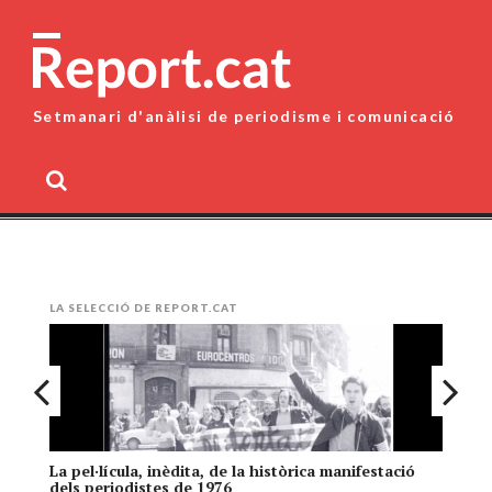
Skip
to
content
Setmanari d'anàlisi de periodisme i comunicació
MENU
LA SELECCIÓ DE REPORT.CAT
La pel·lícula, inèdita, de la històrica manifestació
El
dels periodistes de 1976