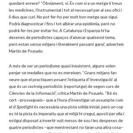
quedant enrere? “Òbviament, sí. És com si a un metge li treus
les medicines, l’instrumental i tot el necessari per al seu ofici i
li dius que curi. No pot fer-ho per molt bon metge que sigui.
Podrà diagnosticar i fins i tot albirar una epidèmia, però no
podrà fer res per evitar-ho. A Catalunya i Espanya hi ha
desenes de periodistes capaços d’aixecar qualsevol tema,
però estan sense mitjans i literalment passant gana”, adverteix
Martín de Pozuelo.
A més de ser un periodisme quasi inexistent, alguns volen
penjar-se medalles que no es mereixen. “Grans mitjans fan
veure que el practiquen posant l’etiqueta d’’investigació’ al
que és un rastreig periodístic (reportatge) de segon curs de
Ciències de la Informació”, critica Martín de Pozuelo. “Bé és
cert –prossegueix– que a l’hora d’investigar un assumpte com
el d’
Spotlight
és necessària una pista sòlida inicial, però un cop
es té la pista és imperatiu que el mitjà hi cregui, aposti per ella i
estigui disposat a invertir vuit mesos de sou i les despeses de
quatre periodistes –que mentrestant no faran una altra cosa–