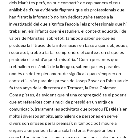
dels Maristes però, no puc compartir de cap manera el teu
anàlisi: és d’una evidència flagrant que els professionals que
han filtrat la informació no han dedicat gaire temps a la
investigació del que significa l’escola i els professionals que hi
treballen, els infants que hi estudien, el context educatiu i de
valors de Maristes; sobretot, tampoc a saber perquè es
produeix la filtració de la informació i en base a quins objectius,
i sobretot, trobo a faltar comprendre el context en el que es
produeix el text d’aquesta història. “Com a persones que
trebhallem en l’àmbit de la llengua, sabem que les paraules
només es doten plenament de significat quan s’empren en
context”… són paraules preses de Josep Bover en l’obituari de
fa tres anys de la directora de Termcat, la Rosa Colomer.
Com a pistes, és evident que ni una congregació té el poder al
que et refereixes com a nucli de pressió en un mitjà de
comunicació, (rarament les activitats que promou l’Església en
molts i diversos àmbits, amb milers de persones en servei
divers són difoses per la premsa); ni tampoc pot moure a
engany a un periodista una sola història. Perquè un bon
reportatge tingui pes, com tu mateix conclous, calen hores de