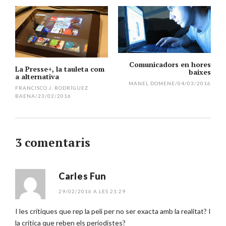
per
l'article
Comunicadors en hores
La Presse+, la tauleta com
baixes
a alternativa
MANEL DOMENE
/
04/03/2016
FRANCISCO J. RODRÍGUEZ
BAENA
/
23/02/2016
3 comentaris
Carles Fun
29/02/2016 A LES 21:29
I les crítiques que rep la peli per no ser exacta amb la realitat? I
la crítica que reben els periodistes?