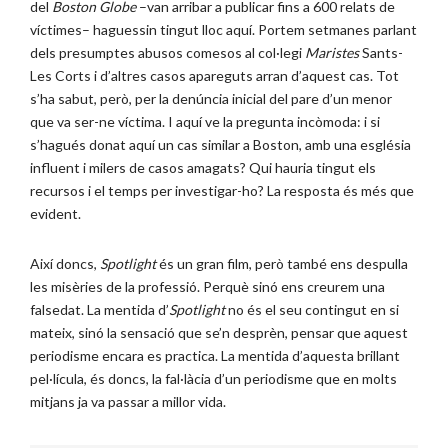
del
Boston Globe
–van arribar a publicar fins a 600 relats de
víctimes– haguessin tingut lloc aquí. Portem setmanes parlant
dels presumptes abusos comesos al col·legi
Maristes
Sants-
Les Corts i d’altres casos apareguts arran d’aquest cas. Tot
s’ha sabut, però, per la denúncia inicial del pare d’un menor
que va ser-ne víctima. I aquí ve la pregunta incòmoda: i si
s’hagués donat aquí un cas similar a Boston, amb una església
influent i milers de casos amagats? Qui hauria tingut els
recursos i el temps per investigar-ho? La resposta és més que
evident.
Així doncs,
Spotlight
és un gran film, però també ens despulla
les misèries de la professió. Perquè sinó ens creurem una
falsedat. La mentida d’
Spotlight
no és el seu contingut en si
mateix, sinó la sensació que se’n desprèn, pensar que aquest
periodisme encara es practica. La mentida d’aquesta brillant
pel·lícula, és doncs, la fal·làcia d’un periodisme que en molts
mitjans ja va passar a millor vida.