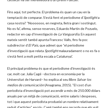
Fins aquí, tot perfecte. El problema és quan un cau en la
temptació de comparar. S’està fent el periodisme d’
Spotlight
a
casa nostra? “Nooooooo, en negreta, lletra gran i sostingut.
No es fa”, afirma, sense reserves, Eduardo Martín de Pozuelo,
redactor en cap d’Investigació de
La Vanguardia
. En aquest
mateix sentit també apunta Francesc Valls, fins fa poc
subdirector d’
El País
, que admet que “el periodisme
d’investigació que relata
Spotlight
malauradament o no es fa o
s’està fent a molt petita escala a Catalunya”.
El principal problema és que el periodisme d’investigació és
car, molt car. Julia Cagé –doctora en economia per la
Universitat de Harvard– ho explica al seu llibre
Salvar los
medios de comunicación
(Anagrama, 2015). “El cost d’un
periodista d’investigació pot ascendir a més de 250.000 dòlars
anuals per un mitjà de comunicació, entre salaris i despeses,
tot i que aquest periodista produeixi un nombre relativament
reduït d’articles”, escriu. Cagé també ens recorda que els vuit