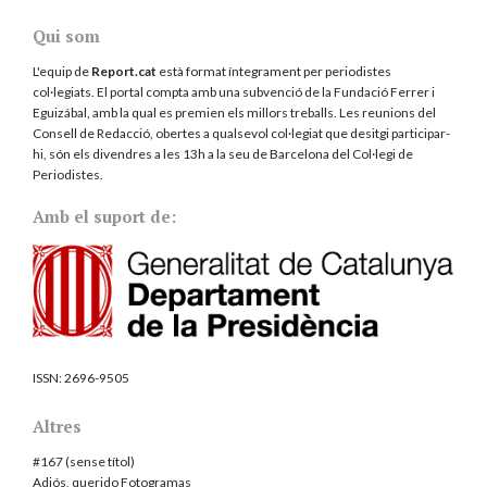
Qui som
L'equip de
Report.cat
està format íntegrament per periodistes
col·legiats. El portal compta amb una subvenció de la Fundació Ferrer i
Eguizábal, amb la qual es premien els millors treballs. Les reunions del
Consell de Redacció, obertes a qualsevol col·legiat que desitgi participar-
hi, són els divendres a les 13h a la seu de Barcelona del
Col·legi de
Periodistes
.
Amb el suport de:
ISSN:
2696-9505
Altres
#167 (sense títol)
Adiós, querido Fotogramas