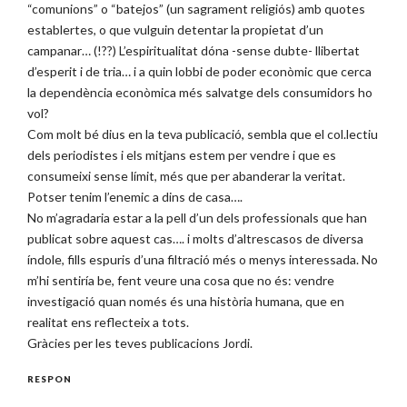
“comunions” o “batejos” (un sagrament religiós) amb quotes
establertes, o que vulguin detentar la propietat d’un
campanar… (!??) L’espiritualitat dóna -sense dubte- llibertat
d’esperit i de tria… i a quin lobbi de poder econòmic que cerca
la dependència econòmica més salvatge dels consumidors ho
vol?
Com molt bé dius en la teva publicació, sembla que el col.lectiu
dels periodistes i els mitjans estem per vendre i que es
consumeixi sense límit, més que per abanderar la veritat.
Potser tenim l’enemic a dins de casa….
No m’agradaria estar a la pell d’un dels professionals que han
publicat sobre aquest cas…. i molts d’altrescasos de diversa
índole, fills espuris d’una filtració més o menys interessada. No
m’hi sentiría be, fent veure una cosa que no és: vendre
investigació quan només és una història humana, que en
realitat ens reflecteix a tots.
Gràcies per les teves publicacions Jordi.
RESPON