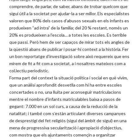
comprendre, de parlar, de saber, abans de trobar quelcom que
sigui útil a la societat per ajudar-la a ser millor. Els especialistes
valoren que 80% dels casos d’abusos sexuals en els infants es
produeixen “ad intra” de la família; del 20 % restant, només un
20% es produeixen a l’escola… a totes les escoles. Es terrible
que passi. Però hem de ser capaços de mirar tots els angles de
la qüestió abans de publicar i posar-hi context a la història. Fer
un bon reportatge d’investigació sobre això requereix que ens
mirem de fit a fit com a societat, a i nosaltres mateixos com a
col.lectiu periodístic.
Forma part del context la situació política i social en què vivim,
que un anàlisi aprofondit desvetlla com hi ha entre escoles
concertades o no, una lluita per aconseguir matriculacions
mentre el nombre d’infants matriculables baixa a pasos de
gegant: 7.000 en un sol curs, a causa de la reducció de la
natalitat; i també com s’estàn articulant diverses campanyes
de desprestigi del fet religiós (sigui del àmbit de sigui) en una
mena de progressiva secularització i apropiació d’objectius,
com mostra que els ajuntaments començin a organitzar