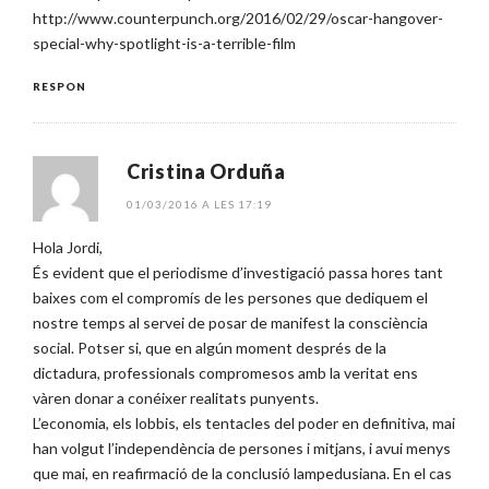
http://www.counterpunch.org/2016/02/29/oscar-hangover-
special-why-spotlight-is-a-terrible-film
RESPON
Cristina Orduña
01/03/2016 A LES 17:19
Hola Jordi,
És evident que el periodisme d’investigació passa hores tant
baixes com el compromís de les persones que dediquem el
nostre temps al servei de posar de manifest la consciència
social. Potser si, que en algún moment després de la
dictadura, professionals compromesos amb la veritat ens
vàren donar a conéixer realitats punyents.
L’economia, els lobbis, els tentacles del poder en definitiva, mai
han volgut l’independència de persones i mitjans, i avui menys
que mai, en reafirmació de la conclusió lampedusiana. En el cas