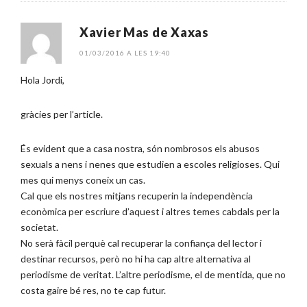
Xavier Mas de Xaxas
01/03/2016 A LES 19:40
Hola Jordi,
gràcies per l’article.
És evident que a casa nostra, són nombrosos els abusos
sexuals a nens i nenes que estudien a escoles religioses. Qui
mes qui menys coneix un cas.
Cal que els nostres mitjans recuperin la independència
econòmica per escriure d’aquest i altres temes cabdals per la
societat.
No serà fàcil perquè cal recuperar la confiança del lector i
destinar recursos, però no hi ha cap altre alternativa al
periodisme de veritat. L’altre periodisme, el de mentida, que no
costa gaire bé res, no te cap futur.