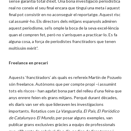
sense garantia total d’èxit. Una bona investigació periodística
real no coneix el seu final encara que tingui una meta i aquest
final pot consistir en no aconseguir el reportatge. Aquest risc
cal assumir-ho. Els directors dels mitjans espanyols admiren
aquest periodisme, se’ls omple la boca de la seva excel·lència
quan el compren fet, però no s’arrisquen a practicar-lo. Es fa
alguna cosa, a força de periodistes franctiradors que tenen
moltíssim mèrit”.
Freelance en precari
Aquests ‘franctiradors’ als quals es refereix Martín de Pozuelo
són freelance. Autònoms que per compte propi –i assumint
tots els riscos– han agafat bona part del relleu d’una feina que
anys enrere feien els grans mitjans. Perquè durant dècades,
els diaris van ser els que lideraven les investigacions
importants. Rotatius com
La Vanguardia, El País, El Periódico
de Catalunya
o
El Mundo,
per posar alguns exemples, van
publicar grans exclusives gràcies a equips de professionals