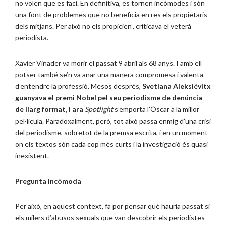
no volen que es faci. En definitiva, es tornen incòmodes i són
una font de problemes que no beneficia en res els propietaris
dels mitjans. Per això no els propicien”, criticava el veterà
periodista.
Xavier Vinader va morir el passat 9 abril als 68 anys. I amb ell
potser també se’n va anar una manera compromesa i valenta
d’entendre la professió. Mesos després,
Svetlana Aleksiévitx
guanyava el premi Nobel pel seu periodisme de denúncia
de llarg format, i ara
Spotlight
s’emporta l’Òscar a la millor
pel·lícula. Paradoxalment, però, tot això passa enmig d’una crisi
del periodisme, sobretot de la premsa escrita, i en un moment
on els textos són cada cop més curts i la investigació és quasi
inexistent.
Pregunta incòmoda
Per això, en aquest context, fa por pensar què hauria passat si
els milers d’abusos sexuals que van descobrir els periodistes