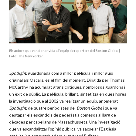
Els actors que van donar vida a l'equip de reporters del Boston Globe. |
Foto: The New Yorker.
Spotlight
, guardonada com a millor pel·lícula i millor guió
original als Oscars, és el film del moment. Dirigida per Thomas
McCarthy, ha acumulat grans crítiques, nombrosos guardons i
un èxit de públic. La pel·lícula, brillant, sintetitza en dues hores
la investigació que al 2002 va realitzar un equip, anomenat
Spotlight
, de quatre periodistes del
Boston Globe
i que va
destapar els escàndols de pederàstia comesos al llarg de
dècades per capellans de Massachussets. Una investigació
que va escandalitzar l’opinió pública, va sacsejar l’Esglèsia
catòlica i va ser mereixedora d’un premi Pulitzer.