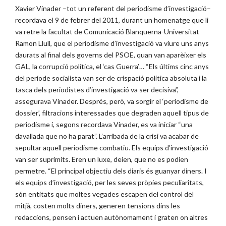
Xavier Vinader –tot un referent del periodisme d’investigació–
recordava el 9 de febrer del 2011, durant un homenatge que li
va retre la facultat de Comunicació Blanquerna-Universitat
Ramon Llull, que el periodisme d’investigació va viure uns anys
daurats al final dels governs del PSOE, quan van aparèixer els
GAL, la corrupció política, el ‘cas Guerra’… “Els últims cinc anys
del període socialista van ser de crispació política absoluta i la
tasca dels periodistes d’investigació va ser decisiva”,
assegurava Vinader. Després, però, va sorgir el ‘periodisme de
dossier’, filtracions interessades que degraden aquell tipus de
periodisme i, segons recordava Vinader, es va iniciar “una
davallada que no ha parat”. L’arribada de la crisi va acabar de
sepultar aquell periodisme combatiu. Els equips d’investigació
van ser suprimits. Eren un luxe, deien, que no es podien
permetre. “El principal objectiu dels diaris és guanyar diners. I
els equips d’investigació, per les seves pròpies peculiaritats,
són entitats que moltes vegades escapen del control del
mitjà, costen molts diners, generen tensions dins les
redaccions, pensen i actuen autònomament i graten on altres