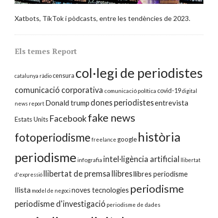
Xatbots, TikTok i pòdcasts, entre les tendències de 2023.
Els temes Report
col·legi de periodistes
censura
catalunya ràdio
comunicació corporativa
covid-19
comunicació política
digital
dones periodistes
Donald trump
entrevista
news report
fake news
Facebook
Estats Units
història
fotoperiodisme
google
freelance
periodisme
intel·ligència artificial
infografia
llibertat
llibertat de premsa
llibres
llibres periodisme
d'expressió
periodisme
llista
noves tecnologies
model de negoci
periodisme d'investigació
periodisme de dades