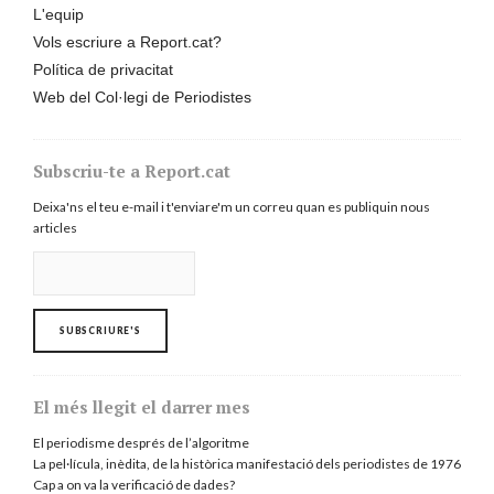
L'equip
Vols escriure a Report.cat?
Política de privacitat
Web del Col·legi de Periodistes
Subscriu-te a Report.cat
Deixa'ns el teu e-mail i t'enviare'm un correu quan es publiquin nous
articles
El més llegit el darrer mes
El periodisme després de l’algoritme
La pel·lícula, inèdita, de la històrica manifestació dels periodistes de 1976
Cap a on va la verificació de dades?