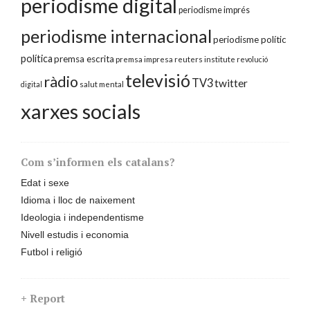
periodisme digital
periodisme imprés
periodisme internacional
periodisme polític
política
premsa escrita
premsa impresa
reuters institute
revolució
televisió
ràdio
TV3
twitter
digital
salut mental
xarxes socials
Com s’informen els catalans?
Edat i sexe
Idioma i lloc de naixement
Ideologia i independentisme
Nivell estudis i economia
Futbol i religió
+ Report