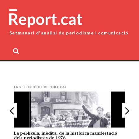
Skip
to
content
Setmanari d'anàlisi de periodisme i comunicació
MENU
LA SELECCIÓ DE REPORT.CAT
La pel·lícula, inèdita, de la històrica manifestació
El
dels periodistes de 1976