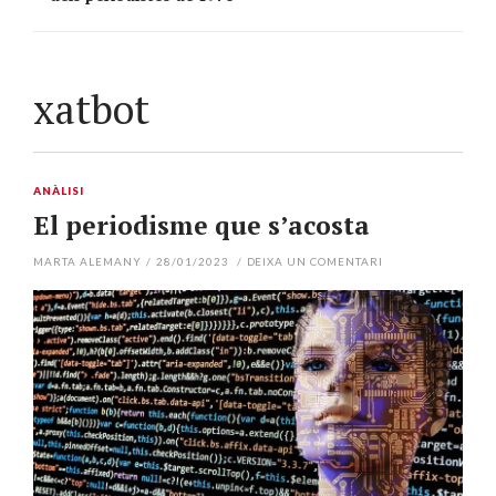
xatbot
ANÀLISI
El periodisme que s’acosta
MARTA ALEMANY
/
28/01/2023
/
DEIXA UN COMENTARI