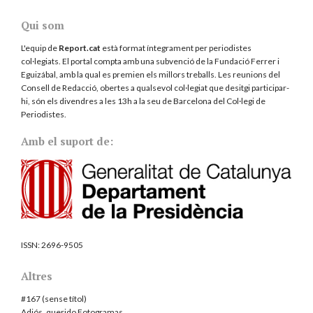
Qui som
L'equip de
Report.cat
està format íntegrament per periodistes
col·legiats. El portal compta amb una subvenció de la Fundació Ferrer i
Eguizábal, amb la qual es premien els millors treballs. Les reunions del
Consell de Redacció, obertes a qualsevol col·legiat que desitgi participar-
hi, són els divendres a les 13h a la seu de Barcelona del
Col·legi de
Periodistes
.
Amb el suport de:
ISSN:
2696-9505
Altres
#167 (sense títol)
Adiós, querido Fotogramas