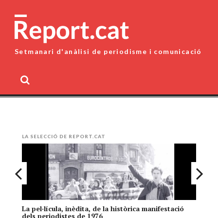
Skip
to
content
Setmanari d'anàlisi de periodisme i comunicació
MENU
LA SELECCIÓ DE REPORT.CAT
La pel·lícula, inèdita, de la històrica manifestació
El
dels periodistes de 1976