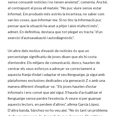
sense consumir notícies i no tenen ansietat”, comenta. Ara bé,
el contrapunt el posa ell mateix: “No puc viure sense estar
informat. Em produeix més estrès la incertesa, no saber com
van les coses, que informar-me. Si no tinc la informació puc
pensar que la situació ha anat a pitjor i això m’afecti més”,
admet. En definitiva, destaca que tot plegat es tracta “d’un
exercici d’autoavaluació i autodiagnòstic”.
Un altre dels motius d’evasió de notícies és que un
percentatge significatiu de joves diuen que els hi costa
d’entendre. Els mitjans de comunicació, doncs, haurien de
centrar els seus esforços a adreçar-se correctament a
aquesta franja d’edat i adaptar el seu llenguatge, ja sigui amb
plataformes exclusives dedicades a la generació Z o amb una
manera diferent d’explicar-se. “Els joves haurien d’estar
informats i ens convé que així sigui. S’hauria d’actualitzar el
llenguatge sense perdre l’essència. A veure si per guanyar
aquests lectors, en perdem d’altres”, afirma García López.
D’altra banda, Sánchez no ho veu així. “No és tant un problema