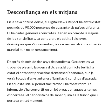
Desconfiança en els mitjans
En la seva onzena edició, el Digital News Report ha entrevistat
poc més de 90.000 persones de quaranta-sis països diferents.
Hi ha dades generals i concretes i tenen en compte la majoria
de les sensibilitats. La gent gran, els adults i els joves,
dinàmiques que s’incrementen, les xarxes socials i una situació
mundial que no se n’escapa ningú.
Després de més de dos anys de pandèmia, Occident es va
trobar de ple amb la guerra d’Ucraïna. El conflicte bèl·lic ha
estat el detonant per acabar d’enfonsar l’economia, que ja
venia tocada d’anys anteriors i la inflació continua disparada.
En aquesta línia, al periodisme també li ha tocat rebre. La
informació s’ha convertit en un bé preuat en aquests temps
d’incertesa i el periodista ha de saber quina és la funció que li
pertoca en tot moment.