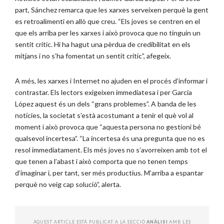
part, Sánchez remarca que les xarxes serveixen perquè la gent
es retroalimenti en allò que creu. “Els joves se centren en el
que els arriba per les xarxes i això provoca que no tinguin un
sentit crític. Hi ha hagut una pèrdua de credibilitat en els
mitjans i no s’ha fomentat un sentit crític”, afegeix.
A més, les xarxes i Internet no ajuden en el procés d’informar i
contrastar. Els lectors exigeixen immediatesa i per García
López aquest és un dels “grans problemes”. A banda de les
notícies, la societat s’està acostumant a tenir el què vol al
moment i això provoca que “aquesta persona no gestioni bé
qualsevol incertesa”. “La incertesa és una pregunta que no es
resol immediatament. Els més joves no s’avorreixen amb tot el
que tenen a l’abast i això comporta que no tenen temps
d’imaginar i, per tant, ser més productius. M’arriba a espantar
perquè no veig cap solució”, alerta.
AQUEST ARTICLE ESTÀ PUBLICAT A LA SECCIÓ
ANÀLISI
AMB LES