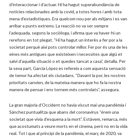
d’interaccionar i d’actuar. Hi ha hagut superabundància de
notícies relacionades amb la covid, a totes hores i amb tota
mena d’estadístiques. Era quelcom nou per als mitjans i es van
arribar a punts extrems. La reacció no va ser sempre
l’adequada, segons la sociòloga, i afirma que va haver-hi un
rerefons en tot plegat. “Hi ha hagut un interès a fer por a la
societat perquè així pots controlar millor. Fer por és una de les
eines més antigues que existeixen i necessites que algú et
salvi d’aquella situació o et quedes tancat a casa”, detalla. Per
la seva part, García López es refereix a com aquesta sensació
de temor ha afectat els ciutadans. “Davant la por, les nostres
prioritats canvien, de la mateixa manera que ho fa la nostra
manera de pensar i ens tornem més controlats”, assegura.
La gran majoria d’Occident no havia viscut mai una pandèmia i
Sánchez puntualitza que abans del coronavirus “érem una
societat que vivia d’esquena a la mort”. Estàvem, remarca, més
que acostumats a veure morts en el cinema, però no en la vida
real. Tot i que al principi de la pandèmia, el març de 2020, va