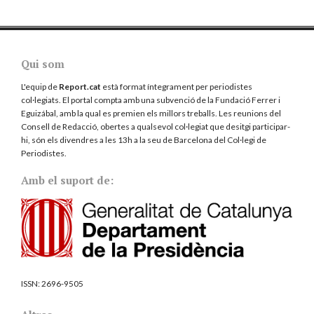
Qui som
L'equip de
Report.cat
està format íntegrament per periodistes
col·legiats. El portal compta amb una subvenció de la Fundació Ferrer i
Eguizábal, amb la qual es premien els millors treballs. Les reunions del
Consell de Redacció, obertes a qualsevol col·legiat que desitgi participar-
hi, són els divendres a les 13h a la seu de Barcelona del
Col·legi de
Periodistes
.
Amb el suport de:
ISSN:
2696-9505