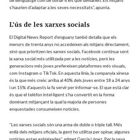
de llenguatge com de donar-li els que demanen. Els mitjans
s’haurien d’adaptar a les seves necessitats”, apunta.
L’ús de les xarxes socials
El Digital News Report d’enguany també detalla que els
menors de trenta anys no accedeixen als mitjans directament,
sinó que prioritzen les xarxes socials. Facebook continua sent
la xarxa social més utilitzada per a les notícies, però les
generacions més joves prefereixen plataformes més visuals,
com Instagram o TikTok. En aquesta línia, la companyia xinesa
és la que més creix: arriba al 40% dels joves entre 18 a 24 anys
i un 15% d’aquests la fa servir per informar-se. El que està clar
és que el telèfon intel·ligent s’ha convertit en la forma
dominant mitjançant la qual la majoria de persones
enquestades consumeixen notícies.
“Les xarxes socials són una arma de doble o triple tall. Més
enllà dels mitjans oficials, la gent ho utilitza per opinar, algunes
notícies estan esbiaixades”, admet García López. Per la seva