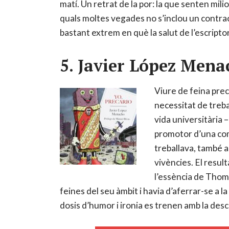
matí. Un retrat de la por: la que senten mil
quals moltes vegades no s’inclou un contrac
bastant extrem en què la salut de l’escriptora
5. Javier López Mena
Viure de feina prec
necessitat de treb
vida universitària 
promotor d’una com
treballava, també a
vivències. El resul
l’essència de Thoms
feines del seu àmbit i havia d’aferrar-se a 
dosis d’humor i ironia es trenen amb la descr