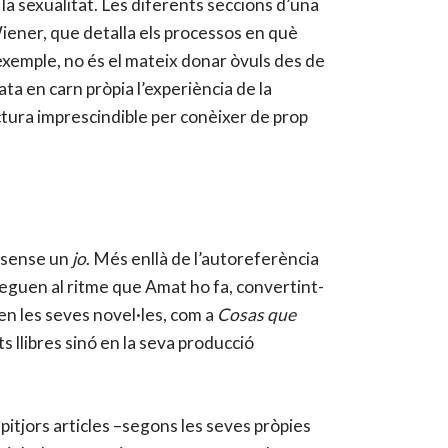
la sexualitat. Les diferents seccions d’una
iener, que detalla els processos en què
exemple, no és el mateix donar òvuls des de
lata en carn pròpia l’experiència de la
ectura imprescindible per conèixer de prop
e sense un
jo
. Més enllà de l’autoreferència
ateguen al ritme que Amat ho fa, convertint-
 en les seves novel·les, com a
Cosas que
 llibres sinó en la seva producció
 pitjors articles –segons les seves pròpies