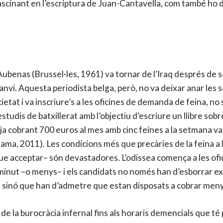
scinant en l’escriptura de Juan-Cantavella, com també ho d
ubenas (Brussel·les, 1961) va tornar de l’Iraq després de s
 canvi. Aquesta periodista belga, però, no va deixar anar les 
ietat i va inscriure’s a les oficines de demanda de feina, no
estudis de batxillerat amb l’objectiu d’escriure un llibre sob
eja cobrant 700 euros al mes amb cinc feines a la setmana 
ma, 2011). Les condicions més que precàries de la feina a l
e acceptar– són devastadores. L’odissea comença a les ofici
minut –o menys– i els candidats no només han d’esborrar exp
, sinó que han d’admetre que estan disposats a cobrar menys
e la burocràcia infernal fins als horaris demencials que té p