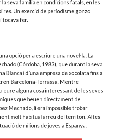
la seva família en condicions fatals, en les
si res. Un exercici de periodisme gonzo
i tocava fer.
una opció per a escriure una novel·la. La
Mechado (Córdoba, 1983), que durant la seva
na Blanca i d’una empresa de xocolata fins a
 tren Barcelona-Terrassa. Mentre
a treure alguna cosa interessant de les seves
cròniques que beuen directament de
pez Mechado, li era impossible trobar
ent molt habitual arreu del territori. Altes
ituació de milions de joves a Espanya.