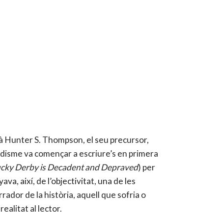
icà Hunter S. Thompson, el seu precursor,
odisme va començar a escriure’s en primera
cky Derby is Decadent and Depraved
) per
va, així, de l’objectivitat, una de les
arrador de la història, aquell que sofria o
ealitat al lector.