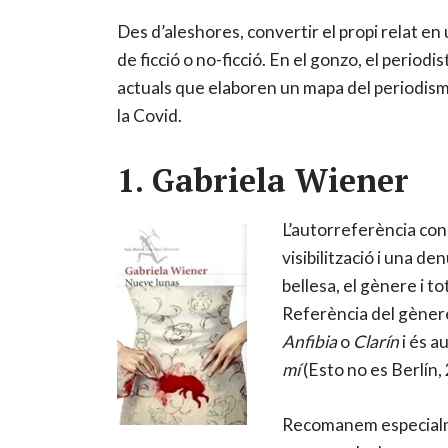
Des d’aleshores, convertir el propi relat en u
de ficció o no-ficció. En el gonzo, el period
actuals que elaboren un mapa del periodism
la Covid.
1. Gabriela Wiener
L’autorreferència con
visibilització i una d
bellesa, el gènere i t
Referència del gènere
Anfibia
o
Clarín
i és a
mí
(Esto no es Berlín,
Recomanem especialme