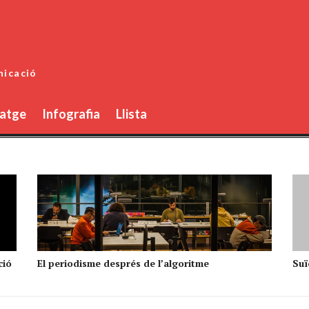
nicació
atge
Infografia
Llista
ció
El periodisme després de l’algoritme
Suïc