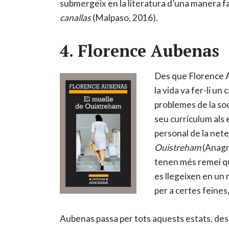
submergeix en la literatura d’una manera fa
canallas
(Malpaso, 2016).
4. Florence Aubenas
Des que Florence A
la vida va fer-li un
problemes de la soc
seu currículum als 
personal de la net
Ouistreham
(Anagra
tenen més remei qu
es llegeixen en un 
per a certes feines
Aubenas passa per tots aquests estats, des d