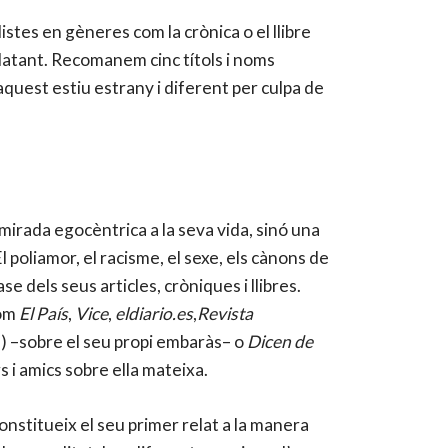
distes en gèneres com la crònica o el llibre
relatant. Recomanem cinc títols i noms
uest estiu estrany i diferent per culpa de
mirada egocèntrica a la seva vida, sinó una
l poliamor, el racisme, el sexe, els cànons de
e dels seus articles, cròniques i llibres.
com
El País
,
Vice
,
eldiario.es
,
Revista
 –sobre el seu propi embaràs– o
Dicen de
 i amics sobre ella mateixa.
nstitueix el seu primer relat a la manera