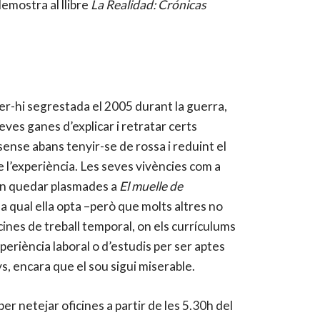
emostra al llibre
La Realidad: Crónicas
er-hi segrestada el 2005 durant la guerra,
seves ganes d’explicar i retratar certs
 sense abans tenyir-se de rossa i reduint el
re l’experiència. Les seves vivències com a
van quedar plasmades a
El muelle de
a qual ella opta –però que molts altres no
nes de treball temporal, on els currículums
eriència laboral o d’estudis per ser aptes
, encara que el sou sigui miserable.
er netejar oficines a partir de les 5.30h del