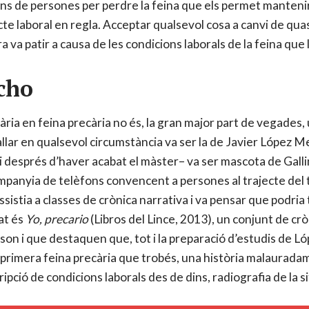
ions de persones per perdre la feina que els permet mantenir 
te laboral en regla. Acceptar qualsevol cosa a canvi de qua
 va patir a causa de les condicions laborals de la feina que l
cho
ària en feina precària no és, la gran major part de vegades, 
allar en qualsevol circumstància va ser la de Javier López 
–i després d’haver acabat el màster– va ser mascota de Galli
panyia de telèfons convencent a persones al trajecte del
ssistia a classes de crònica narrativa i va pensar que podri
tat és
Yo, precario
(Libros del Lince, 2013), un conjunt de 
on i que destaquen que, tot i la preparació d’estudis de Ló
la primera feina precària que trobés, una història malauradam
ipció de condicions laborals des de dins, radiografia de la s