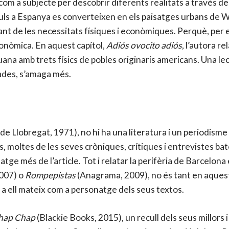
om a subjecte per descobrir diferents realitats a través de 
uls a Espanya es converteixen en els paisatges urbans de W
nt de les necessitats físiques i econòmiques. Perquè, per 
conòmica. En aquest capítol,
Adiós ovocito adiós
, l’autora re
uana amb trets físics de pobles originaris americans. Una l
gades, s’amaga més.
de Llobregat, 1971), no hi ha una literatura i un periodism
es, moltes de les seves cròniques, crítiques i entrevistes b
atge més de l’article. Tot i relatar la perifèria de Barcelona
007) o
Rompepistas
(Anagrama, 2009), no és tant en aquests
x a ell mateix com a personatge dels seus textos.
hap Chap
(Blackie Books, 2015), un recull dels seus millors i