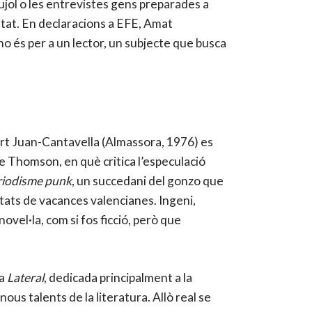
Pujol o les entrevistes gens preparades a
istat. En declaracions a EFE, Amat
si no és per a un lector, un subjecte que busca
t Juan-Cantavella (Almassora, 1976) es
de Thomson, en què critica l’especulació
riodisme punk
, un succedani del gonzo que
utats de vacances valencianes. Ingeni,
ovel·la, com si fos ficció, però que
ta
Lateral
, dedicada principalment a la
ir nous talents de la literatura. Allò real se