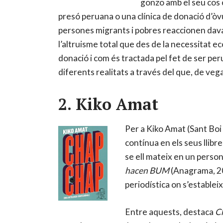
gonzo amb el seu cos c
presó peruana o una clínica de donació d’òv
persones migrants i pobres reaccionen dava
l’altruisme total que des de la necessitat e
donació i com és tractada pel fet de ser per
diferents realitats a través del que, de ve
2. Kiko Amat
Per a Kiko Amat (Sant Boi 
contínua en els seus llibr
se ell mateix en un person
hacen BUM
(Anagrama, 2
periodística on s’establei
Entre aquests, destaca
C