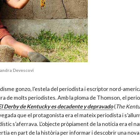
jandra Devescovi
odisme gonzo, l’estela del periodista i escriptor nord-amer
tura de molts periodistes. Amb la ploma de Thomson, el peri
El Derby de Kentucky es decadente y depravado
(
The Kentu
vegada que el protagonista era el mateix periodista i s’allunya
odístic s’aferrava. L’objecte pròpiament de la notícia era el n
tia en part de la història per informar i descobrir una nova r