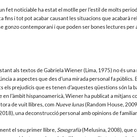
n fet noticiable ha estat el motlle per l’estil de molts perio
ista fins i tot pot acabar causant les situacions que acabarà 
e gonzo contemporani i que poden ser bones lectures per aq
stant als textos de Gabriela Wiener (Lima, 1975) no és una 
enúncia a aspectes que des d’una mirada personal fa públics. E
ots els prejudicis que es tenen d’aquestes qüestions són la bas
 en l’àmbit hispanoamericà, Wiener ha publicat a mitjans 
utora de vuit llibres, com
Nueve lunas
(Random House, 2009)
 2018), una deconstrucció personal amb opinions de familiars
nt el seu primer llibre,
Sexografía
(Melusina, 2008), que co