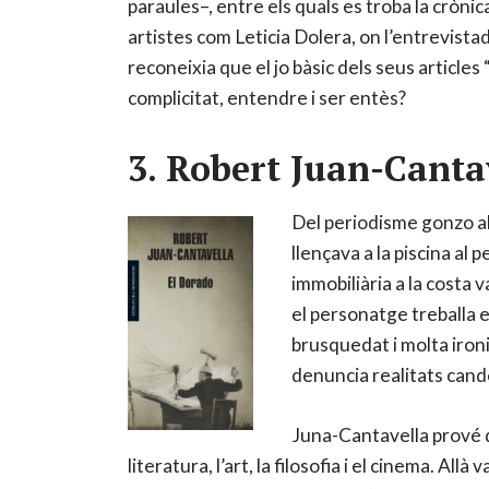
paraules–, entre els quals es troba la crònic
artistes com Leticia Dolera, on l’entrevista
reconeixia que el jo bàsic dels seus articles “
complicitat, entendre i ser entès?
3. Robert Juan-Canta
Del periodisme gonzo a
llençava a la piscina al
immobiliària a la costa 
el personatge treballa e
brusquedat i molta ironi
denuncia realitats cand
Juna-Cantavella prové d’
literatura, l’art, la filosofia i el cinema. Allà