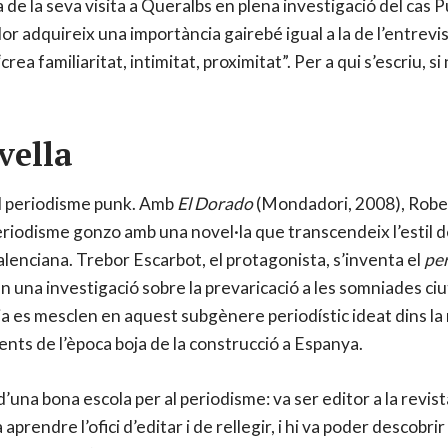
a de la seva visita a Queralbs en plena investigació del cas 
dor adquireix una importància gairebé igual a la de l’entrev
crea familiaritat, intimitat, proximitat”. Per a qui s’escriu, 
vella
l periodisme punk. Amb
El Dorado
(Mondadori, 2008), Rober
 periodisme gonzo amb una novel·la que transcendeix l’estil 
valenciana. Trebor Escarbot, el protagonista, s’inventa el
pe
n una investigació sobre la prevaricació a les somniades ci
a es mesclen en aquest subgènere periodístic ideat dins la n
ents de l’època boja de la construcció a Espanya.
una bona escola per al periodisme: va ser editor a la revis
 va aprendre l’ofici d’editar i de rellegir, i hi va poder descobr