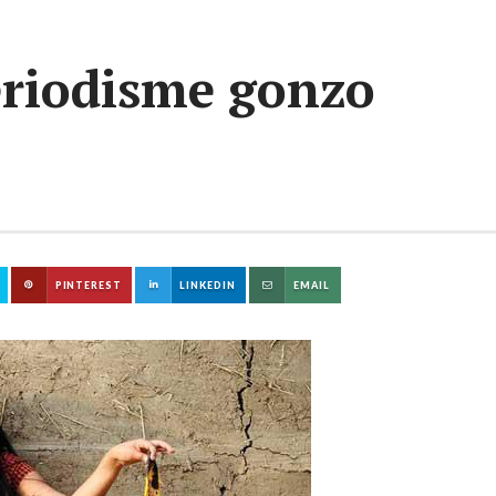
eriodisme gonzo
PINTEREST
LINKEDIN
EMAIL