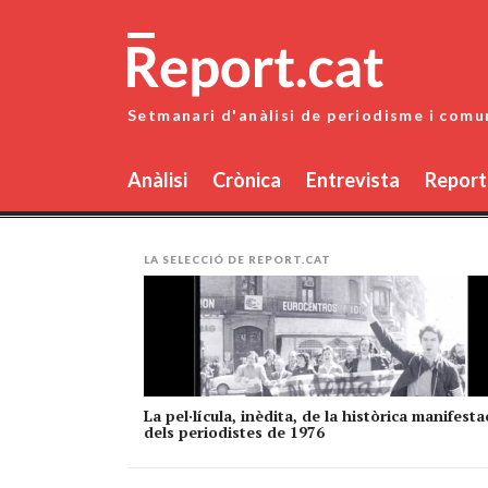
Skip
to
content
Setmanari d'anàlisi de periodisme i comu
Anàlisi
Crònica
Entrevista
Report
LA SELECCIÓ DE REPORT.CAT
La pel·lícula, inèdita, de la històrica manifesta
dels periodistes de 1976