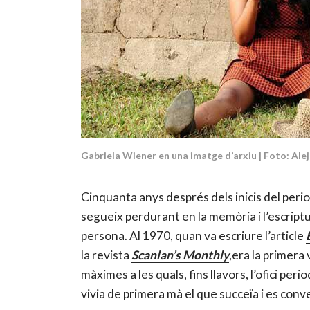
Gabriela Wiener en una imatge d’arxiu | Foto: Ale
Cinquanta anys després dels inicis del peri
segueix perdurant en la memòria i l’escrip
persona. Al 1970, quan va escriure l’article
la revista
Scanlan’s Monthly
,era la primera 
màximes a les quals, fins llavors, l’ofici peri
vivia de primera mà el que succeïa i es conver