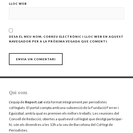
LLOC WEB
DESA EL MEU NOM, CORREU ELECTRÒNIC I LLOC WEB EN AQUEST
NAVEGADOR PER A LA PRÒXIMA VEGADA QUE COMENTI.
Qui som
L'equip de
Report.cat
està format íntegrament per periodistes
col·legiats. El portal compta amb una subvenció de la Fundació Ferrer i
Eguizábal, amb la qual es premien els millors treballs. Les reunions del
Consell de Redacció, obertes a qualsevol col·legiat que desitgi participar-
hi, són els divendres a les 13h a la seu de Barcelona del
Col·legi de
Periodistes
.