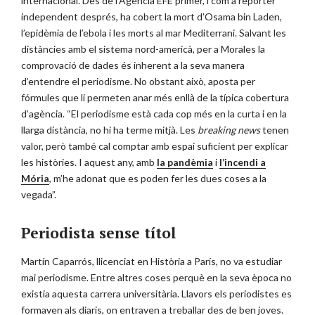
internacional. Des de l’Agència EFE primer, i com a reporter
independent després, ha cobert la mort d’Osama bin Laden,
l’epidèmia de l’ebola i les morts al mar Mediterrani. Salvant les
distàncies amb el sistema nord-americà, per a Morales la
comprovació de dades és inherent a la seva manera
d’entendre el periodisme. No obstant això, aposta per
fórmules que li permeten anar més enllà de la típica cobertura
d’agència. “El periodisme està cada cop més en la curta i en la
llarga distància, no hi ha terme mitjà. Les
breaking news
tenen
valor, però també cal comptar amb espai suficient per explicar
les històries. I aquest any, amb
la pandèmia
i
l’incendi a
Mória
, m’he adonat que es poden fer les dues coses a la
vegada”.
Periodista sense títol
Martín Caparrós, llicenciat en Història a París, no va estudiar
mai periodisme. Entre altres coses perquè en la seva època no
existia aquesta carrera universitària. Llavors els periodistes es
formaven als diaris, on entraven a treballar des de ben joves.