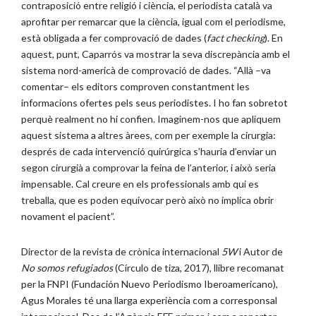
contraposició entre religió i ciència, el periodista català va
aprofitar per remarcar que la ciència, igual com el periodisme,
està obligada a fer comprovació de dades (
fact checking
). En
aquest, punt, Caparrós va mostrar la seva discrepància amb el
sistema nord-americà de comprovació de dades. “Allà –va
comentar– els editors comproven constantment les
informacions ofertes pels seus periodistes. I ho fan sobretot
perquè realment no hi confien. Imaginem-nos que apliquem
aquest sistema a altres àrees, com per exemple la cirurgia:
després de cada intervenció quirúrgica s’hauria d’enviar un
segon cirurgià a comprovar la feina de l’anterior, i això seria
impensable. Cal creure en els professionals amb qui es
treballa, que es poden equivocar però això no implica obrir
novament el pacient”.
Director de la revista de crònica internacional
5W
i Autor de
No somos refugiados
(Círculo de tiza, 2017), llibre recomanat
per la FNPI (Fundación Nuevo Periodismo Iberoamericano),
Agus Morales té una llarga experiència com a corresponsal