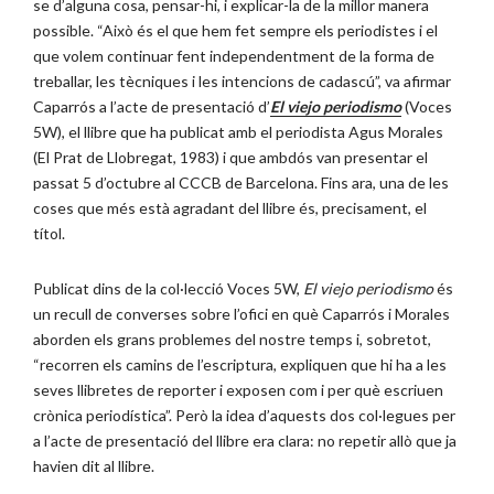
se d’alguna cosa, pensar-hi, i explicar-la de la millor manera
possible. “Això és el que hem fet sempre els periodistes i el
que volem continuar fent independentment de la forma de
treballar, les tècniques i les intencions de cadascú”, va afirmar
Caparrós a l’acte de presentació d’
El viejo periodismo
(Voces
5W), el llibre que ha publicat amb el periodista Agus Morales
(El Prat de Llobregat, 1983) i que ambdós van presentar el
passat 5 d’octubre al CCCB de Barcelona. Fins ara, una de les
coses que més està agradant del llibre és, precisament, el
títol.
Publicat dins de la col·lecció Voces 5W,
El viejo periodismo
és
un recull de converses sobre l’ofici en què Caparrós i Morales
aborden els grans problemes del nostre temps i, sobretot,
“recorren els camins de l’escriptura, expliquen que hi ha a les
seves llibretes de reporter i exposen com i per què escriuen
crònica periodística”. Però la idea d’aquests dos col·legues per
a l’acte de presentació del llibre era clara: no repetir allò que ja
havien dit al llibre.