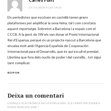
Carles Font
25/11/2020 A LES 14:32
Els periodistes que escriuen en castellà tenen grans
plataformes per amplificar la seva feina, tal i com constata
aquest reportatge. Sobretot a Barcelona i a espais com el
CCCB. A la gent de 5W els van donar el Premi Internacional
Rei d’Espanya, perquè és un projecte nascut a Barcelona que
encaixa molt amb l’Agencia Española de Cooperación
Internacional para el Desarrollo, que és qui escull el premiat.
Llàstima que fora dels nuclis de poder i del castellà… tot sigui
tant complicat.
RESPON
Deixa un comentari
L'ADREÇA ELECTRÒNICA NO ES PUBLICARÀ.
ELS CAMPS NECESSARIS
ESTAN MARCATS AMB
*