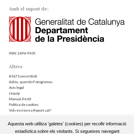
Amb el suport de:
ISSN:
2696-9505
Altres
#167 (sense títol)
Adiós, querido Fotogramas
Avís legal
L’equip
Manual d’estil
Política de cookies
Vols escriure a Report.cat?
Aquesta web utilitza 'galetes' (cookies) per recollir informació
estadística sobre els visitants. Si segueixes navegant
TOTS ELS DRETS RESERVATS
|
TEMA DE LA WEB: THE BREAKING