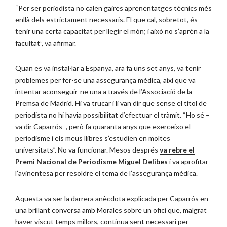
“Per ser periodista no calen gaires aprenentatges tècnics més
enllà dels estrictament necessaris. El que cal, sobretot, és
tenir una certa capacitat per llegir el món; i això no s’aprèn a la
facultat”, va afirmar.
Quan es va instal·lar a Espanya, ara fa uns set anys, va tenir
problemes per fer-se una assegurança mèdica, així que va
intentar aconseguir-ne una a través de l’Associació de la
Premsa de Madrid. Hi va trucar i li van dir que sense el títol de
periodista no hi havia possibilitat d’efectuar el tràmit. “Ho sé –
va dir Caparrós–, però fa quaranta anys que exerceixo el
periodisme i els meus llibres s’estudien en moltes
universitats”. No va funcionar. Mesos després
va rebre el
Premi Nacional de Periodisme Miguel Delibes
i va aprofitar
l’avinentesa per resoldre el tema de l’assegurança mèdica.
Aquesta va ser la darrera anècdota explicada per Caparrós en
una brillant conversa amb Morales sobre un ofici que, malgrat
haver viscut temps millors, continua sent necessari per