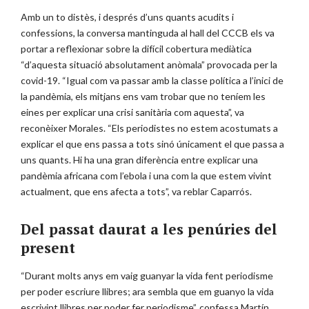
Amb un to distès, i després d’uns quants acudits i
confessions, la conversa mantinguda al hall del CCCB els va
portar a reflexionar sobre la difícil cobertura mediàtica
“d’aquesta situació absolutament anòmala” provocada per la
covid-19. “Igual com va passar amb la classe política a l’inici de
la pandèmia, els mitjans ens vam trobar que no teníem les
eines per explicar una crisi sanitària com aquesta”, va
reconèixer Morales. “Els periodistes no estem acostumats a
explicar el que ens passa a tots sinó únicament el que passa a
uns quants. Hi ha una gran diferència entre explicar una
pandèmia africana com l’ebola i una com la que estem vivint
actualment, que ens afecta a tots”, va reblar Caparrós.
Del passat daurat a les penúries del
present
“Durant molts anys em vaig guanyar la vida fent periodisme
per poder escriure llibres; ara sembla que em guanyo la vida
escrivint llibres per poder fer periodisme”, confessa Martín