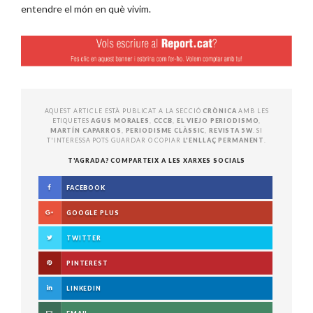
entendre el món en què vivim.
AQUEST ARTICLE ESTÀ PUBLICAT A LA SECCIÓ
CRÒNICA
AMB LES
ETIQUETES
AGUS MORALES
,
CCCB
,
EL VIEJO PERIODISMO
,
MARTÍN CAPARROS
,
PERIODISME CLÀSSIC
,
REVISTA 5W
. SI
T'INTERESSA POTS GUARDAR O COPIAR
L'ENLLAÇ PERMANENT
.
T'AGRADA? COMPARTEIX A LES XARXES SOCIALS
FACEBOOK
GOOGLE PLUS
TWITTER
PINTEREST
LINKEDIN