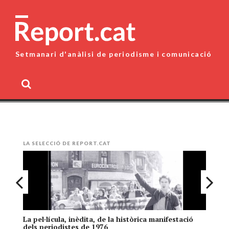
Skip
to
content
Setmanari d'anàlisi de periodisme i comunicació
MENU
LA SELECCIÓ DE REPORT.CAT
La pel·lícula, inèdita, de la històrica manifestació
El
dels periodistes de 1976