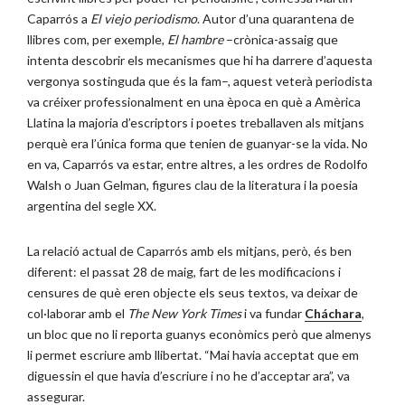
Caparrós a
El viejo periodismo
. Autor d’una quarantena de
llibres com, per exemple,
El hambre
–crònica-assaig que
intenta descobrir els mecanismes que hi ha darrere d’aquesta
vergonya sostinguda que és la fam–, aquest veterà periodista
va créixer professionalment en una època en què a Amèrica
Llatina la majoria d’escriptors i poetes treballaven als mitjans
perquè era l’única forma que tenien de guanyar-se la vida. No
en va, Caparrós va estar, entre altres, a les ordres de Rodolfo
Walsh o Juan Gelman, figures clau de la literatura i la poesia
argentina del segle XX.
La relació actual de Caparrós amb els mitjans, però, és ben
diferent: el passat 28 de maig, fart de les modificacions i
censures de què eren objecte els seus textos, va deixar de
col·laborar amb el
The New York Times
i va fundar
Cháchara
,
un bloc que no li reporta guanys econòmics però que almenys
li permet escriure amb llibertat. “Mai havia acceptat que em
diguessin el que havia d’escriure i no he d’acceptar ara”, va
assegurar.