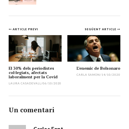
Navegació
ARTICLE PREVI
SEGÜENT ARTICLE
per
l'article
El 30% dels periodistes
L’enemic de Bolsonaro
col·legiats, afectats
CARLA SAMON
/
14/10/2020
laboralment per la Covid
LAURA CASADEVALL
/
06/10/2020
Un comentari