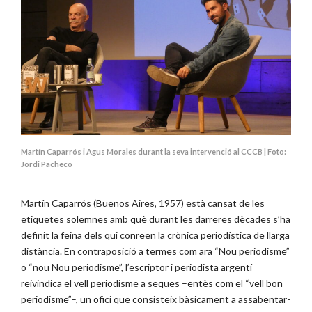
Martín Caparrós i Agus Morales durant la seva intervenció al CCCB | Foto:
Jordi Pacheco
Martín Caparrós (Buenos Aires, 1957) està cansat de les
etiquetes solemnes amb què durant les darreres dècades s’ha
definit la feina dels qui conreen la crònica periodística de llarga
distància. En contraposició a termes com ara “Nou periodisme”
o “nou Nou periodisme”, l’escriptor i periodista argentí
reivindica el vell periodisme a seques –entès com el “vell bon
periodisme”–, un ofici que consisteix bàsicament a assabentar-