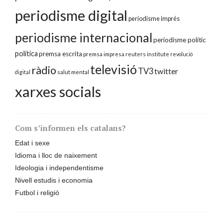
periodisme digital
periodisme imprés
periodisme internacional
periodisme polític
política
premsa escrita
premsa impresa
reuters institute
revolució
televisió
ràdio
TV3
twitter
digital
salut mental
xarxes socials
Com s’informen els catalans?
Edat i sexe
Idioma i lloc de naixement
Ideologia i independentisme
Nivell estudis i economia
Futbol i religió