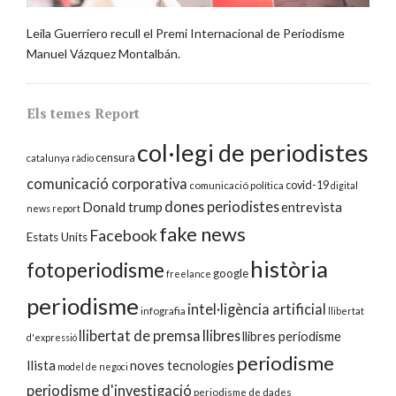
Leila Guerriero recull el Premi Internacional de Periodisme
Manuel Vázquez Montalbán.
Els temes Report
col·legi de periodistes
censura
catalunya ràdio
comunicació corporativa
covid-19
comunicació política
digital
dones periodistes
Donald trump
entrevista
news report
fake news
Facebook
Estats Units
història
fotoperiodisme
google
freelance
periodisme
intel·ligència artificial
infografia
llibertat
llibertat de premsa
llibres
llibres periodisme
d'expressió
periodisme
llista
noves tecnologies
model de negoci
periodisme d'investigació
periodisme de dades