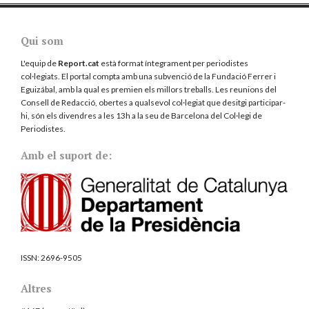
Qui som
L'equip de
Report.cat
està format íntegrament per periodistes
col·legiats. El portal compta amb una subvenció de la Fundació Ferrer i
Eguizábal, amb la qual es premien els millors treballs. Les reunions del
Consell de Redacció, obertes a qualsevol col·legiat que desitgi participar-
hi, són els divendres a les 13h a la seu de Barcelona del
Col·legi de
Periodistes
.
Amb el suport de:
ISSN:
2696-9505
Altres