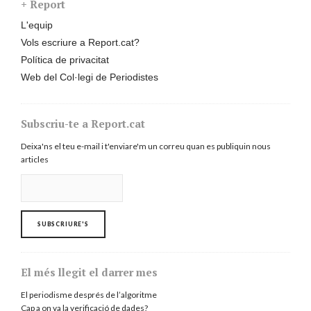
+ Report
L'equip
Vols escriure a Report.cat?
Política de privacitat
Web del Col·legi de Periodistes
Subscriu-te a Report.cat
Deixa'ns el teu e-mail i t'enviare'm un correu quan es publiquin nous
articles
El més llegit el darrer mes
El periodisme després de l’algoritme
Cap a on va la verificació de dades?