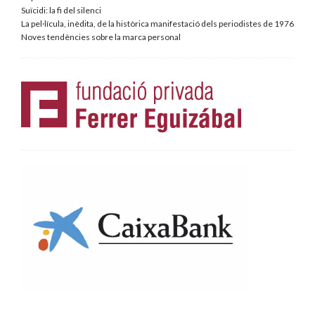
Suïcidi: la fi del silenci
La pel·lícula, inèdita, de la històrica manifestació dels periodistes de 1976
Noves tendències sobre la marca personal