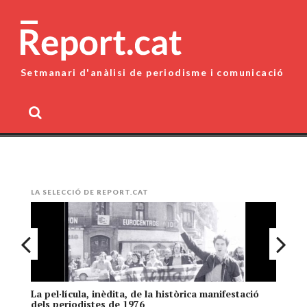
Skip
to
content
Setmanari d'anàlisi de periodisme i comunicació
MENU
LA SELECCIÓ DE REPORT.CAT
La pel·lícula, inèdita, de la històrica manifestació
El
dels periodistes de 1976