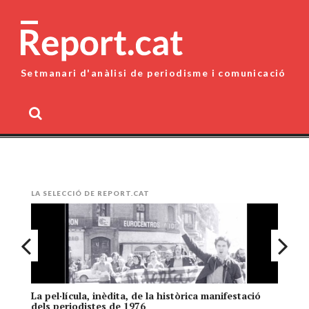
Skip
to
content
Setmanari d'anàlisi de periodisme i comunicació
MENU
LA SELECCIÓ DE REPORT.CAT
La pel·lícula, inèdita, de la històrica manifestació
El
dels periodistes de 1976