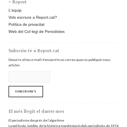
+ Report
L'equip
Vols escriure a Report.cat?
Política de privacitat
Web del Col·legi de Periodistes
Subscriu-te a Report.cat
Deixa'ns el teu e-mail i t'enviare'm un correu quan es publiquin nous
articles
El més llegit el darrer mes
El periodisme després de l’algoritme
La pel·lícula, inèdita, de la històrica manifestació dels periodistes de 1976