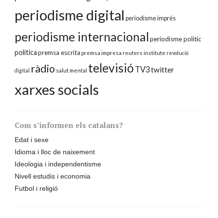
periodisme digital
periodisme imprés
periodisme internacional
periodisme polític
política
premsa escrita
premsa impresa
reuters institute
revolució
televisió
ràdio
TV3
twitter
digital
salut mental
xarxes socials
Com s’informen els catalans?
Edat i sexe
Idioma i lloc de naixement
Ideologia i independentisme
Nivell estudis i economia
Futbol i religió