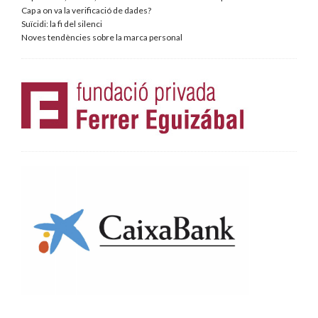
Cap a on va la verificació de dades?
Suïcidi: la fi del silenci
Noves tendències sobre la marca personal