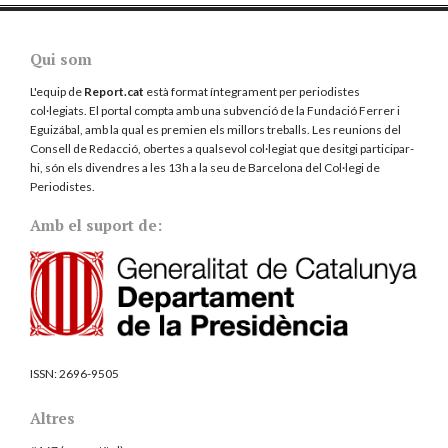
Qui som
L'equip de
Report.cat
està format íntegrament per periodistes
col·legiats. El portal compta amb una subvenció de la Fundació Ferrer i
Eguizábal, amb la qual es premien els millors treballs. Les reunions del
Consell de Redacció, obertes a qualsevol col·legiat que desitgi participar-
hi, són els divendres a les 13h a la seu de Barcelona del
Col·legi de
Periodistes
.
Amb el suport de:
ISSN:
2696-9505
Altres