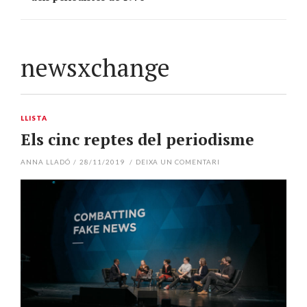
newsxchange
LLISTA
Els cinc reptes del periodisme
ANNA LLADÓ
/
28/11/2019
/
DEIXA UN COMENTARI