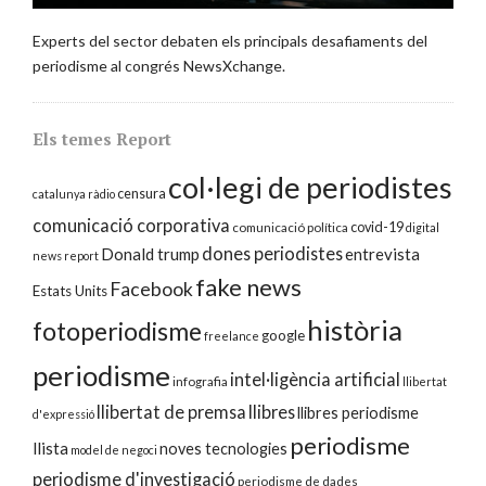
Experts del sector debaten els principals desafiaments del
periodisme al congrés NewsXchange.
Els temes Report
col·legi de periodistes
censura
catalunya ràdio
comunicació corporativa
covid-19
comunicació política
digital
dones periodistes
Donald trump
entrevista
news report
fake news
Facebook
Estats Units
història
fotoperiodisme
google
freelance
periodisme
intel·ligència artificial
infografia
llibertat
llibertat de premsa
llibres
llibres periodisme
d'expressió
periodisme
llista
noves tecnologies
model de negoci
periodisme d'investigació
periodisme de dades