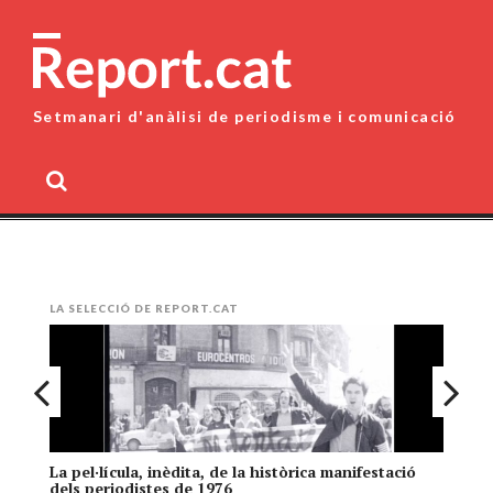
Skip
to
content
Setmanari d'anàlisi de periodisme i comunicació
MENU
LA SELECCIÓ DE REPORT.CAT
La pel·lícula, inèdita, de la històrica manifestació
El
dels periodistes de 1976