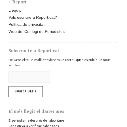
+ Report
L'equip
Vols escriure a Report.cat?
Política de privacitat
Web del Col·legi de Periodistes
Subscriu-te a Report.cat
Deixa'ns el teu e-mail i t'enviare'm un correu quan es publiquin nous
articles
El més llegit el darrer mes
El periodisme després de l’algoritme
Cap a on va la verificació de dades?