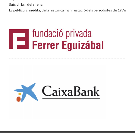
Suïcidi: la fi del silenci
La pel·lícula, inèdita, de la històrica manifestació dels periodistes de 1976