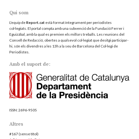
Qui som
L'equip de
Report.cat
està format íntegrament per periodistes
col·legiats. El portal compta amb una subvenció de la Fundació Ferrer i
Eguizábal, amb la qual es premien els millors treballs. Les reunions del
Consell de Redacció, obertes a qualsevol col·legiat que desitgi participar-
hi, són els divendres a les 13h a la seu de Barcelona del
Col·legi de
Periodistes
.
Amb el suport de:
ISSN:
2696-9505
Altres
#167 (sense títol)