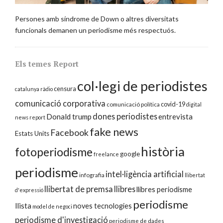
Persones amb síndrome de Down o altres diversitats
funcionals demanen un periodisme més respectuós.
Els temes Report
col·legi de periodistes
censura
catalunya ràdio
comunicació corporativa
covid-19
comunicació política
digital
dones periodistes
Donald trump
entrevista
news report
fake news
Facebook
Estats Units
història
fotoperiodisme
google
freelance
periodisme
intel·ligència artificial
infografia
llibertat
llibertat de premsa
llibres
llibres periodisme
d'expressió
periodisme
llista
noves tecnologies
model de negoci
periodisme d'investigació
periodisme de dades