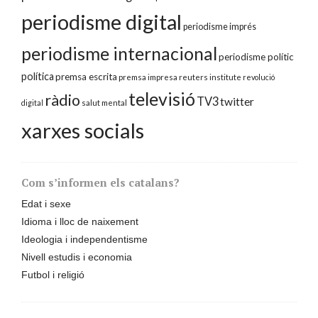
periodisme digital
periodisme imprés
periodisme internacional
periodisme polític
política
premsa escrita
premsa impresa
reuters institute
revolució
televisió
ràdio
TV3
twitter
digital
salut mental
xarxes socials
Com s’informen els catalans?
Edat i sexe
Idioma i lloc de naixement
Ideologia i independentisme
Nivell estudis i economia
Futbol i religió