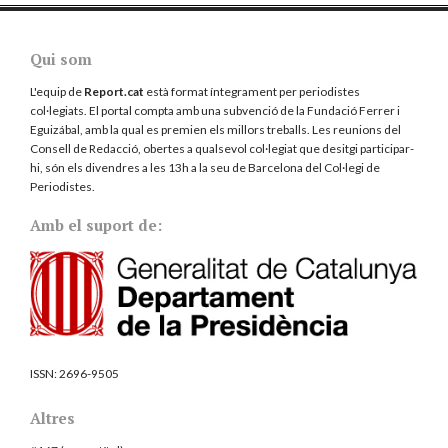
Qui som
L'equip de
Report.cat
està format íntegrament per periodistes
col·legiats. El portal compta amb una subvenció de la Fundació Ferrer i
Eguizábal, amb la qual es premien els millors treballs. Les reunions del
Consell de Redacció, obertes a qualsevol col·legiat que desitgi participar-
hi, són els divendres a les 13h a la seu de Barcelona del
Col·legi de
Periodistes
.
Amb el suport de:
ISSN:
2696-9505
Altres