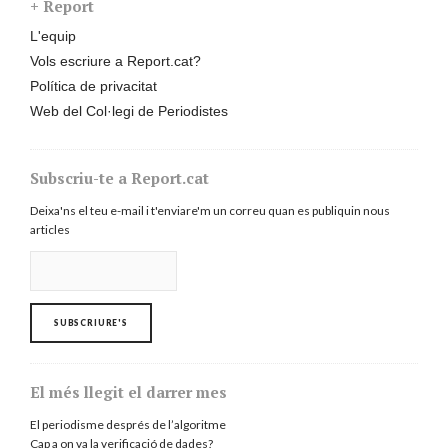
+ Report
L'equip
Vols escriure a Report.cat?
Política de privacitat
Web del Col·legi de Periodistes
Subscriu-te a Report.cat
Deixa'ns el teu e-mail i t'enviare'm un correu quan es publiquin nous
articles
El més llegit el darrer mes
El periodisme després de l’algoritme
Cap a on va la verificació de dades?