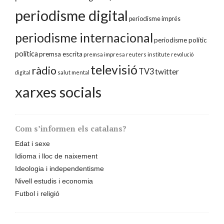
periodisme digital
periodisme imprés
periodisme internacional
periodisme polític
política
premsa escrita
premsa impresa
reuters institute
revolució
televisió
ràdio
TV3
twitter
digital
salut mental
xarxes socials
Com s’informen els catalans?
Edat i sexe
Idioma i lloc de naixement
Ideologia i independentisme
Nivell estudis i economia
Futbol i religió