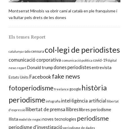
Montserrat Minobis va obrir camí al català en ple franquisme i
va lluitar pels drets de les dones
Els temes Report
col·legi de periodistes
censura
catalunya ràdio
comunicació corporativa
covid-19
comunicació política
digital
dones periodistes
Donald trump
entrevista
news report
fake news
Facebook
Estats Units
història
fotoperiodisme
google
freelance
periodisme
intel·ligència artificial
infografia
llibertat
llibertat de premsa
llibres
llibres periodisme
d'expressió
periodisme
llista
noves tecnologies
model de negoci
periodisme d'investigació
periodisme de dades