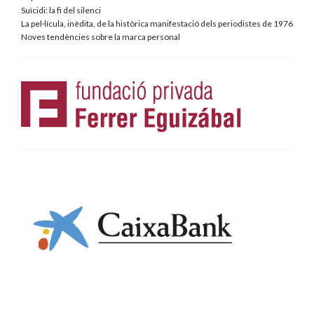
Suïcidi: la fi del silenci
La pel·lícula, inèdita, de la històrica manifestació dels periodistes de 1976
Noves tendències sobre la marca personal