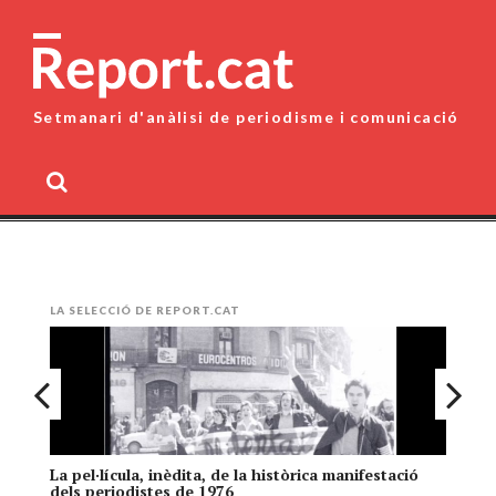
Skip
to
content
Setmanari d'anàlisi de periodisme i comunicació
MENU
LA SELECCIÓ DE REPORT.CAT
La pel·lícula, inèdita, de la històrica manifestació
El
dels periodistes de 1976