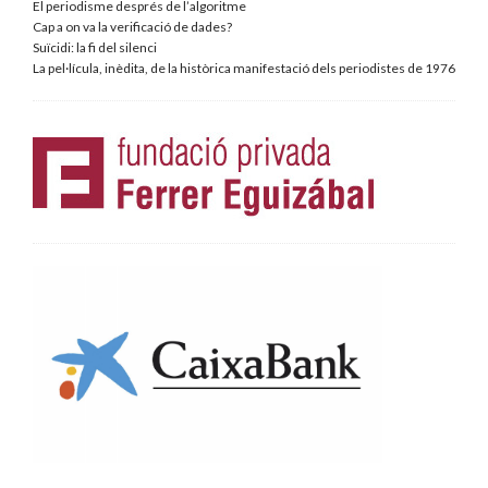
El periodisme després de l’algoritme
Cap a on va la verificació de dades?
Suïcidi: la fi del silenci
La pel·lícula, inèdita, de la històrica manifestació dels periodistes de 1976