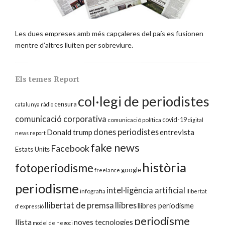
Les dues empreses amb més capçaleres del país es fusionen
mentre d’altres lluiten per sobreviure.
Els temes Report
col·legi de periodistes
censura
catalunya ràdio
comunicació corporativa
covid-19
comunicació política
digital
dones periodistes
Donald trump
entrevista
news report
fake news
Facebook
Estats Units
història
fotoperiodisme
google
freelance
periodisme
intel·ligència artificial
infografia
llibertat
llibertat de premsa
llibres
llibres periodisme
d'expressió
periodisme
llista
noves tecnologies
model de negoci