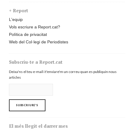
+ Report
L'equip
Vols escriure a Report.cat?
Política de privacitat
Web del Col·legi de Periodistes
Subscriu-te a Report.cat
Deixa'ns el teu e-mail i t'enviare'm un correu quan es publiquin nous
articles
El més llegit el darrer mes