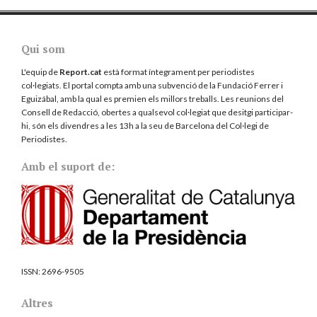
Qui som
L'equip de
Report.cat
està format íntegrament per periodistes
col·legiats. El portal compta amb una subvenció de la Fundació Ferrer i
Eguizábal, amb la qual es premien els millors treballs. Les reunions del
Consell de Redacció, obertes a qualsevol col·legiat que desitgi participar-
hi, són els divendres a les 13h a la seu de Barcelona del
Col·legi de
Periodistes
.
Amb el suport de:
ISSN:
2696-9505
Altres