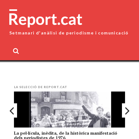
Skip
to
content
Setmanari d'anàlisi de periodisme i comunicació
MENU
LA SELECCIÓ DE REPORT.CAT
La pel·lícula, inèdita, de la històrica manifestació
El
dels periodistes de 1976