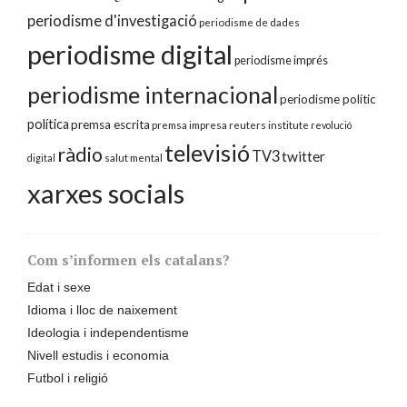
periodisme d'investigació
periodisme de dades
periodisme digital
periodisme imprés
periodisme internacional
periodisme polític
política
premsa escrita
premsa impresa
reuters institute
revolució
televisió
ràdio
TV3
twitter
digital
salut mental
xarxes socials
Com s’informen els catalans?
Edat i sexe
Idioma i lloc de naixement
Ideologia i independentisme
Nivell estudis i economia
Futbol i religió