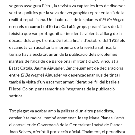
segons assegura Pich–, la revista va captar les ires de diversos
sectors polítics per la seva desvergonyida representació de la
realitat republicana. Uns habituals de les planes d’
El Be Negre
eren els
escamots d’Estat Català
, grups paramilitars de tall
feixista que van protagonitzar incidents violents al llarg de la
dècada dels anys trenta. De fet, a finals d’octubre del 1933 els
escamots van assaltar la impremta de la revista satírica; la
tensió havia esclatat arran de la publicació dels problemes
maritals de l’alcalde de Barcelona i militant d’ERC vinculat a
Estat Català, Jaume Aiguader. L’encreuament de declaracions
entre
El Be Negre
i Aiguader va desencadenar rius de tinta i
també la visita d’un escamot armat liderat pel fill del batlle a
l’Hotel Colón, per atemorir els integrants de la publicació
satírica.
Tot plegat va acabar amb la pallissa d’un altre periodista,
catalanista radical, també anomenat Josep Maria Planas, i amb
el conseller de Governació de la Generalitat i paisà de Planes,
Joan Selves, oferint-li protecció oficial. Finalment, el periodista