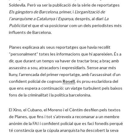
Soldevila. Però va ser la publicació de la sèrie de reportatges
Els gàngsters de Barcelona
, primer, i
L’organització de
l’anarquisme a Catalunya i Espanya
, després, al diari
La
Publicitat
el que el va posicionar com un dels periodistes més
influents de Barcelona.
Planes explicava als seus reportatges que havia recollit
“personalment” totes les informacions que hi apareixien. És a
dir, que durant un temps va haver de tractar braç a braç amb
assassins a sou, atracadors i expresidiaris. Sense anar més
lluny, l’arrencada del primer reportatge, amb l’assassinat d’un
confident policial de cognom
Rosell
, és prou esclaridora del
que ens espera a continuació: un viatge turbulent pels baixos
fons de la criminalitat i la política barcelonina.
El Xino, el Cubano, el Moreno i el Cèntim desfilen pels textos
de Planes, que fins i tot s’atreveix a recomanar a un membre
anònim de la FAI i confident policial que es faci fonedís perquè
té constància que la cúpula anarquista ha descobert la seva