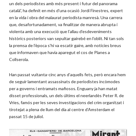
un dels periodistes amb més present i futur del panorama
català”, ha definit en més d’una ocasió Jordi Finestres, expert
en la vida i obra del malaurat periodista manresà. Una carrera
que, desafortunadament, va finalitzar de manera abrupta i
violenta amb una execució que l’allau d’esdeveniments
històrics posteriors van sepultar gairebé en l’oblit. Ni tan sols
la premsa de l’època s’hi va escatir gaire, amb notícies breus
que informaven que havia aparegut el cos de Planes a
Collserola.
Han passat vuitanta-cinc anys d’aquells fets, però encara hem
de seguir lamentant assassinats de periodistes incòmodes
per a governs i entramats mafiosos. Enguany ja han matat
disset professionals, un dels últims el neerlandès Peter R. de
Vries, famós per les seves investigacions del crim organitzat i
tirotejat a plena de llum del dia al centre d’Amsterdam el
passat 15 de juliol.