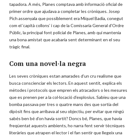
tapadora. A més, Planes comptava amb informació oficial de
primer ordre que ajudava a completar les cròniques. Josep
Pich assenyala que possiblement era Miquel Badia, conegut
com el ‘capità collons’ i cap de la Comissaria General d’Ordre
Públic, la principal font policial de Planes, amb qui mantenia
una bona amistat que acabaria sent determinant en el seu
tràgic final.
Com una novel·la negra
Les seves cròniques estan amarades d’un cru realisme que
busca conscienciar els lectors. En aquest sentit, explica els
mètodes i protocols que empren els atracadors o les mesures
que es prenen per a la col·locació d’explosius. Sabíeu que una
bomba passava per tres o quatre mans des que sortia del
dipòsit fins que arribava al seu objectiu, per evitar que ningú
sabés ben bé d’on havia sortit? Doncs bé, Planes, que havia
freqüentat aquests ambients, ho narra fent servir tècniques
literàries que atrapen el lector i el fan sentir que llegeix una