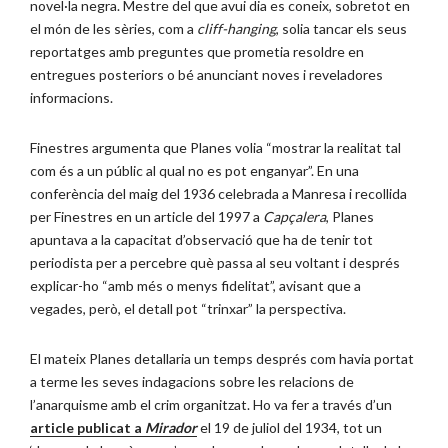
novel·la negra. Mestre del que avui dia es coneix, sobretot en
el món de les sèries, com a
cliff-hanging
, solia tancar els seus
reportatges amb preguntes que prometia resoldre en
entregues posteriors o bé anunciant noves i reveladores
informacions.
Finestres argumenta que Planes volia “mostrar la realitat tal
com és a un públic al qual no es pot enganyar”. En una
conferència del maig del 1936 celebrada a Manresa i recollida
per Finestres en un article del 1997 a
Capçalera
, Planes
apuntava a la capacitat d’observació que ha de tenir tot
periodista per a percebre què passa al seu voltant i després
explicar-ho “amb més o menys fidelitat”, avisant que a
vegades, però, el detall pot “trinxar” la perspectiva.
El mateix Planes detallaria un temps després com havia portat
a terme les seves indagacions sobre les relacions de
l’anarquisme amb el crim organitzat. Ho va fer a través d’un
article publicat a
Mirador
el 19 de juliol del 1934, tot un