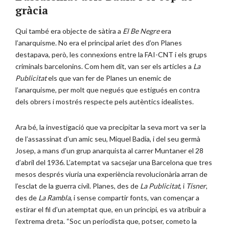
gràcia
Qui també era objecte de sàtira a
El Be Negre
era
l’anarquisme. No era el principal ariet des d’on Planes
destapava, però, les connexions entre la FAI-CNT i els grups
criminals barcelonins. Com hem dit, van ser els articles a
La
Publicitat
els que van fer de Planes un enemic de
l’anarquisme, per molt que negués que estigués en contra
dels obrers i mostrés respecte pels autèntics idealistes.
Ara bé, la investigació que va precipitar la seva mort va ser la
de l’assassinat d’un amic seu, Miquel Badia, i del seu germà
Josep, a mans d’un grup anarquista al carrer Muntaner el 28
d’abril del 1936. L’atemptat va sacsejar una Barcelona que tres
mesos després viuria una experiència revolucionària arran de
l’esclat de la guerra civil. Planes, des de
La Publicitat
, i
Tísner
,
des de
La Rambla
, i sense compartir fonts, van començar a
estirar el fil d’un atemptat que, en un principi, es va atribuir a
l’extrema dreta. “Soc un periodista que, potser, cometo la