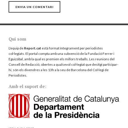
Qui som
L'equip de
Report.cat
està format íntegrament per periodistes
col·legiats. El portal compta amb una subvenció de la Fundació Ferrer i
Eguizábal, amb la qual es premien els millors treballs. Les reunions del
Consell de Redacció, obertes a qualsevol col·legiat que desitgi participar-
hi, són els divendres a les 13h a la seu de Barcelona del
Col·legi de
Periodistes
.
Amb el suport de: