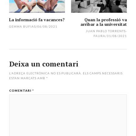
l'article
La informació fa vacances?
Quan la professió va
arribar a la universitat
GEMMA BUFIAS
/
06/08/2021
JUAN PABLO TORRENTS-
FAURA
/
31/08/2021
Deixa un comentari
L'ADREÇA ELECTRÒNICA NO ES PUBLICARÀ.
ELS CAMPS NECESSARIS
ESTAN MARCATS AMB
*
COMENTARI
*