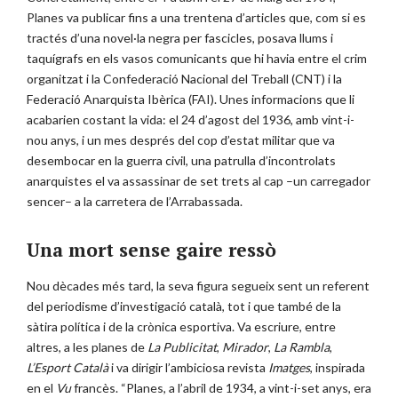
Planes va publicar fins a una trentena d’articles que, com si es
tractés d’una novel·la negra per fascicles, posava llums i
taquígrafs en els vasos comunicants que hi havia entre el crim
organitzat i la Confederació Nacional del Treball (CNT) i la
Federació Anarquista Ibèrica (FAI). Unes informacions que li
acabarien costant la vida: el 24 d’agost del 1936, amb vint-i-
nou anys, i un mes després del cop d’estat militar que va
desembocar en la guerra civil, una patrulla d’incontrolats
anarquistes el va assassinar de set trets al cap –un carregador
sencer– a la carretera de l’Arrabassada.
Una mort sense gaire ressò
Nou dècades més tard, la seva figura segueix sent un referent
del periodisme d’investigació català, tot i que també de la
sàtira política i de la crònica esportiva. Va escriure, entre
altres, a les planes de
La Publicitat
,
Mirador
,
La Rambla
,
L’Esport Català
i va dirigir l’ambiciosa revista
Imatges
, inspirada
en el
Vu
francès. “Planes, a l’abril de 1934, a vint-i-set anys, era