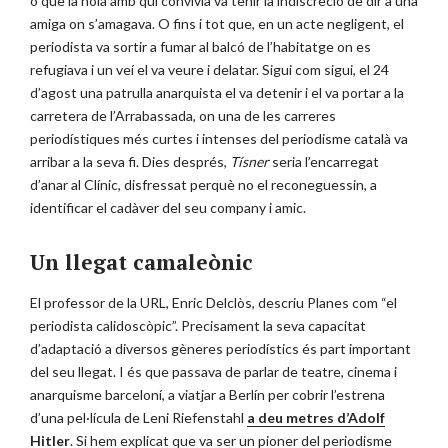
o que la noia amb qui convivia va tenir la indiscreció de dir a una
amiga on s’amagava. O fins i tot que, en un acte negligent, el
periodista va sortir a fumar al balcó de l’habitatge on es
refugiava i un veí el va veure i delatar. Sigui com sigui, el 24
d’agost una patrulla anarquista el va detenir i el va portar a la
carretera de l’Arrabassada, on una de les carreres
periodístiques més curtes i intenses del periodisme català va
arribar a la seva fi. Dies després,
Tísner
seria l’encarregat
d’anar al Clínic, disfressat perquè no el reconeguessin, a
identificar el cadàver del seu company i amic.
Un llegat camaleònic
El professor de la URL, Enric Delclòs, descriu Planes com “el
periodista calidoscòpic”. Precisament la seva capacitat
d’adaptació a diversos gèneres periodístics és part important
del seu llegat. I és que passava de parlar de teatre, cinema i
anarquisme barceloní, a viatjar a Berlín per cobrir l’estrena
d’una pel·lícula de Leni Riefenstahl
a deu metres d’Adolf
Hitler
. Si hem explicat que va ser un pioner del periodisme