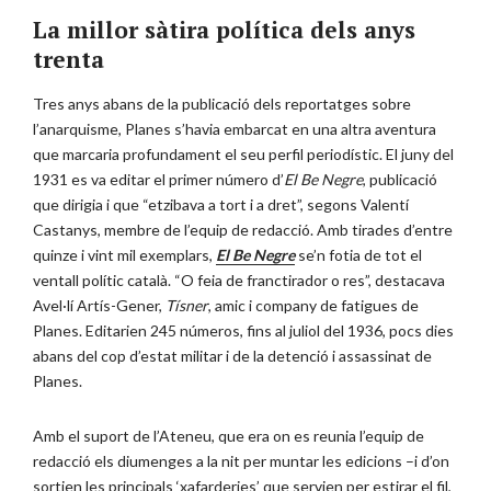
La millor sàtira política dels anys
trenta
Tres anys abans de la publicació dels reportatges sobre
l’anarquisme, Planes s’havia embarcat en una altra aventura
que marcaria profundament el seu perfil periodístic. El juny del
1931 es va editar el primer número d’
El Be Negre
, publicació
que dirigia i que “etzibava a tort i a dret”, segons Valentí
Castanys, membre de l’equip de redacció. Amb tirades d’entre
quinze i vint mil exemplars,
El Be Negre
se’n fotia de tot el
ventall polític català. “O feia de franctirador o res”, destacava
Avel·lí Artís-Gener,
Tísner
, amic i company de fatigues de
Planes. Editarien 245 números, fins al juliol del 1936, pocs dies
abans del cop d’estat militar i de la detenció i assassinat de
Planes.
Amb el suport de l’Ateneu, que era on es reunia l’equip de
redacció els diumenges a la nit per muntar les edicions –i d’on
sortien les principals ‘xafarderies’ que servien per estirar el fil,