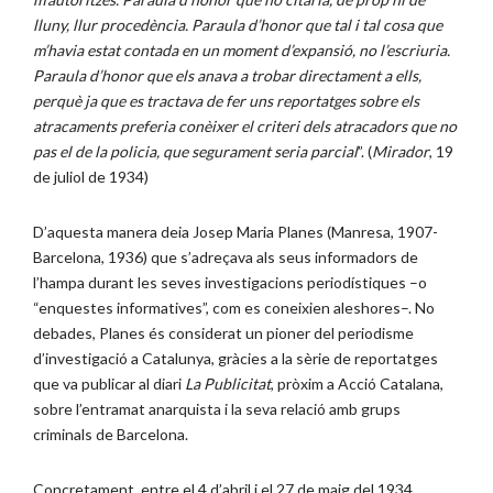
lluny, llur procedència. Paraula d’honor que tal i tal cosa que
m’havia estat contada en un moment d’expansió, no l’escriuria.
Paraula d’honor que els anava a trobar directament a ells,
perquè ja que es tractava de fer uns reportatges sobre els
atracaments preferia conèixer el criteri dels atracadors que no
pas el de la policia, que segurament seria parcial
”. (
Mirador
, 19
de juliol de 1934)
D’aquesta manera deia Josep Maria Planes (Manresa, 1907-
Barcelona, 1936) que s’adreçava als seus informadors de
l’hampa durant les seves investigacions periodístiques –o
“enquestes informatives”, com es coneixien aleshores–. No
debades, Planes és considerat un pioner del periodisme
d’investigació a Catalunya, gràcies a la sèrie de reportatges
que va publicar al diari
La Publicitat
, pròxim a Acció Catalana,
sobre l’entramat anarquista i la seva relació amb grups
criminals de Barcelona.
Concretament, entre el 4 d’abril i el 27 de maig del 1934,