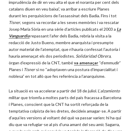
imprudència de dir en veu alta el que el noranta per cent dels
catalans diuen en veu baixa”, va arribar a escriure Planes
durant les perquisicions de l’assassinat dels Badia. Fins i tot
Tísner
, segons va recordar a les seves memòries i va rescatar
Josep Maria Sòria en una sèrie d’articles publicats el 2003 a
La
Vanguardia
repassant l’afer dels Badia, rebria la visita a la
redacció de Justo Bueno, membre anarquista i presumpte
autor material de l’atemptat, que n’hauria confessat l’autoria i
hauria amenaçat els dos periodistes.
Solidaridad Obrera
,
òrgan d’expressió de la CNT, també
va amenaçar
“d’emmudir”
Planes i
Tísner
si no “adoptaven una postura d’imparcialitat i
noblesa” en tot allò que fes referència a l’anarquisme.
La situació es va accelerar a partir del 18 de juliol. L’
alzamiento
militar que triomfa a moltes parts del país fracassa a Barcelona
i Planes, conscient que la CNT ha sortit reforçada de la
temptativa colpista de les dretes, decideix amagar-se. A partir
d’aquí les versions al voltant del què va passar varien: hi ha qui
diu que va refugiar-se al pis d’una amant del seu amic Sagarra,