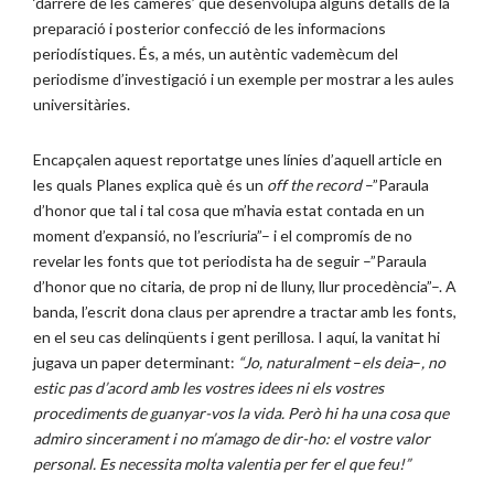
‘darrere de les càmeres’ que desenvolupa alguns detalls de la
preparació i posterior confecció de les informacions
periodístiques. És, a més, un autèntic vademècum del
periodisme d’investigació i un exemple per mostrar a les aules
universitàries.
Encapçalen aquest reportatge unes línies d’aquell article en
les quals Planes explica què és un
off the record
–”Paraula
d’honor que tal i tal cosa que m’havia estat contada en un
moment d’expansió, no l’escriuria”– i el compromís de no
revelar les fonts que tot periodista ha de seguir –”Paraula
d’honor que no citaria, de prop ni de lluny, llur procedència”–. A
banda, l’escrit dona claus per aprendre a tractar amb les fonts,
en el seu cas delinqüents i gent perillosa. I aquí, la vanitat hi
jugava un paper determinant:
“Jo, naturalment
–
els deia
–
, no
estic pas d’acord amb les vostres idees ni els vostres
procediments de guanyar-vos la vida. Però hi ha una cosa que
admiro sincerament i no m’amago de dir-ho: el vostre valor
personal. Es necessita molta valentia per fer el que feu!”