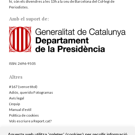
hi, són els divendres a les 13h a la seu de Barcelona del
Col·legi de
Periodistes
.
Amb el suport de:
ISSN:
2696-9505
Altres
#167 (sense títol)
Adiós, querido Fotogramas
Avís legal
L’equip
Manual d’estil
Política de cookies
Vols escriure a Report.cat?
Aquesta web utilitza 'galetes' (cookies) per recollir informació