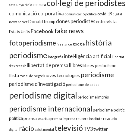
col·legi de periodistes
censura
catalunya ràdio
comunicació corporativa
covid-19
comunicació política
digital
dones periodistes
Donald trump
entrevista
news report
fake news
Facebook
Estats Units
història
fotoperiodisme
google
freelance
periodisme
intel·ligència artificial
infografia
llibertat
llibertat de premsa
llibres
llibres periodisme
d'expressió
periodisme
llista
noves tecnologies
model de negoci
periodisme d'investigació
periodisme de dades
periodisme digital
periodisme imprés
periodisme internacional
periodisme polític
política
premsa escrita
premsa impresa
reuters institute
revolució
televisió
ràdio
TV3
twitter
digital
salut mental