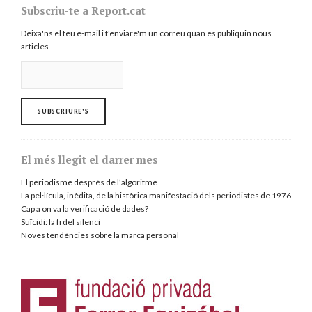
Subscriu-te a Report.cat
Deixa'ns el teu e-mail i t'enviare'm un correu quan es publiquin nous
articles
El més llegit el darrer mes
El periodisme després de l’algoritme
La pel·lícula, inèdita, de la històrica manifestació dels periodistes de 1976
Cap a on va la verificació de dades?
Suïcidi: la fi del silenci
Noves tendències sobre la marca personal