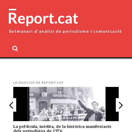
Skip
to
content
Setmanari d'anàlisi de periodisme i comunicació
MENU
LA SELECCIÓ DE REPORT.CAT
La pel·lícula, inèdita, de la històrica manifestació
El
dels periodistes de 1976