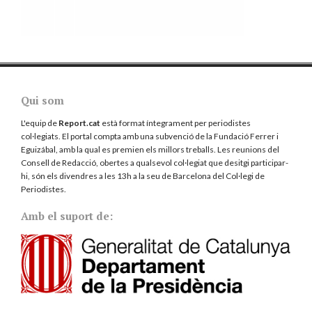
Qui som
L'equip de
Report.cat
està format íntegrament per periodistes
col·legiats. El portal compta amb una subvenció de la Fundació Ferrer i
Eguizábal, amb la qual es premien els millors treballs. Les reunions del
Consell de Redacció, obertes a qualsevol col·legiat que desitgi participar-
hi, són els divendres a les 13h a la seu de Barcelona del
Col·legi de
Periodistes
.
Amb el suport de: