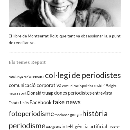
El llibre de Montserrat Roig, que tant va obsessionar-la, a punt
de reeditar-se.
Els temes Report
col·legi de periodistes
censura
catalunya ràdio
comunicació corporativa
covid-19
comunicació política
digital
dones periodistes
Donald trump
entrevista
news report
fake news
Facebook
Estats Units
història
fotoperiodisme
google
freelance
periodisme
intel·ligència artificial
infografia
llibertat