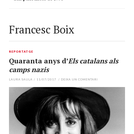
Francesc Boix
REPORTATGE
Quaranta anys d’
Els catalans als
camps nazis
LAURA SAULA
/
11/07/2017
/
DEIXA UN COMENTARI