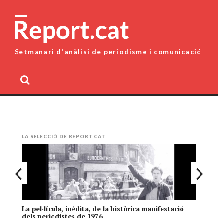
Skip
to
content
Setmanari d'anàlisi de periodisme i comunicació
MENU
LA SELECCIÓ DE REPORT.CAT
La pel·lícula, inèdita, de la històrica manifestació
El
dels periodistes de 1976