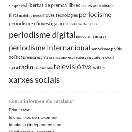
llibertat de premsa
llibres
llibres periodisme
d'expressió
periodisme
llista
noves tecnologies
model de negoci
periodisme d'investigació
periodisme de dades
periodisme digital
periodisme imprés
periodisme internacional
periodisme polític
política
premsa escrita
premsa impresa
reuters institute
revolució
televisió
ràdio
TV3
twitter
digital
salut mental
xarxes socials
Com s’informen els catalans?
Edat i sexe
Idioma i lloc de naixement
Ideologia i independentisme
Nivell estudis i economia