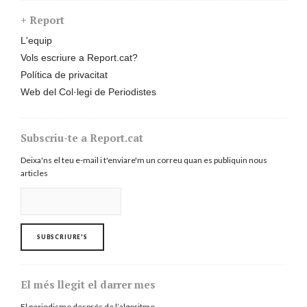
+ Report
L'equip
Vols escriure a Report.cat?
Política de privacitat
Web del Col·legi de Periodistes
Subscriu-te a Report.cat
Deixa'ns el teu e-mail i t'enviare'm un correu quan es publiquin nous
articles
El més llegit el darrer mes
El periodisme després de l’algoritme