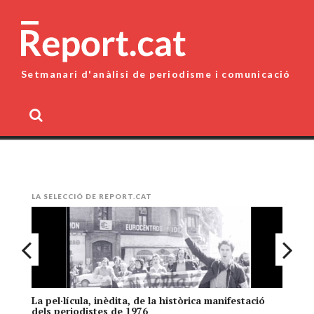
Skip
to
content
Setmanari d'anàlisi de periodisme i comunicació
MENU
LA SELECCIÓ DE REPORT.CAT
La pel·lícula, inèdita, de la històrica manifestació
El
dels periodistes de 1976