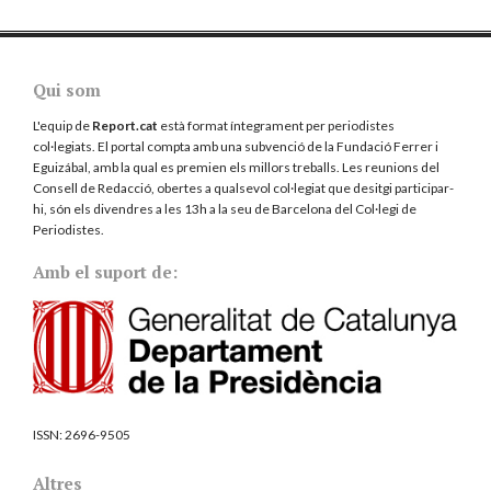
Qui som
L'equip de
Report.cat
està format íntegrament per periodistes
col·legiats. El portal compta amb una subvenció de la Fundació Ferrer i
Eguizábal, amb la qual es premien els millors treballs. Les reunions del
Consell de Redacció, obertes a qualsevol col·legiat que desitgi participar-
hi, són els divendres a les 13h a la seu de Barcelona del
Col·legi de
Periodistes
.
Amb el suport de:
ISSN:
2696-9505
Altres