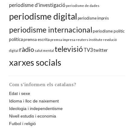
periodisme d'investigació
periodisme de dades
periodisme digital
periodisme imprés
periodisme internacional
periodisme polític
política
premsa escrita
premsa impresa
reuters institute
revolució
televisió
ràdio
TV3
twitter
digital
salut mental
xarxes socials
Com s’informen els catalans?
Edat i sexe
Idioma i lloc de naixement
Ideologia i independentisme
Nivell estudis i economia
Futbol i religió