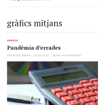
gràfics mitjans
ANÀLISI
Pandèmia d’errades
FRANCESC PONSA
/
30/06/2020
/
DEIXA UN COMENTARI