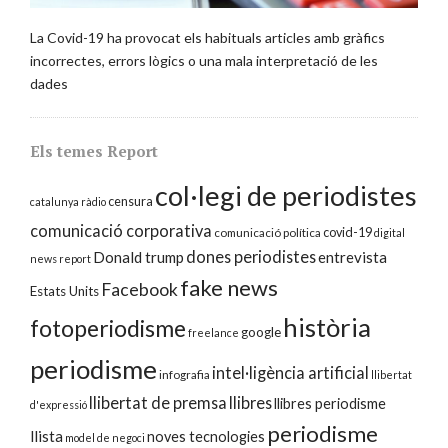
La Covid-19 ha provocat els habituals articles amb gràfics
incorrectes, errors lògics o una mala interpretació de les
dades
Els temes Report
col·legi de periodistes
censura
catalunya ràdio
comunicació corporativa
covid-19
comunicació política
digital
dones periodistes
Donald trump
entrevista
news report
fake news
Facebook
Estats Units
història
fotoperiodisme
google
freelance
periodisme
intel·ligència artificial
infografia
llibertat
llibertat de premsa
llibres
llibres periodisme
d'expressió
periodisme
llista
noves tecnologies
model de negoci