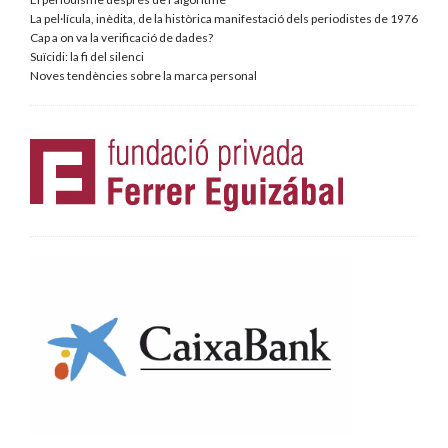
La pel·lícula, inèdita, de la històrica manifestació dels periodistes de 1976
Cap a on va la verificació de dades?
Suïcidi: la fi del silenci
Noves tendències sobre la marca personal