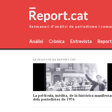
Skip
to
content
Setmanari d'anàlisi de periodisme i comu
Anàlisi
Crònica
Entrevista
Report
LA SELECCIÓ DE REPORT.CAT
La pel·lícula, inèdita, de la històrica manifesta
dels periodistes de 1976