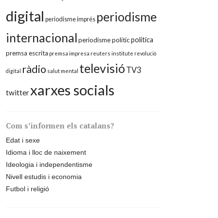
digital
periodisme
periodisme imprés
internacional
política
periodisme polític
premsa escrita
premsa impresa
reuters institute
revolució
televisió
ràdio
TV3
digital
salut mental
xarxes socials
twitter
Com s’informen els catalans?
Edat i sexe
Idioma i lloc de naixement
Ideologia i independentisme
Nivell estudis i economia
Futbol i religió