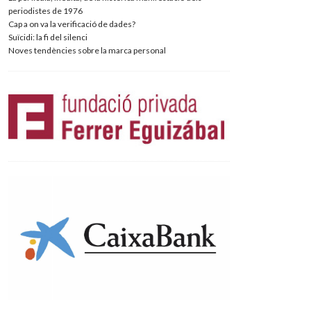
periodistes de 1976
Cap a on va la verificació de dades?
Suïcidi: la fi del silenci
Noves tendències sobre la marca personal