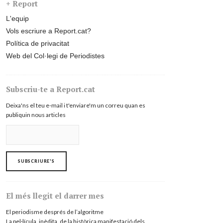
+ Report
L'equip
Vols escriure a Report.cat?
Política de privacitat
Web del Col·legi de Periodistes
Subscriu-te a Report.cat
Deixa'ns el teu e-mail i t'enviare'm un correu quan es
publiquin nous articles
El més llegit el darrer mes
El periodisme després de l’algoritme
La pel·lícula, inèdita, de la històrica manifestació dels