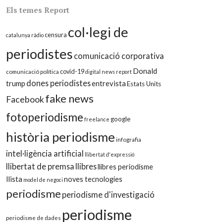
Els temes Report
col·legi de
censura
catalunya ràdio
periodistes
comunicació corporativa
Donald
covid-19
comunicació política
digital news report
dones periodistes
trump
entrevista
Estats Units
fake news
Facebook
fotoperiodisme
google
freelance
història periodisme
infografia
intel·ligència artificial
llibertat d'expressió
llibertat de premsa
llibres
llibres periodisme
llista
noves tecnologies
model de negoci
periodisme
periodisme d'investigació
periodisme
periodisme de dades