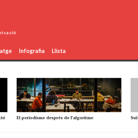
nicació
atge
Infografia
Llista
ció
El periodisme després de l’algoritme
Suïc