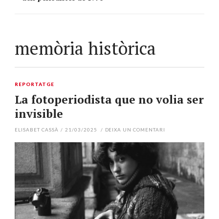
memòria històrica
REPORTATGE
La fotoperiodista que no volia ser
invisible
ELISABET CASSÀ
/
21/03/2025
/
DEIXA UN COMENTARI