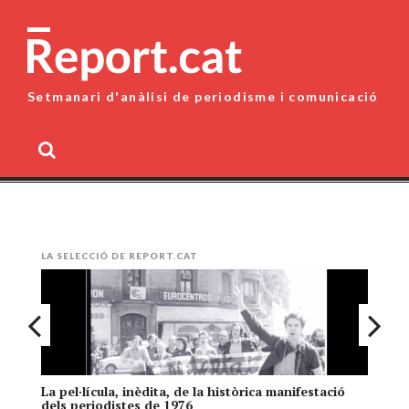
Skip
to
content
Setmanari d'anàlisi de periodisme i comunicació
MENU
LA SELECCIÓ DE REPORT.CAT
La pel·lícula, inèdita, de la històrica manifestació
El
dels periodistes de 1976