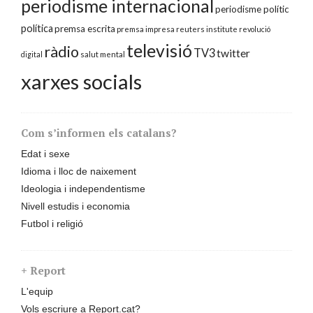
periodisme internacional
periodisme polític
política
premsa escrita
premsa impresa
reuters institute
revolució
televisió
ràdio
TV3
twitter
digital
salut mental
xarxes socials
Com s’informen els catalans?
Edat i sexe
Idioma i lloc de naixement
Ideologia i independentisme
Nivell estudis i economia
Futbol i religió
+ Report
L'equip
Vols escriure a Report.cat?