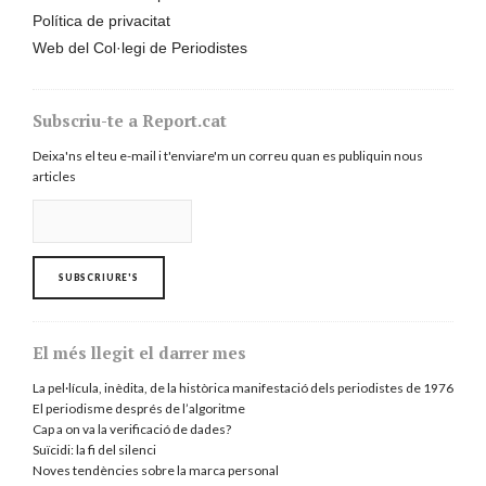
Política de privacitat
Web del Col·legi de Periodistes
Subscriu-te a Report.cat
Deixa'ns el teu e-mail i t'enviare'm un correu quan es publiquin nous
articles
El més llegit el darrer mes
La pel·lícula, inèdita, de la històrica manifestació dels periodistes de 1976
El periodisme després de l’algoritme
Cap a on va la verificació de dades?
Suïcidi: la fi del silenci
Noves tendències sobre la marca personal