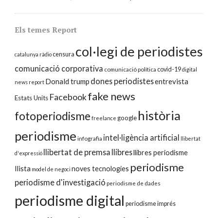
Els temes Report
col·legi de periodistes
censura
catalunya ràdio
comunicació corporativa
covid-19
comunicació política
digital
dones periodistes
Donald trump
entrevista
news report
fake news
Facebook
Estats Units
història
fotoperiodisme
google
freelance
periodisme
intel·ligència artificial
infografia
llibertat
llibertat de premsa
llibres
llibres periodisme
d'expressió
periodisme
llista
noves tecnologies
model de negoci
periodisme d'investigació
periodisme de dades
periodisme digital
periodisme imprés