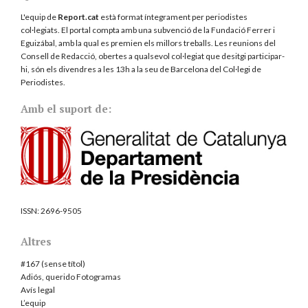
L'equip de
Report.cat
està format íntegrament per periodistes
col·legiats. El portal compta amb una subvenció de la Fundació Ferrer i
Eguizábal, amb la qual es premien els millors treballs. Les reunions del
Consell de Redacció, obertes a qualsevol col·legiat que desitgi participar-
hi, són els divendres a les 13h a la seu de Barcelona del
Col·legi de
Periodistes
.
Amb el suport de:
ISSN:
2696-9505
Altres
#167 (sense títol)
Adiós, querido Fotogramas
Avís legal
L’equip