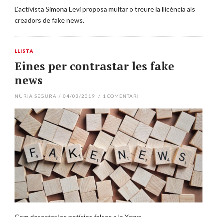
L’activista Simona Levi proposa multar o treure la llicència als
creadors de fake news.
LLISTA
Eines per contrastar les fake
news
NÚRIA SEGURA
/
04/03/2019
/
1
COMENTARI
Com detectar les notícies falses a la Xarxa