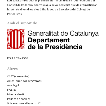
Eguizábal, amb la qual es premien els millors treballs. Les reunions del
Consell de Redacció, obertes a qualsevol col·legiat que desitgi participar-
hi, són els divendres a les 13h a la seu de Barcelona del
Col·legi de
Periodistes
.
Amb el suport de:
ISSN:
2696-9505
Altres
#167 (sense títol)
Adiós, querido Fotogramas
Avís legal
L’equip
Manual d’estil
Política de cookies
Vols escriure a Report.cat?