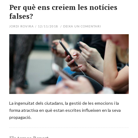
Per què ens creiem les notícies
falses?
JORDI ROVIRA
/
12/11/2018
/
DEIXA UN COMENTARI
La ingenuïtat dels ciutadans, la gestió de les emocions i la
forma atractiva en què estan escrites influeixen en la seva
propagació.