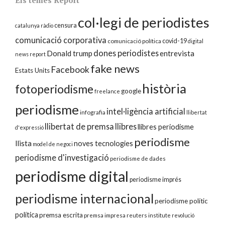
Els temes Report
col·legi de periodistes
censura
catalunya ràdio
comunicació corporativa
covid-19
comunicació política
digital
dones periodistes
Donald trump
entrevista
news report
fake news
Facebook
Estats Units
història
fotoperiodisme
google
freelance
periodisme
intel·ligència artificial
infografia
llibertat
llibertat de premsa
llibres
llibres periodisme
d'expressió
periodisme
llista
noves tecnologies
model de negoci
periodisme d'investigació
periodisme de dades
periodisme digital
periodisme imprés
periodisme internacional
periodisme polític
política
premsa escrita
premsa impresa
reuters institute
revolució