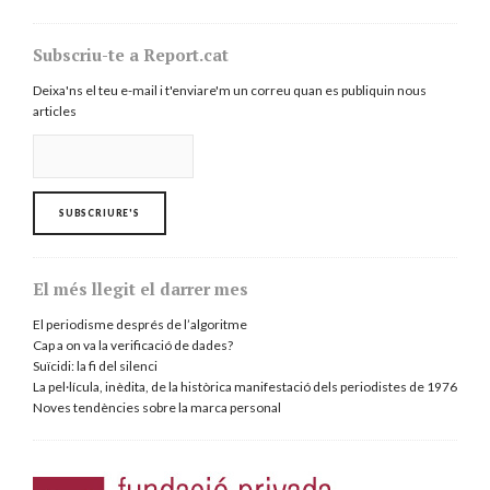
Subscriu-te a Report.cat
Deixa'ns el teu e-mail i t'enviare'm un correu quan es publiquin nous
articles
El més llegit el darrer mes
El periodisme després de l’algoritme
Cap a on va la verificació de dades?
Suïcidi: la fi del silenci
La pel·lícula, inèdita, de la històrica manifestació dels periodistes de 1976
Noves tendències sobre la marca personal