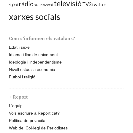
televisió
ràdio
TV3
twitter
digital
salut mental
xarxes socials
Com s’informen els catalans?
Edat i sexe
Idioma i lloc de naixement
Ideologia i independentisme
Nivell estudis i economia
Futbol i religió
+ Report
L'equip
Vols escriure a Report.cat?
Política de privacitat
Web del Col·legi de Periodistes