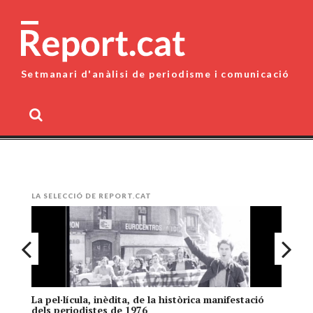
Skip
to
content
Setmanari d'anàlisi de periodisme i comunicació
MENU
LA SELECCIÓ DE REPORT.CAT
La pel·lícula, inèdita, de la històrica manifestació
El
dels periodistes de 1976