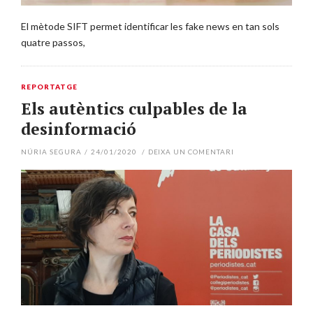
El mètode SIFT permet identificar les fake news en tan sols
quatre passos,
REPORTATGE
Els autèntics culpables de la
desinformació
NÚRIA SEGURA
/
24/01/2020
/
DEIXA UN COMENTARI