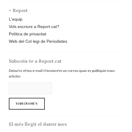
+ Report
L'equip
Vols escriure a Report.cat?
Política de privacitat
Web del Col·legi de Periodistes
Subscriu-te a Report.cat
Deixa'ns el teu e-mail i t'enviare'm un correu quan es publiquin nous
articles
El més llegit el darrer mes