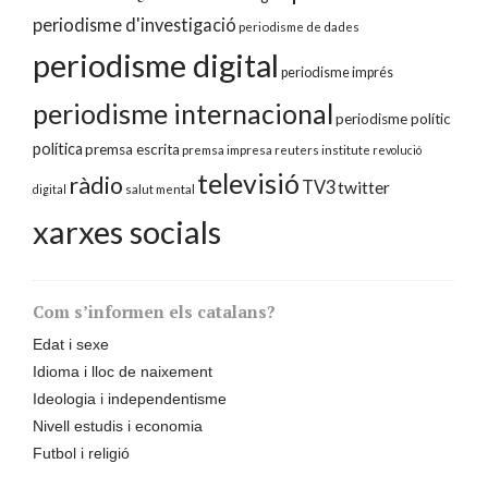
periodisme d'investigació
periodisme de dades
periodisme digital
periodisme imprés
periodisme internacional
periodisme polític
política
premsa escrita
premsa impresa
reuters institute
revolució
televisió
ràdio
TV3
twitter
digital
salut mental
xarxes socials
Com s’informen els catalans?
Edat i sexe
Idioma i lloc de naixement
Ideologia i independentisme
Nivell estudis i economia
Futbol i religió