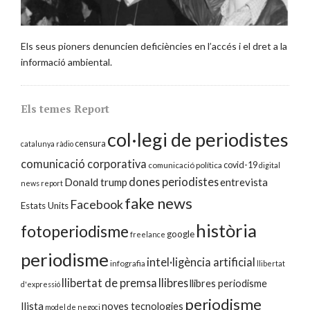
Els seus pioners denuncien deficiències en l’accés i el dret a la
informació ambiental.
Els temes Report
col·legi de periodistes
censura
catalunya ràdio
comunicació corporativa
covid-19
comunicació política
digital
dones periodistes
Donald trump
entrevista
news report
fake news
Facebook
Estats Units
història
fotoperiodisme
google
freelance
periodisme
intel·ligència artificial
infografia
llibertat
llibertat de premsa
llibres
llibres periodisme
d'expressió
periodisme
llista
noves tecnologies
model de negoci