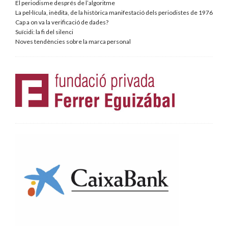
El periodisme després de l’algoritme
La pel·lícula, inèdita, de la històrica manifestació dels periodistes de 1976
Cap a on va la verificació de dades?
Suïcidi: la fi del silenci
Noves tendències sobre la marca personal