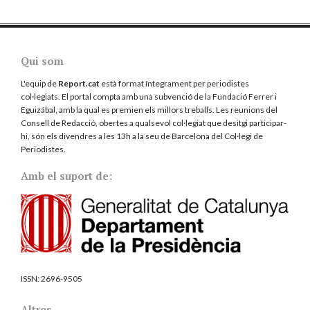
Qui som
L'equip de
Report.cat
està format íntegrament per periodistes
col·legiats. El portal compta amb una subvenció de la Fundació Ferrer i
Eguizábal, amb la qual es premien els millors treballs. Les reunions del
Consell de Redacció, obertes a qualsevol col·legiat que desitgi participar-
hi, són els divendres a les 13h a la seu de Barcelona del
Col·legi de
Periodistes
.
Amb el suport de:
ISSN:
2696-9505
Altres