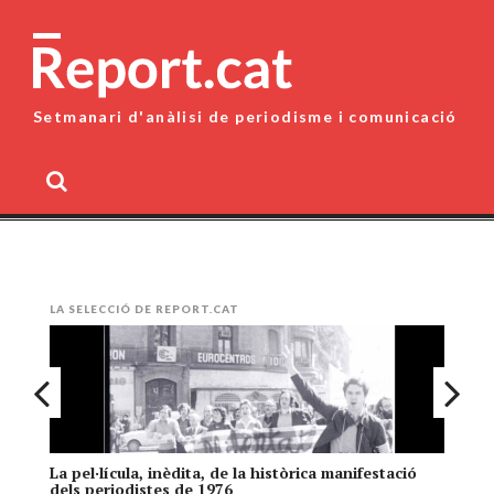
Skip
to
content
Setmanari d'anàlisi de periodisme i comunicació
MENU
LA SELECCIÓ DE REPORT.CAT
La pel·lícula, inèdita, de la històrica manifestació
El
dels periodistes de 1976